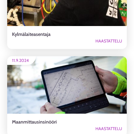
Kylmälaiteasentaja
HAASTATTELU
11.9.2024
Maanmittausinsinööri
HAASTATTELU