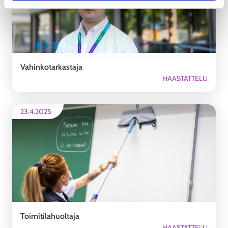
Vahinkotarkastaja
HAASTATTELU
23.4.2025
Toimitilahuoltaja
HAASTATTELU