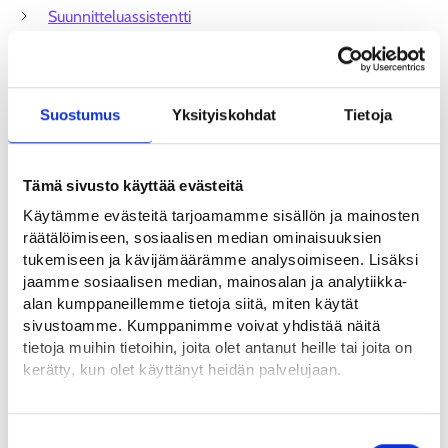
Suunnitteluassistentti
Sähköasentaja
Tarkastusinsinööri
Suostumus
Yksityiskohdat
Tietoja
Tekninen eristäjä
Teollisuuden tuotantopäällikkö
Tämä sivusto käyttää evästeitä
Timpuri
Käytämme evästeitä tarjoamamme sisällön ja mainosten
Torninosturinkuljettaja
räätälöimiseen, sosiaalisen median ominaisuuksien
tukemiseen ja kävijämäärämme analysoimiseen. Lisäksi
Tuholaistorjuja
jaamme sosiaalisen median, mainosalan ja analytiikka-
Ulkoaluetyöntekijä
alan kumppaneillemme tietoja siitä, miten käytät
sivustoamme. Kumppanimme voivat yhdistää näitä
Vartija
tietoja muihin tietoihin, joita olet antanut heille tai joita on
kerätty, kun olet käyttänyt heidän palvelujaan.
Yhdyskuntarakentaja
Löydät tietoa evästeiden käyttötarkoituksista
Yksityiskohdat-välilehdeltä.
Suostumuksen