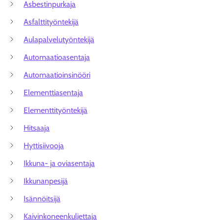
Asbestinpurkaja
Asfalttityöntekijä
Aulapalvelutyöntekijä
Automaatioasentaja
Automaatioinsinööri
Elementtiasentaja
Elementtityöntekijä
Hitsaaja
Hyttisiivooja
Ikkuna- ja oviasentaja
Ikkunanpesijä
Isännöitsijä
Kaivinkoneenkuljettaja