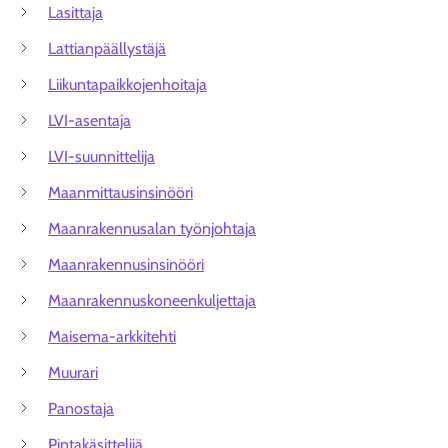
Lasittaja
Lattianpäällystäjä
Liikuntapaikkojenhoitaja
LVI-asentaja
LVI-suunnittelija
Maanmittausinsinööri
Maanrakennusalan työnjohtaja
Maanrakennusinsinööri
Maanrakennuskoneenkuljettaja
Maisema-arkkitehti
Muurari
Panostaja
Pintakäsittelijä