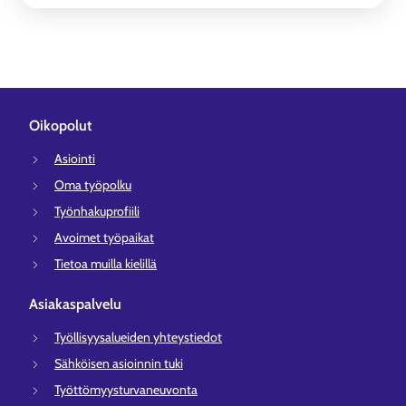
Oikopolut
Asiointi
Oma työpolku
Työnhakuprofiili
Avoimet työpaikat
Tietoa muilla kielillä
Asiakaspalvelu
Työllisyysalueiden yhteystiedot
Sähköisen asioinnin tuki
Työttömyysturvaneuvonta