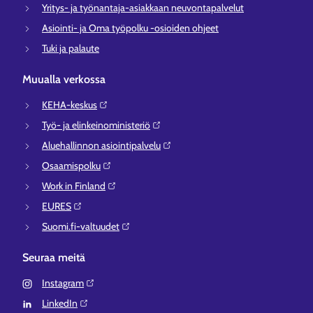
Yritys- ja työnantaja-asiakkaan neuvontapalvelut
Asiointi- ja Oma työpolku -osioiden ohjeet
Tuki ja palaute
Muualla verkossa
KEHA-keskus⁠
Työ- ja elinkeinoministeriö⁠
Aluehallinnon asiointipalvelu⁠
Osaamispolku⁠
Work in Finland⁠
EURES⁠
Suomi.fi-valtuudet⁠
Seuraa meitä
Instagram⁠
LinkedIn⁠