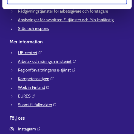
Information om utkomstskydd för arbetslösa
Rådgivningstjänster för arbetsgivare och företagare
Anvisningar för avsnitten E-tjänster och Min karriärstig
Stöd och respons
Mer information
UF-centret⁠
Arbets- och näringsministeriet⁠
Regionförvaltningens e-tjänst⁠
Kompetensstigen⁠
Work in Finland⁠
EURES⁠
Suomi.fi-fullmakter⁠
Följ oss
Instagram⁠