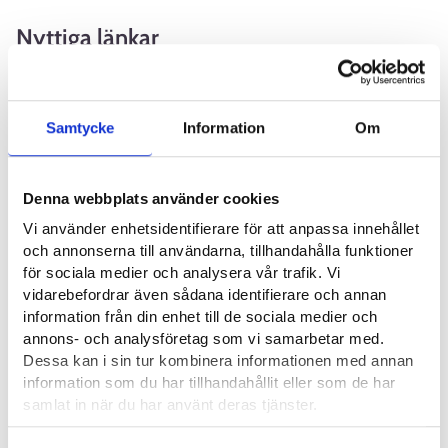
Nyttiga länkar
Kirkon alat ry⁠
Diakonian ja Nuorisotyön ammattilaiset DiaNa ry⁠
Samtycke
Information
Om
Diakoniatyöntekijöiden Liitto⁠
Suomen evankelis-luterilainen kirkko⁠
Denna webbplats använder cookies
Vi använder enhetsidentifierare för att anpassa innehållet
och annonserna till användarna, tillhandahålla funktioner
Yrkesområde
för sociala medier och analysera vår trafik. Vi
vidarebefordrar även sådana identifierare och annan
Socialsektorn och samhällsarbete
information från din enhet till de sociala medier och
annons- och analysföretag som vi samarbetar med.
Dessa kan i sin tur kombinera informationen med annan
information som du har tillhandahållit eller som de har
Intervjuer
samlat in när du har använt deras tjänster.