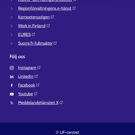
Regionförvaltningens e-tjänst⁠
Kompetensstigen⁠
Work in Finland⁠
EURES⁠
Suomi.fi-fullmakter⁠
Följ oss
Instagram⁠
LinkedIn⁠
Facebook⁠
Youtube⁠
Meddelandetjänsten X⁠
© UF-centret