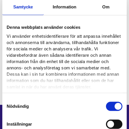
Samtycke
Information
Om
Nyttiga länkar
Suomen matkatoimistoalan liitto ry SMAL⁠
Denna webbplats använder cookies
Vi använder enhetsidentifierare för att anpassa innehållet
Matkailu- ja Ravintolapalvelut MaRa ry⁠
och annonserna till användarna, tillhandahålla funktioner
för sociala medier och analysera vår trafik. Vi
Yrkesområde
vidarebefordrar även sådana identifierare och annan
information från din enhet till de sociala medier och
annons- och analysföretag som vi samarbetar med.
Försäljning, marknadsföring och kommunikation
Dessa kan i sin tur kombinera informationen med annan
information som du har tillhandahållit eller som de har
samlat in när du har använt deras tjänster.
Läsa mera:
Samtyckesval
Cookies
Nödvändig
Dataskydd och behandling av personuppgifter
Genvägar
Inställningar
E-tjänster