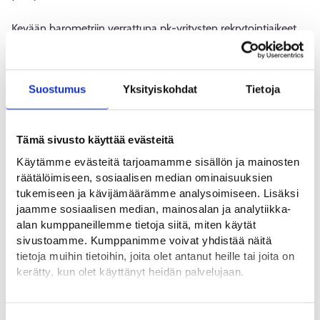
Kevään barometriin verrattuna pk-yritysten rekrytointiaikeet
näyttävät sen sijaan vahvistuneen. Pk-yrityksistä 14 prosenttia
aikoo lisätä henkilökuntansa määrää, kun 11 prosenttia
odottaa sen vähentyvän.
Suostumus
Yksityiskohdat
Tietoja
Yritysten menestys ja kasvu perustuvat osaamiselle, uudelle
tiedolle ja innovaatioille. Yleisimmät julkisen t&k-toiminnan
Tämä sivusto käyttää evästeitä
rahoituslähteet ovat paikallis- ja alueelliset viranomaiset,
Käytämme evästeitä tarjoamamme sisällön ja mainosten
kuten ELY-keskukset, sekä valtakunnallinen toimija Business
räätälöimiseen, sosiaalisen median ominaisuuksien
Finland.
tukemiseen ja kävijämäärämme analysoimiseen. Lisäksi
jaamme sosiaalisen median, mainosalan ja analytiikka-
Aiheesta muualla
alan kumppaneillemme tietoja siitä, miten käytät
sivustoamme. Kumppanimme voivat yhdistää näitä
tietoja muihin tietoihin, joita olet antanut heille tai joita on
Pk-yrityksillä positiivisimmat näkymät sitten Venäjän
kerätty, kun olet käyttänyt heidän palvelujaan.
hyökkäyssodan alun (tem.fi)
Pk-yritysbarometri 2/2025 (yrittajat.fi)
Löydät tietoa evästeiden käyttötarkoituksista
Yksityiskohdat-välilehdeltä.