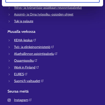
Työttömyysturvaneuvonta
Yritys- ja työnantaja-asiakkaan neuvontapalvelut
Asiointi- ja Oma työpolku -osioiden ohjeet
Tuki ja palaute
Muualla verkossa
KEHA-keskus⁠
Työ- ja elinkeinoministeriö⁠
Aluehallinnon asiointipalvelu⁠
Osaamispolku⁠
Work in Finland⁠
EURES⁠
Suomi.fi-valtuudet⁠
Seuraa meitä
Instagram⁠