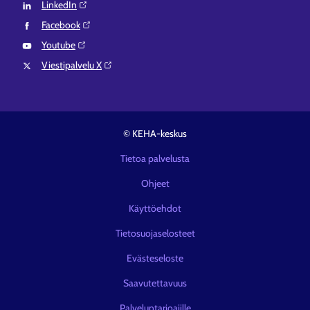
LinkedIn⁠
Facebook⁠
Youtube⁠
Viestipalvelu X⁠
© KEHA-keskus
Tietoa palvelusta
Ohjeet
Käyttöehdot
Tietosuojaselosteet
Evästeseloste
Saavutettavuus
Palveluntarjoajille