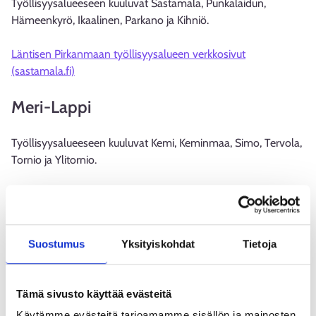
Työllisyysalueeseen kuuluvat Sastamala, Punkalaidun,
Hämeenkyrö, Ikaalinen, Parkano ja Kihniö.
Läntisen Pirkanmaan työllisyysalueen verkkosivut
(sastamala.fi)
Meri-Lappi
Työllisyysalueeseen kuuluvat Kemi, Keminmaa, Simo, Tervola,
Tornio ja Ylitornio.
Meri-Lapin työllisyysalueen verkkosivut (tornio.fi)
Mikkelin seutu
Suostumus
Yksityiskohdat
Tietoja
Työllisyysalueeseen kuuluvat Hirvensalmi, Juva, Kangasniemi,
Mikkeli, Mäntyharju ja Puumala.
Tämä sivusto käyttää evästeitä
Käytämme evästeitä tarjoamamme sisällön ja mainosten