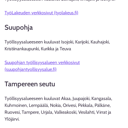
TyöLakeuden verkkosivut (tyolakeus.fi)
Suupohja
Työllisyysalueeseen kuuluvat Isojoki, Karijoki, Kauhajoki,
Kristiinankaupunki, Kurikka ja Teuva
Suupohjan työllisyysalueen verkkosivut
(suupohjantyollisyysalue.fi)
Tampereen seutu
Työllisyysalueeseen kuuluvat Akaa, Juupajoki, Kangasala,
Kuhmoinen, Lempäälä, Nokia, Orivesi, Pirkkala, Pälkäne,
Ruovesi, Tampere, Urjala, Valkeakoski, Vesilahti, Virrat ja
Ylöjärvi.