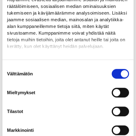
Mikkelin työllisyysalueen verkkosivut (mikkeli.fi)
räätälöimiseen, sosiaalisen median ominaisuuksien
tukemiseen ja kävijämäärämme analysoimiseen. Lisäksi
Oulun seutu
jaamme sosiaalisen median, mainosalan ja analytiikka-
alan kumppaneillemme tietoja siitä, miten käytät
Työllisyysalueeseen kuuluu Hailuoto, Ii, Kempele, Liminka,
sivustoamme. Kumppanimme voivat yhdistää näitä
Lumijoki, Muhos, Oulu, Pudasjärvi, Tyrnävä, Utajärvi ja Vaala.
tietoja muihin tietoihin, joita olet antanut heille tai joita on
kerätty, kun olet käyttänyt heidän palvelujaan.
Oulun seudun työllisyysalueen verkkosivut (ouka.fi)
Löydät tietoa evästeiden käyttötarkoituksista
Yksityiskohdat-välilehdeltä.
Pietarsaari
Suostumuksen
Lue tarkemmin
Välttämätön
valinta
Evästeet
Työllisyysalueeseen kuuluvat Kruunupyy, Luoto, Pedersöre ja
Tietosuoja ja henkilötietojen käsittely
Pietarsaari.
Mieltymykset
Pietarsaaren työllisyysalueen verkkosivut (pietarsaari.fi)
Tilastot
Asiointi ja yhteystiedot (pietarsaari.fi)
Pohjanmaa
Markkinointi