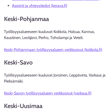
Asiointi ja yhteystiedot (kerava.fi)
Keski-Pohjanmaa
Työllisyysalueeseen kuuluvat Kokkola, Halsua, Kannus,
Kaustinen, Lestijärvi, Perho, Toholampi ja Veteli.
Keski-Pohjanmaan työllisyysalueen verkkosivut (kokkola.fi)
Keski-Savo
Työllisyysalueeseen kuuluvat Joroinen, Leppävirta, Varkaus ja
Pieksämäki.
Keski-Savon työllisyysalueen verkkosivut (varkaus.fi)
Keski-Uusimaa