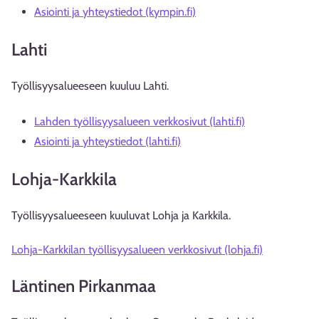
Asiointi ja yhteystiedot (kympin.fi)
Lahti
Työllisyysalueeseen kuuluu Lahti.
Lahden työllisyysalueen verkkosivut (lahti.fi)
Asiointi ja yhteystiedot (lahti.fi)
Lohja-Karkkila
Työllisyysalueeseen kuuluvat Lohja ja Karkkila.
Lohja-Karkkilan työllisyysalueen verkkosivut (lohja.fi)
Läntinen Pirkanmaa