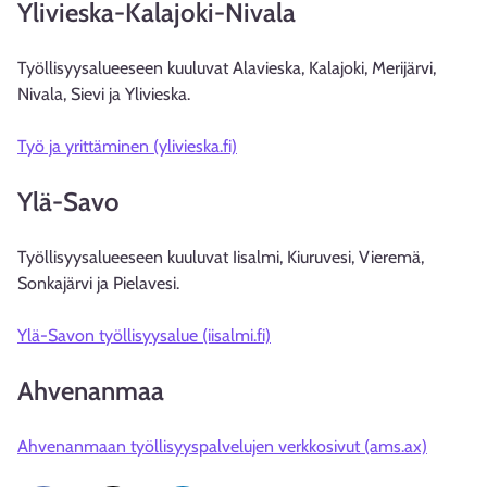
Ylivieska-Kalajoki-Nivala
Työllisyysalueeseen kuuluvat Alavieska, Kalajoki, Merijärvi,
Nivala, Sievi ja Ylivieska.
Työ ja yrittäminen (ylivieska.fi)
Ylä-Savo
Työllisyysalueeseen kuuluvat Iisalmi, Kiuruvesi, Vieremä,
Sonkajärvi ja Pielavesi.
Ylä-Savon työllisyysalue (iisalmi.fi)
Ahvenanmaa
Ahvenanmaan työllisyyspalvelujen verkkosivut (ams.ax)