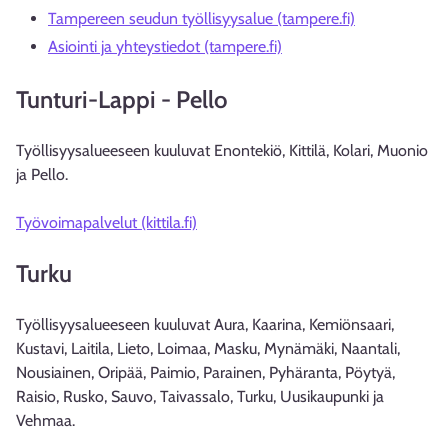
Tampereen seudun työllisyysalue (tampere.fi)
Asiointi ja yhteystiedot (tampere.fi)
Tunturi-Lappi - Pello
Työllisyysalueeseen kuuluvat Enontekiö, Kittilä, Kolari, Muonio
ja Pello.
Työvoimapalvelut (kittila.fi)
Turku
Työllisyysalueeseen kuuluvat Aura, Kaarina, Kemiönsaari,
Kustavi, Laitila, Lieto, Loimaa, Masku, Mynämäki, Naantali,
Nousiainen, Oripää, Paimio, Parainen, Pyhäranta, Pöytyä,
Raisio, Rusko, Sauvo, Taivassalo, Turku, Uusikaupunki ja
Vehmaa.