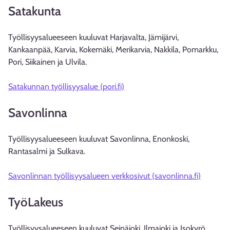
Satakunta
Työllisyysalueeseen kuuluvat Harjavalta, Jämijärvi,
Kankaanpää, Karvia, Kokemäki, Merikarvia, Nakkila, Pomarkku,
Pori, Siikainen ja Ulvila.
Satakunnan työllisyysalue (pori.fi)
Savonlinna
Työllisyysalueeseen kuuluvat Savonlinna, Enonkoski,
Rantasalmi ja Sulkava.
Savonlinnan työllisyysalueen verkkosivut (savonlinna.fi)
TyöLakeus
Työllisyysalueeseen kuuluvat Seinäjoki, Ilmajoki ja Isokyrö.