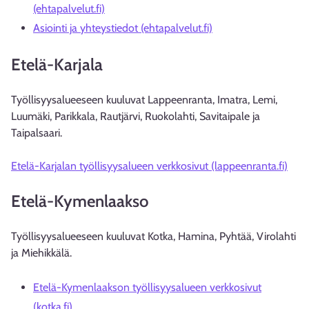
(ehtapalvelut.fi)
Asiointi ja yhteystiedot (ehtapalvelut.fi)
Etelä-Karjala
Työllisyysalueeseen kuuluvat Lappeenranta, Imatra, Lemi,
Luumäki, Parikkala, Rautjärvi, Ruokolahti, Savitaipale ja
Taipalsaari.
Etelä-Karjalan työllisyysalueen verkkosivut (lappeenranta.fi)
Etelä-Kymenlaakso
Työllisyysalueeseen kuuluvat Kotka, Hamina, Pyhtää, Virolahti
ja Miehikkälä.
Etelä-Kymenlaakson työllisyysalueen verkkosivut
(kotka.fi)