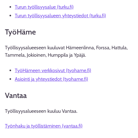
Turun työllisyysalue (turku.fi)
Turun työllisyysalueen yhteystiedot (turku.fi)
TyöHäme
Työllisyysalueeseen kuuluvat Hämeenlinna, Forssa, Hattula,
Tammela, Jokioinen, Humppila ja Ypäjä.
TyöHämeen verkkosivut (tyohame.fi)
Asiointi ja yhteystiedot (tyohame.fi)
Vantaa
Työllisyysalueeseen kuuluu Vantaa.
Työnhaku ja työllistäminen (vantaa.fi)