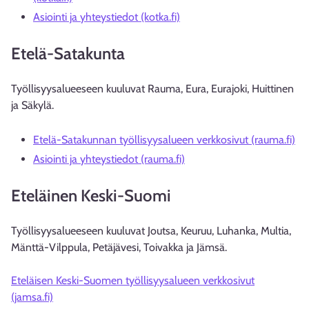
Asiointi ja yhteystiedot (kotka.fi)
Etelä-Satakunta
Työllisyysalueeseen kuuluvat Rauma, Eura, Eurajoki, Huittinen
ja Säkylä.
Etelä-Satakunnan työllisyysalueen verkkosivut (rauma.fi)
Asiointi ja yhteystiedot (rauma.fi)
Eteläinen Keski-Suomi
Työllisyysalueeseen kuuluvat Joutsa, Keuruu, Luhanka, Multia,
Mänttä-Vilppula, Petäjävesi, Toivakka ja Jämsä.
Eteläisen Keski-Suomen työllisyysalueen verkkosivut
(jamsa.fi)