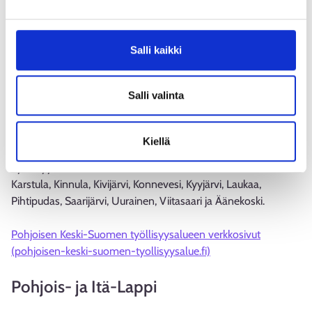
Työllisyysalueeseen kuuluu Kaskinen, Korsnäs, Laihia,
Maalahti, Mustasaari, Närpiö, Uusikaarlepyy, Vaasa ja Vöyri.
Salli kaikki
Pohjanmaan työllisyysalueen verkkosivut (vaasa.fi)
Asiointi ja yhteystiedot (vaasa.fi)
Salli valinta
Pohjoinen Keski-Suomi
Kiellä
Työllisyysalueeseen kuuluvat Hankasalmi, Kannonkoski,
Karstula, Kinnula, Kivijärvi, Konnevesi, Kyyjärvi, Laukaa,
Pihtipudas, Saarijärvi, Uurainen, Viitasaari ja Äänekoski.
Pohjoisen Keski-Suomen työllisyysalueen verkkosivut
(pohjoisen-keski-suomen-tyollisyysalue.fi)
Pohjois- ja Itä-Lappi