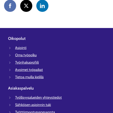
Oikopolut
Asiointi
Oma työpolku
Työnhakuprofiili
Avoimet työpaikat
Tietoa muilla kielillä
Asiakaspalvelu
Työllisyysalueiden yhteystiedot
Sähköisen asioinnin tuki
Työttömyysturvaneuvonta