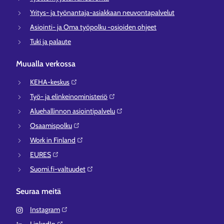
Yritys- ja työnantaja-asiakkaan neuvontapalvelut
Asiointi- ja Oma työpolku -osioiden ohjeet
Tuki ja palaute
Muualla verkossa
KEHA-keskus⁠
Työ- ja elinkeinoministeriö⁠
Aluehallinnon asiointipalvelu⁠
Osaamispolku⁠
Work in Finland⁠
EURES⁠
Suomi.fi-valtuudet⁠
Seuraa meitä
Instagram⁠