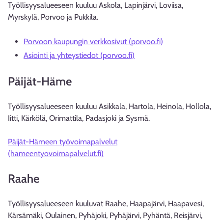
Työllisyysalueeseen kuuluu Askola, Lapinjärvi, Loviisa,
Myrskylä, Porvoo ja Pukkila.
Porvoon kaupungin verkkosivut (porvoo.fi)
Asiointi ja yhteystiedot (porvoo.fi)
Päijät-Häme
Työllisyysalueeseen kuuluu Asikkala, Hartola, Heinola, Hollola,
Iitti, Kärkölä, Orimattila, Padasjoki ja Sysmä.
Päijät-Hämeen työvoimapalvelut
(hameentyovoimapalvelut.fi)
Raahe
Työllisyysalueeseen kuuluvat Raahe, Haapajärvi, Haapavesi,
Kärsämäki, Oulainen, Pyhäjoki, Pyhäjärvi, Pyhäntä, Reisjärvi,