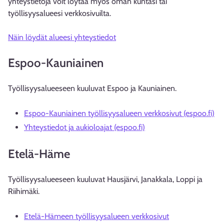
yhteystietoja voit löytää myös oman kuntasi tai
työllisyysalueesi verkkosivuilta.
Näin löydät alueesi yhteystiedot
Espoo-Kauniainen
Työllisyysalueeseen kuuluvat Espoo ja Kauniainen.
Espoo-Kauniainen työllisyysalueen verkkosivut (espoo.fi)
Yhteystiedot ja aukioloajat (espoo.fi)
Etelä-Häme
Työllisyysalueeseen kuuluvat Hausjärvi, Janakkala, Loppi ja
Riihimäki.
Etelä-Hämeen työllisyysalueen verkkosivut