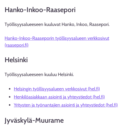
Hanko-Inkoo-Raasepori
Työllisyysalueeseen kuuluvat Hanko, Inkoo, Raasepori.
Hanko-Inkoo-Raaseporin työllisyysalueen verkkosivut
(raasepori.fi)
Helsinki
Työllisyysalueeseen kuuluu Helsinki.
Helsingin työllisyysalueen verkkosivut (hel.fi)
Henkilöasiakkaan asiointi ja yhteystiedot (hel.fi)
Yritysten ja työnantajien asiointi ja yhteystiedot (hel.fi)
Jyväskylä-Muurame