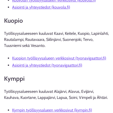
Kouvolan työllisyysalueen verkkosivut (kouvola.fi)
Asiointi ja yhteystiedot (kouvola.fi)
Kuopio
Työllisyysalueeseen kuuluvat Kaavi, Keitele, Kuopio, Lapinlahti,
Rautalampi, Rautavaara, Siilinjärvi, Suonenjoki, Tervo,
Tuusniemi sekä Vesanto.
Kuopion työllisyysalueen verkkosivut (tyonavigaattori.fi)
Asiointi ja yhteystiedot (tyonavigaattori.fi)
Kymppi
Työllisyysalueeseen kuuluvat Alajärvi, Alavus, Evijärvi,
Kauhava, Kuortane, Lappajärvi, Lapua, Soini, Vimpeli ja Ähtäri.
Kympin työllisyysalueen verkkosivut (kympin.fi)