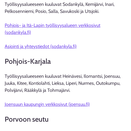
Työllisyysalueeseen kuuluvat Sodankylä, Kemijärvi, Inari,
Pelkosenniemi, Posio, Salla, Savukoski ja Utsjoki.
Pohjois- ja Itä-Lapin työllisyysalueen verkkosivut
(sodankyla.fi)
Asiointi ja yhteystiedot (sodankyla.fi)
Pohjois-Karjala
Työllisyysalueeseen kuuluvat Heinävesi, Ilomantsi, Joensuu,
Juuka, Kitee, Kontiolahti, Lieksa, Liperi, Nurmes, Outokumpu,
Polvijärvi, Rääkkylä ja Tohmajärvi.
Joensuun kaupungin verkkosivut (joensuu.fi)
Porvoon seutu