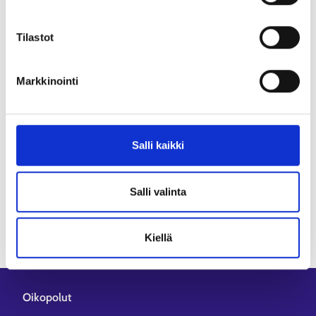
Työnvälitystilasto ja Työllisyyskatsaus KEHA-keskuksen
vastuulle - Työmarkkinatori
Tilastot
Aiheesta muualla
Markkinointi
KEHA-keskuksen Työllisyyskatsaus (tyollisyyskatsaus.fi)
Työnvälitystilaston tilastotietokanta (tyonvalitystilasto.fi)
Salli kaikki
Salli valinta
Kiellä
Oikopolut