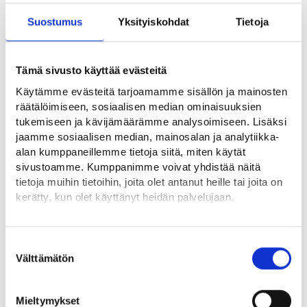
Suostumus
Yksityiskohdat
Tietoja
Tämä sivusto käyttää evästeitä
Käytämme evästeitä tarjoamamme sisällön ja mainosten
räätälöimiseen, sosiaalisen median ominaisuuksien
tukemiseen ja kävijämäärämme analysoimiseen. Lisäksi
jaamme sosiaalisen median, mainosalan ja analytiikka-
alan kumppaneillemme tietoja siitä, miten käytät
sivustoamme. Kumppanimme voivat yhdistää näitä
Tiedot ilmenevät KEHA-keskuksen Työllisyyskatsauksesta.
tietoja muihin tietoihin, joita olet antanut heille tai joita on
kerätty, kun olet käyttänyt heidän palvelujaan.
Lue lisää
Löydät tietoa evästeiden käyttötarkoituksista
Yksityiskohdat-välilehdeltä.
Uusien avoimien työpaikkojen määrä kasvoi kesäkuussa
Suostumuksen
Lue tarkemmin
Välttämätön
valinta
vuoden takaisesta - Työmarkkinatori
Evästeet
Työnvälitystilaston keskeiset määritelmät -
Tietosuoja ja henkilötietojen käsittely
Työmarkkinatori
Mieltymykset