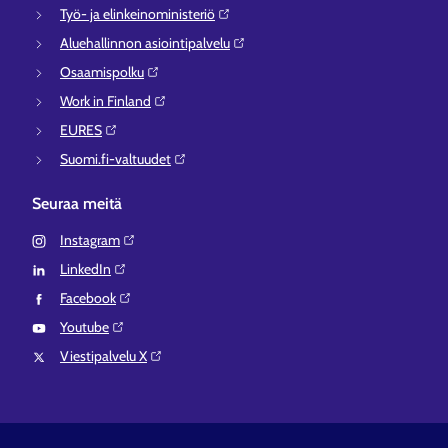
Työ- ja elinkeinoministeriö⁠
Aluehallinnon asiointipalvelu⁠
Osaamispolku⁠
Work in Finland⁠
EURES⁠
Suomi.fi-valtuudet⁠
Seuraa meitä
Instagram⁠
LinkedIn⁠
Facebook⁠
Youtube⁠
Viestipalvelu X⁠