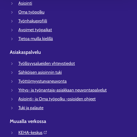
Asiointi
Oma työpolku
Työnhakuprofiili
Avoimet työpaikat
Tietoa muilla kielillä
Asiakaspalvelu
Työllisyysalueiden yhteystiedot
Sähköisen asioinnin tuki
Työttömyysturvaneuvonta
Yritys- ja työnantaja-asiakkaan neuvontapalvelut
Asiointi- ja Oma työpolku -osioiden ohjeet
Tuki ja palaute
Muualla verkossa
KEHA-keskus⁠