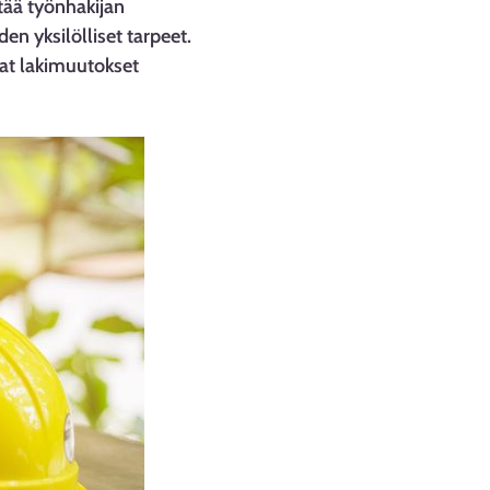
ää työnhakijan
n yksilölliset tarpeet.
vat lakimuutokset