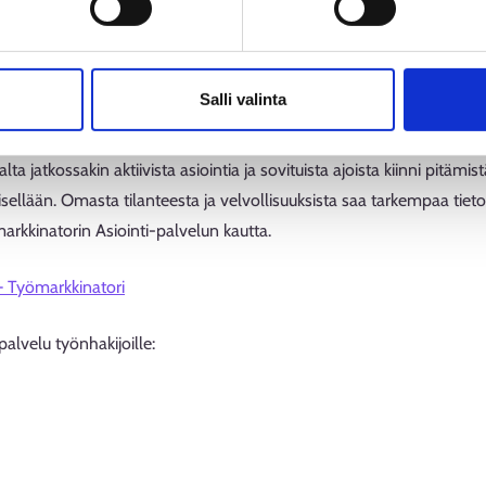
ömarkkinatorilla tulee tietyin poikkeuksin pakolliseksi 1.9.2026 alka
utta.
Salli valinta
 normaalisti
a jatkossakin aktiivista asiointia ja sovituista ajoista kiinni pitämis
tisellään. Omasta tilanteesta ja velvollisuuksista saa tarkempaa tie
rkkinatorin Asiointi-palvelun kautta.
 – Työmarkkinatori
alvelu työnhakijoille: