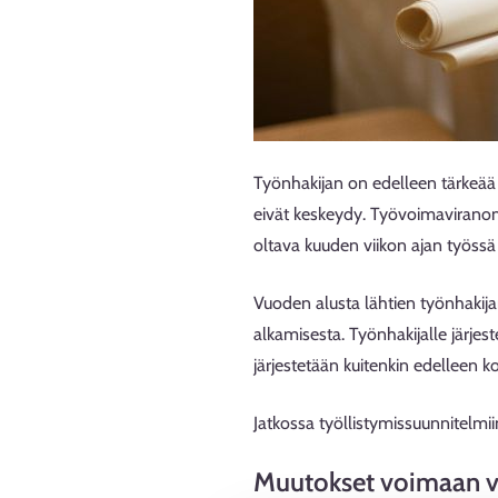
Työnhakijan on edelleen tärkeää 
eivät keskeydy. Työvoimaviranom
oltava kuuden viikon ajan työssä
Vuoden alusta lähtien työnhakija
alkamisesta. Työnhakijalle järje
järjestetään kuitenkin edelleen 
Jatkossa työllistymissuunnitelmi
Muutokset voimaan va