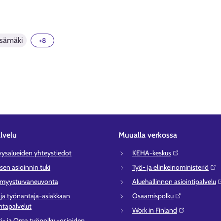
sämäki
+8
lvelu
Muualla verkossa
syysalueiden yhteystiedot
KEHA-keskus⁠
sen asioinnin tuki
Työ- ja elinkeinoministeriö⁠
ömyysturvaneuvonta
Aluehallinnon asiointipalvelu⁠
- ja työnantaja-asiakkaan
Osaamispolku⁠
tapalvelut
Work in Finland⁠
ti- ja Oma työpolku -osioiden