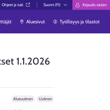
Ohjeet ja tuki⁠
Suomi (FI)
Kirjaudu sisään
Valitse kieli.
Välj språk.
Choose lan
ttäjät
Aluesivut
Työllisyys ja tilastot
et 1.1.2026
Alueuutinen
Uutinen