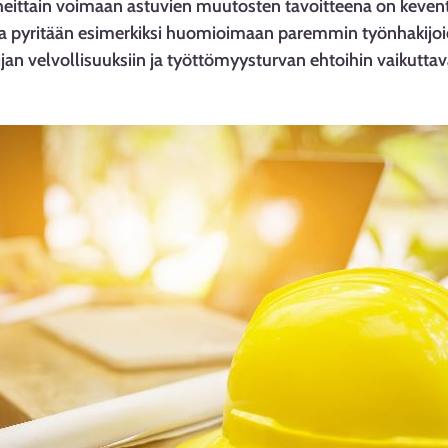
ittain voimaan astuvien muutosten tavoitteena on kevent
a pyritään esimerkiksi huomioimaan paremmin työnhakijoide
an velvollisuuksiin ja työttömyysturvan ehtoihin vaikutta