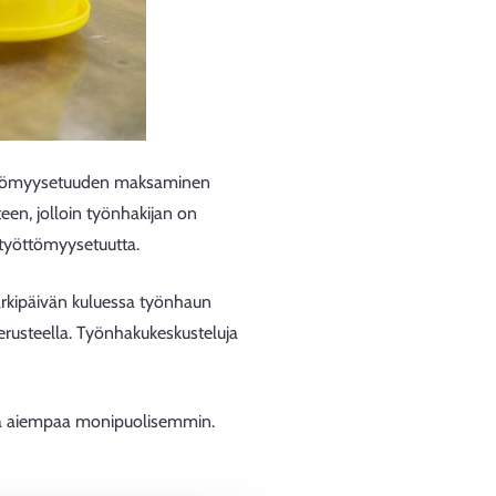
työttömyysetuuden maksaminen
en, jolloin työnhakijan on
 työttömyysetuutta.
 arkipäivän kuluessa työnhaun
erusteella. Työnhakukeskusteluja
luita aiempaa monipuolisemmin.