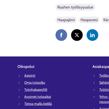
Raahen työllisyysalue
Haapajärvi
Haapavesi
Kär
Oikopolut
Asiakaspa
Asiointi
Työlli
Oma työpolku
Sähköi
Työnhakuprofiili
Tyött
Avoimet työpaikat
Yritys
neuvon
Tietoa muilla kielillä
Asioin