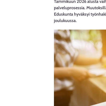
Tammikuun 2026 alusta vaihe
palveluprosessia. Muutoksill
Eduskunta hyväksyi työnhakij
joulukuussa.