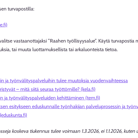
en turvapostilla:
.fi)
valitse vastaanottajaksi ”Raahen työllisyysalue”. Käytä turvapostia myö
ksia, tai muuta luottamuksellista tai arkaluonteista tietoa.
in ja työnvälityspalveluihin tulee muutoksia vuodenvaihteessa
styvät – mitä siitä seuraa työttömille? (kela.fi)
n ja työnvälityspalveluiden kehittäminen (tem.fi)
sen esitykseen eduskunnalle työnhakijan palveluprosessin ja työnv
(eduskunta.fi)
ensseja koskeva tiukennus tulee voimaan 1.3.2026, ei 1.1.2026, kuten