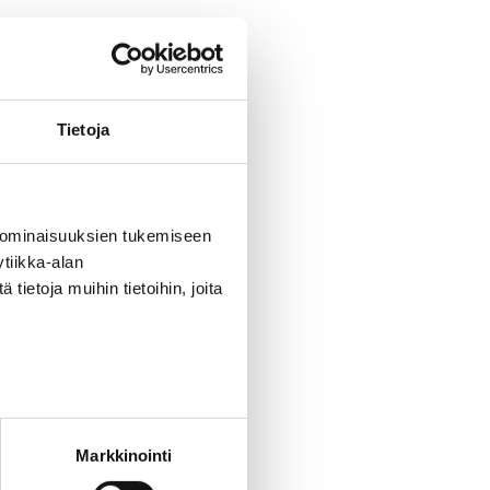
ttavaksi osoittamia työpaikkoja
lvoittavia, kun
Tietoja
ikkaa kuukaudessa. Nuoret
in ehdoin myös muuhun kuin
 ominaisuuksien tukemiseen
tiikka-alan
oimaan 1.3.2026. Maaliskuun
ietoja muihin tietoihin, joita
voimaviranomaisen kanssa
ton määräaika. Toisesta
assojen maksamiin
Markkinointi
leistukea haetaan Kelasta.