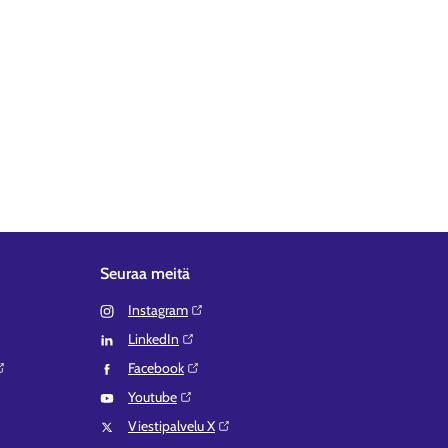
Seuraa meitä
Instagram⁠
LinkedIn⁠
Facebook⁠
Youtube⁠
Viestipalvelu X⁠