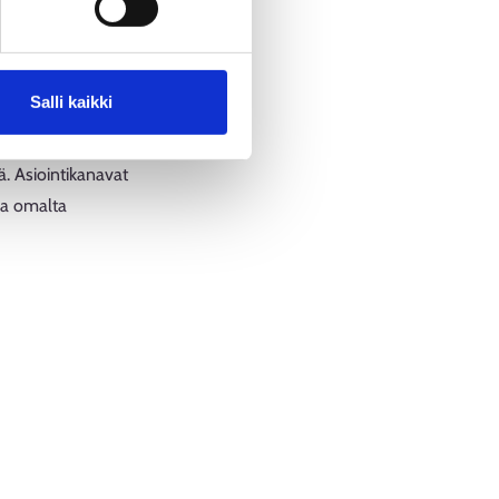
en. Profiilin julkaiseminen ei
Salli kaikki
tä. Asiointikanavat
toa omalta