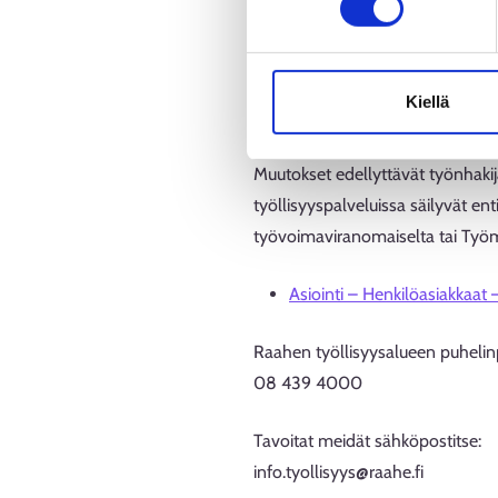
Työnhakuprofiilin julkaiseminen Ty
jatkossa täytä työnhakuvelvollisu
Kiellä
Asiointitavat jatkuvat
Muutokset edellyttävät työnhakijalt
työllisyyspalveluissa säilyvät en
työvoimaviranomaiselta tai Työma
Asiointi – Henkilöasiakkaat
Raahen työllisyysalueen puhelinp
08 439 4000
Tavoitat meidät sähköpostitse:
info.tyollisyys@raahe.fi