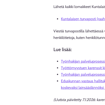
Lähetä kaikki lomakkeet Kuntalais
Kuntalaisen turvaposti (raahe
Viestiä turvapostilla lähettäessä 
henkilötietoja, kuten henkilötunnu
Lue lisää:
Työnhakijan palveluprosessi
Työttömyystuen karenssit kiri
Työnhakijan palveluprosessi
Eduskunnan vastaus hallituk
koskevaksi lainsäädännöksi 
(Uutista päivitetty 7.1.2026: kar