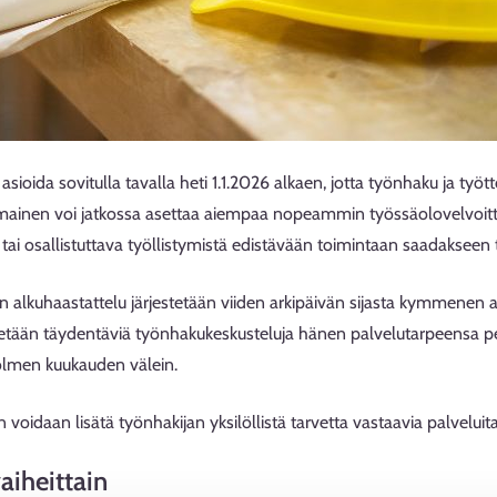
asioida sovitulla tavalla heti 1.1.2026 alkaen, jotta työnhaku ja 
ainen voi jatkossa asettaa aiempaa nopeammin työssäolovelvoitte
 tai osallistuttava työllistymistä edistävään toimintaan saadakseen
n alkuhaastattelu järjestetään viiden arkipäivän sijasta kymmenen
stetään täydentäviä työnhakukeskusteluja hänen palvelutarpeensa p
kolmen kuukauden välein.
in voidaan lisätä työnhakijan yksilöllistä tarvetta vastaavia palve
iheittain