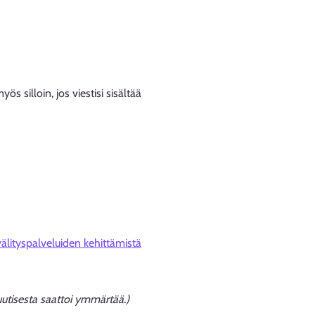
s silloin, jos viestisi sisältää
älityspalveluiden kehittämistä
 uutisesta saattoi ymmärtää.)