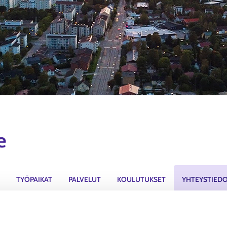
e
TYÖPAIKAT
PALVELUT
KOULUTUKSET
YHTEYSTIED
Yhteystiedot