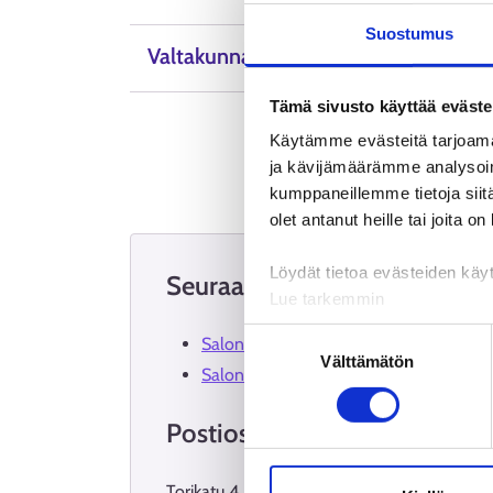
Suostumus
Valtakunnalliset neuvontapalvelut
Tämä sivusto käyttää eväste
Käytämme evästeitä tarjoama
ja kävijämäärämme analysoim
kumppaneillemme tietoja siitä
olet antanut heille tai joita o
Löydät tietoa evästeiden käyt
Seuraa meitä sosiaalisessa 
Lue tarkemmin
Evästeet
Suostumuksen
Salon työllisyyspalvelut Facebookissa 
Tietosuoja ja henkilötietoje
Välttämätön
valinta
Salon työllisyyspalvelut Instagramissa
Postiosoite
Torikatu 4, 24100 Salo.