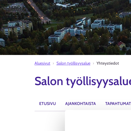
Aluesivut
Salon työllisyysalue
Yhteystiedot
Salon työllisyysalu
ETUSIVU
AJANKOHTAISTA
TAPAHTUMAT