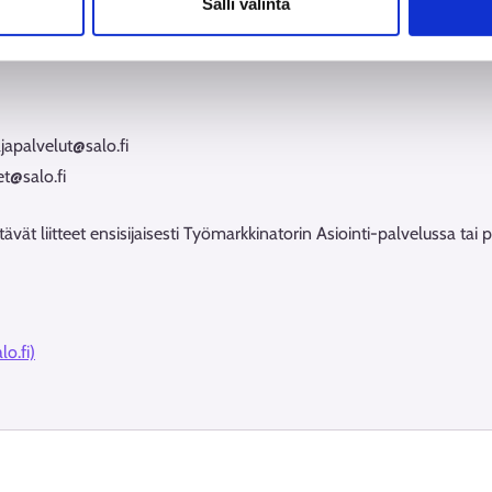
Salli valinta
japalvelut@salo.fi
et@salo.fi
ävät liitteet ensisijaisesti Työmarkkinatorin Asiointi-palvelussa tai
lo.fi)