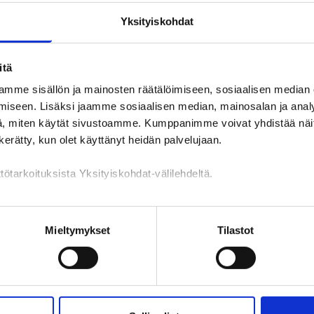
Yksityiskohdat
itä
mme sisällön ja mainosten räätälöimiseen, sosiaalisen median
iseen. Lisäksi jaamme sosiaalisen median, mainosalan ja analy
Lisätietoja
, miten käytät sivustoamme. Kumppanimme voivat yhdistää näitä t
n kerätty, kun olet käyttänyt heidän palvelujaan.
tötarkoituksista Yksityiskohdat-välilehdeltä.
mediassa
(facebook.com)
n käsittely
Mieltymykset
Tilastot
 (instagram.com)