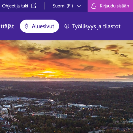
Ohjeet ja tuki⁠
Suomi (FI)
Kirjaudu sisään
Valitse kieli.
Välj språk.
Choose lan
ttäjät
Aluesivut
Työllisyys ja tilastot