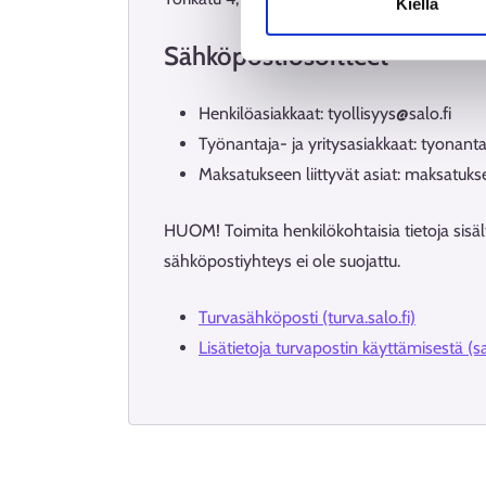
Kiellä
Sähköpostiosoitteet
Henkilöasiakkaat: tyollisyys@salo.fi
Työnantaja- ja yritysasiakkaat: tyonanta
Maksatukseen liittyvät asiat: maksatuks
HUOM! Toimita henkilökohtaisia tietoja sisält
sähköpostiyhteys ei ole suojattu.
Turvasähköposti (turva.salo.fi)
Lisätietoja turvapostin käyttämisestä (sa