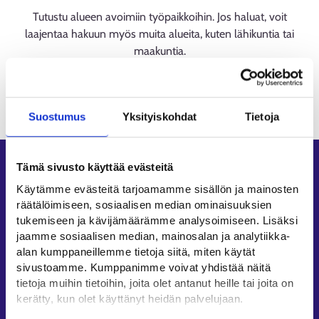
Tutustu alueen avoimiin työpaikkoihin. Jos haluat, voit
laajentaa hakuun myös muita alueita, kuten lähikuntia tai
maakuntia.
Suostumus
Yksityiskohdat
Tietoja
Tämä sivusto käyttää evästeitä
Oikopolut
Käytämme evästeitä tarjoamamme sisällön ja mainosten
Asiointi
räätälöimiseen, sosiaalisen median ominaisuuksien
Oma työpolku
tukemiseen ja kävijämäärämme analysoimiseen. Lisäksi
jaamme sosiaalisen median, mainosalan ja analytiikka-
Työnhakuprofiili
alan kumppaneillemme tietoja siitä, miten käytät
Avoimet työpaikat
sivustoamme. Kumppanimme voivat yhdistää näitä
Tietoa muilla kielillä
tietoja muihin tietoihin, joita olet antanut heille tai joita on
kerätty, kun olet käyttänyt heidän palvelujaan.
Asiakaspalvelu