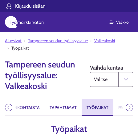
Kirjaudu sisään
Valikko
Aluesivut
Tampereen seudun työllisyysalue
Valkeakoski
Työpaikat
Tampereen seudun
Vaihda kuntaa
työllisyysalue:
Valkeakoski
AJANKOHTAISTA
TAPAHTUMAT
TYÖPAIKAT
PALVELUT
Edellinen
Seur
Työpaikat