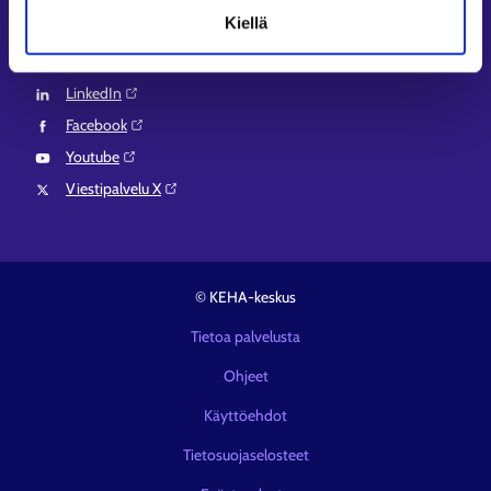
Seuraa meitä
Kiellä
Instagram⁠
LinkedIn⁠
Facebook⁠
Youtube⁠
Viestipalvelu X⁠
© KEHA-keskus
Tietoa palvelusta
Ohjeet
Käyttöehdot
Tietosuojaselosteet