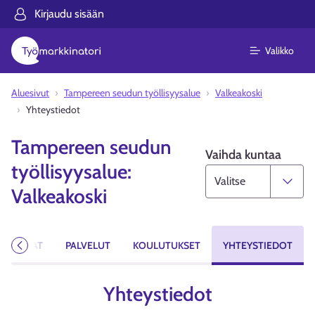
Kirjaudu sisään
Valikko
Aluesivut
Tampereen seudun työllisyysalue
Valkeakoski
Yhteystiedot
Tampereen seudun
Vaihda kuntaa
työllisyysalue:
Valkeakoski
YÖPAIKAT
PALVELUT
KOULUTUKSET
YHTEYSTIEDOT
Edellinen
Yhteystiedot