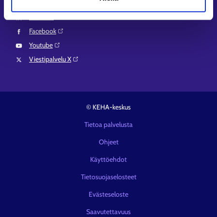
Instagram⁠
LinkedIn⁠
Facebook⁠
Youtube⁠
Viestipalvelu X⁠
© KEHA-keskus
Tietoa palvelusta
Ohjeet
Käyttöehdot
Tietosuojaselosteet
Evästeseloste
Saavutettavuus