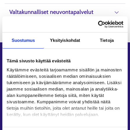
Valtakunnalliset neuvontapalvelut
Suostumus
Yksityiskohdat
Tietoja
Oikopolut
Tämä sivusto käyttää evästeitä
Asiointi
Käytämme evästeitä tarjoamamme sisällön ja mainosten
Oma työpolku
räätälöimiseen, sosiaalisen median ominaisuuksien
Työnhakuprofiili
tukemiseen ja kävijämäärämme analysoimiseen. Lisäksi
jaamme sosiaalisen median, mainosalan ja analytiikka-
Avoimet työpaikat
alan kumppaneillemme tietoja siitä, miten käytät
Tietoa muilla kielillä
sivustoamme. Kumppanimme voivat yhdistää näitä
tietoja muihin tietoihin, joita olet antanut heille tai joita on
Asiakaspalvelu
kerätty, kun olet käyttänyt heidän palvelujaan.
Työllisyysalueiden yhteystiedot
Löydät tietoa evästeiden käyttötarkoituksista