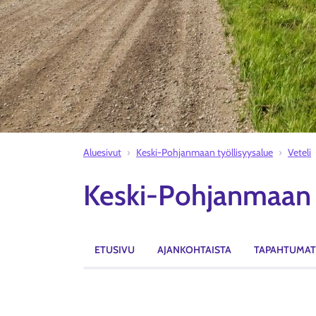
Aluesivut
Keski-Pohjanmaan työllisyysalue
Veteli
Keski-Pohjanmaan t
ETUSIVU
AJANKOHTAISTA
TAPAHTUMAT