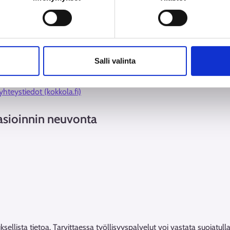
dot (kokkola.fi)
Salli valinta
 yhteystiedot (kokkola.fi)
asioinnin neuvonta
llista tietoa. Tarvittaessa työllisyyspalvelut voi vastata suojatulla