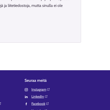
ä ja liitetiedostoja, mutta sinulla ei ole
Seuraa meitä
Instagram⁠
LinkedIn⁠
Facebook⁠