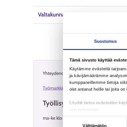
Valtakunnalliset neuvontapalvelut
Suostumus
Tämä sivusto käyttää eväste
Käytämme evästeitä tarjoama
Yhteydenottopyynnöt Työmarkkinatorin Asioi
ja kävijämäärämme analysoim
kumppaneillemme tietoja siitä
Työmarkkinatorin Asiointi
olet antanut heille tai joita o
Työllisyyspalvelut henkilöasi
Löydät tietoa evästeiden käyt
Lue tarkemmin
Evästeet
ma-ke klo 9-12 ja klo 13-15
Suostumuksen
Tietosuoja ja henkilötietoje
Välttämätön
valinta