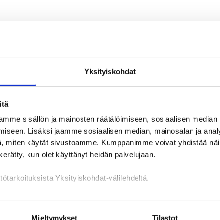
Yksityiskohdat
Työllisyyspalvelujen yhteystiedo
itä
mme sisällön ja mainosten räätälöimiseen, sosiaalisen median
nti -verkkopalvelun kautta tai puhelimitse
iseen. Lisäksi jaamme sosiaalisen median, mainosalan ja analy
, miten käytät sivustoamme. Kumppanimme voivat yhdistää näitä t
n kerätty, kun olet käyttänyt heidän palvelujaan.
akkaille
tötarkoituksista Yksityiskohdat-välilehdeltä.
n käsittely
Mieltymykset
Tilastot