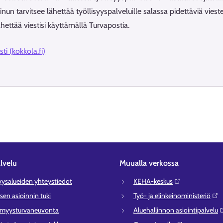
sinun tarvitsee lähettää työllisyyspalveluille salassa pidettäviä viestej
ähettää viestisi käyttämällä Turvapostia.
i (kokkola.fi)
lvelu
Muualla verkossa
syysalueiden yhteystiedot
KEHA-keskus⁠
sen asioinnin tuki
Työ- ja elinkeinoministeriö⁠
ömyysturvaneuvonta
Aluehallinnon asiointipalvelu⁠