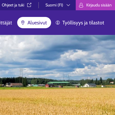
Ohjeet ja tuki⁠
Suomi (FI)
Kirjaudu sisään
Valitse kieli.
Välj språk.
Choose lan
ttäjät
Aluesivut
Työllisyys ja tilastot