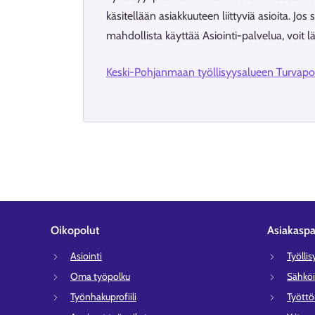
käsitellään asiakkuuteen liittyviä asioita. Jos 
mahdollista käyttää Asiointi-palvelua, voit l
Keski-Pohjanmaan työllisyysalueen Turvapost
Oikopolut
Asiakaspa
Asiointi
Työlli
Oma työpolku
Sähköi
Työnhakuprofiili
Tyött