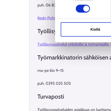
puh. 06 828 9800
Keski-Pohjanmaan työllisyysalueen yhteystie
Kiellä
Työllisyyspalvelut yrityksille
Työllisyyspalvelut yrityksille ja työnantajille,
Työmarkkinatorin sähköisen 
ma-pe klo 9–15
puh. 0295 025 505
Turvaposti
Työllisyyspalveluiden asiakkuus on luottamukse