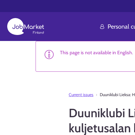
Personal 
This page is not available in English.
Current issues
Duuniklubi Lieksa: 
Duuniklubi 
kuljetusalan