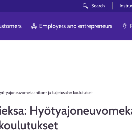
Search
Instru
customers
Employers and entrepreneurs
Hyötyajoneuvomekaanikon- ja kuljetusalan koulutukset
Lieksa: Hyötyajoneuvomeka
 koulutukset