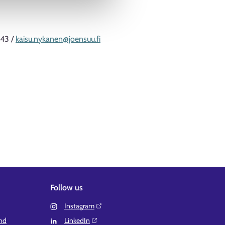
843 /
kaisu.nykanen@joensuu.fi
Follow us
Instagram⁠
and
LinkedIn⁠