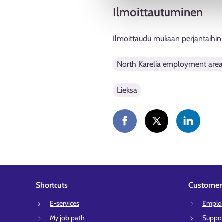
Ilmoittautuminen
Ilmoittaudu mukaan perjantaihin
North Karelia employment are
Lieksa
Shortcuts
Customer 
E-services
Employ
My job path
Suppor