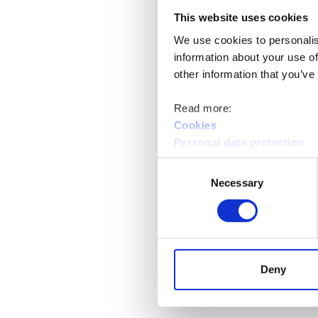
This website uses cookies
We use cookies to personalis
information about your use of
other information that you’ve
Read more:
Cookies
Personal data protection
Tule kuulemaan lisää Lieksan hyö
Consent
Necessary
Selection
Riverian Brahea-kampuksella (K
Tapahtumassa saat lisätietoja esi
Koulutusten yhteistyöyrityksiä o
työssäoppimispaikkoja. Paikalla o
Deny
Tervetuloa!