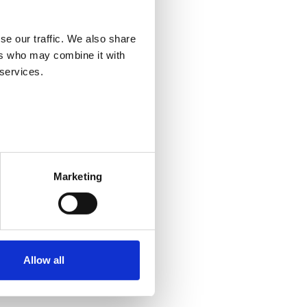
se our traffic. We also share
ers who may combine it with
 services.
o 10–12! Tilaisuus järjestetään
Marketing
styöyrityksistä sekä hakemisesta.
ljetus Oy, jotka tarjoavat
 Ari Pikkarainen.
Allow all