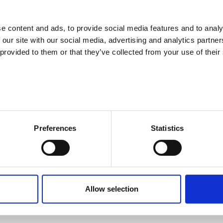
e content and ads, to provide social media features and to analy
 our site with our social media, advertising and analytics partn
 provided to them or that they’ve collected from your use of their
tyajoneuvomekaanikon- ja kuljetusalan koulutuksista 9.9.2026 klo kl
Preferences
Statistics
uhmonkatu 32, 801700 Lieksa).
merkiksi koulutusten sisällöstä, aikataulusta, kohderyhmästä, yhtei
vat muun muassa Kettunen Forest Oy, Binderholz Nordic Oy ja TKL Ku
vat Riverialta ajoneuvoalan lehtori Mikko Rytiniemi ja tiimipäällikkö
Allow selection