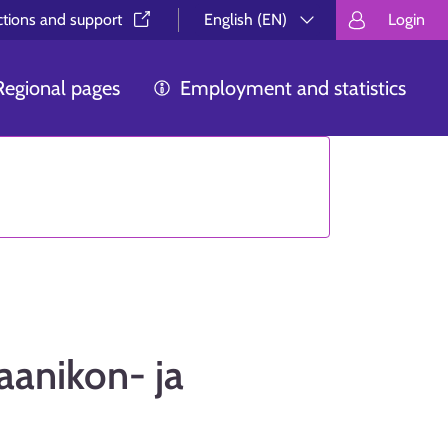
ctions and support⁠
English (EN)
Login
Valitse kieli.
Välj språk.
Choos
Regional pages
Employment and statistics
anikon- ja