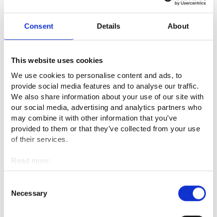
haasteissa.
Consent
Details
About
Samaan aikaan teknologiaomavaraisuus, tekoälykilpailu ja
puhdas siirtymä pakottavat päivittämään osaamista nopeasti.
Omassa tutkassani tämä näyttää käytännössä siltä, että osa
This website uses cookies
työstä siirtyy pois toimistoista. Tämä ei ole yhteiskunnallinen
arvovalinta, vaan seurausta globaalista kilpailusta.
We use cookies to personalise content and ads, to
provide social media features and to analyse our traffic.
Miten olemme tähän reagoineet Kympin
We also share information about your use of our site with
our social media, advertising and analytics partners who
työllisyysalueella?
may combine it with other information that you’ve
provided to them or that they’ve collected from your use
Olemme vahvojen alueellisten kumppaniemme kanssa
of their services.
tehneet yhteistyötä työvoimakoulutusten ja
uudelleenosaamisen suuntaamiseksi näihin megatrendien
Read more:
vetämiin töihin. Olemme myös painottaneet kaikessa
Cookies
toiminnassamme työnantajalähtöisyyttä ja piilotyöpaikkojen
Personal data protection
Consent
tunnistamista, sillä markkina ei näytä odottavan julkisen
Necessary
Selection
työnvälityksen ilmoitusprosesseja. Lisäksi olemme alusta asti
pyrkineet rakentamaan arjen tasolla Kymppi-alueen kuntien