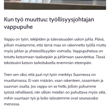
Kun työ muuttuu: työllisyysjohtajan
vappupuhe
Vappu on työn, tekijöiden ja tulevaisuuden uskon juhla. Päivä,
jolloin muistamme, että tämä maa on rakennettu työllä mutta
myös juhlan ja yhteisöllisyyden voimalla. Vappupuheissa on
totuttu katsomaan taaksepäin ja juhlimaan saavutettua. Tässä
tekstissäni katson tarkoituksella enemmän eteenpäin.
Teen sen siksi, että juuri nyt työn merkitys Suomessa on
muuttumassa. Ei vain määrän, vaan rakenteen, osaamisen ja
suunnan osalta. Jos vappu on se hetki, jolloin puhumme
työstä rehellisesti, niin silloin meidän on puhuttava myös siitä,
mihin suuntaan työ ja koko taloutemme ovat seuraavaksi
menossa.