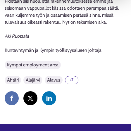
Pidetään siis huoli, että rakennemuutoksessa emme jää
seisomaan vappupallot käsissä odottaen parempaa säätä,
vaan kuljemme työn ja osaamisen perässä sinne, missä
tulevaisuus oikeasti rakentuu. Nyt on tekemisen aika.
Aki Ruotsala
Kuntayhtymän ja Kympin työllisyysalueen johtaja
Kymppi employment area
Ähtäri
Alajärvi
Alavus
+7