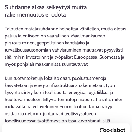
Suhdanne alkaa selkeytyä mutta
rakennemuutos ei odota
Talouden matalasuhdanne helpottaa vähitellen, mutta oletus
paluusta entiseen on vaarallinen. Maailmankaupan
pirstoutuminen, geopoliittinen kahtiajako ja
turvallisuusautonomian vahvistuminen muuttavat pysyvästi
sitä, mihin investoinnit ja työpaikat Euroopassa, Suomessa ja
myös pohjalaismaakunnissa suuntautuvat.
Kun tuotantoketjuja lokalisoidaan, puolustusmenoja
kasvatetaan ja energiainfrastruktuuria rakennetaan, työn
kysyntä siirtyy kohti teollisuutta, energiaa, logistiikkaa ja
huoltovarmuuteen liittyviä toimialoja riippumatta siitä, miten
mukavalta palveluvetoinen Suomi tuntuu. Tämä näkyy
osittain jo nyt mm. johtamani työllisyysalueen
todellisuudessa: työttömyys on tasa-arvoistunut, sillä
naisvaltaiset palvelualat ovat olleet tässä uudessa ajassa