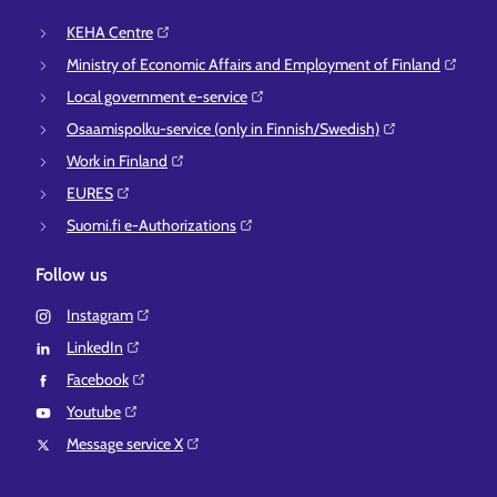
KEHA Centre⁠
Ministry of Economic Affairs and Employment of Finland⁠
Local government e-service⁠
Osaamispolku-service (only in Finnish/Swedish)⁠
Work in Finland⁠
EURES⁠
Suomi.fi e-Authorizations⁠
Follow us
Instagram⁠
LinkedIn⁠
Facebook⁠
Youtube⁠
Message service X⁠