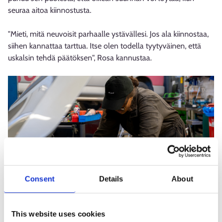
seuraa aitoa kiinnostusta.
"Mieti, mitä neuvoisit parhaalle ystävällesi. Jos ala kiinnostaa,
siihen kannattaa tarttua. Itse olen todella tyytyväinen, että
uskalsin tehdä päätöksen", Rosa kannustaa.
Consent
Details
About
Aiempi kokemus vauhdittaa opintoja –
This website uses cookies