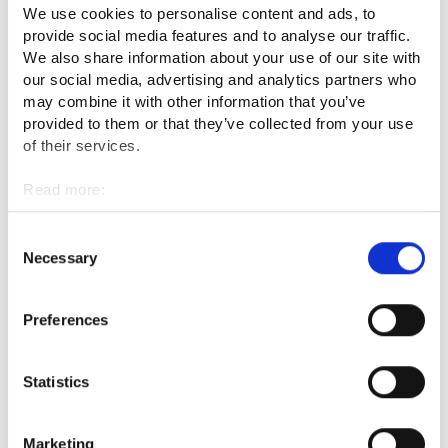
jatkuva haku avaa ovia eri
We use cookies to personalise content and ads, to
elämäntilanteissa
provide social media features and to analyse our traffic.
We also share information about your use of our site with
our social media, advertising and analytics partners who
Jatkuva haku tarjoaa joustavan reitin uuteen alkuun – tai
may combine it with other information that you’ve
uuteen suuntaan. Se on avoin kaikille, mutta erityisen hyvin se
provided to them or that they’ve collected from your use
sopii henkilöille, joka haluat vaihtaa alaa, täydentää osaamista
of their services.
tai suorittaa aiemmin kesken jääneet opinnot loppuun.
Read more:
"Koulutukseen mukaan pääseminen riippuu siitä, miten hakuja
Cookies
on auki ja millainen alan vuosisuunnitelma on. Osalla aloista
Personal data protection
Consent
opintojen aloittaminen on joustavampaa kuin toisilla aloilla",
Necessary
Selection
kertoo Rovaniemen koulutuskeskus REDUn opinto-ohjaaja
Henna Yli-Huikku.
Preferences
Kun miettii alanvaihtoa tai uuden koulutuksen aloittamista, voi
aiempi kokemus olla yllättävänkin arvokasta. Näin kertoo Yli-
Statistics
Huikku, joka on nähnyt monenlaisten opiskelupolkujen
syntyvän.
Marketing