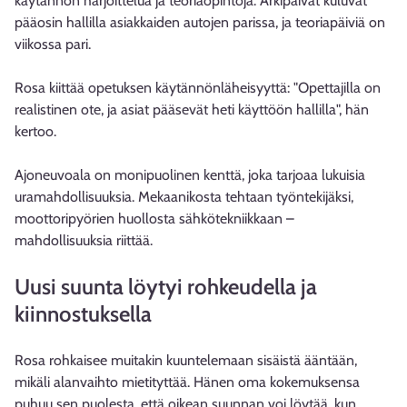
käytännön harjoittelua ja teoriaopintoja. Arkipäivät kuluvat
pääosin hallilla asiakkaiden autojen parissa, ja teoriapäiviä on
viikossa pari.
Rosa kiittää opetuksen käytännönläheisyyttä: "Opettajilla on
realistinen ote, ja asiat pääsevät heti käyttöön hallilla", hän
kertoo.
Ajoneuvoala on monipuolinen kenttä, joka tarjoaa lukuisia
uramahdollisuuksia. Mekaanikosta tehtaan työntekijäksi,
moottoripyörien huollosta sähkötekniikkaan –
mahdollisuuksia riittää.
Uusi suunta löytyi rohkeudella ja
kiinnostuksella
Rosa rohkaisee muitakin kuuntelemaan sisäistä ääntään,
mikäli alanvaihto mietityttää. Hänen oma kokemuksensa
puhuu sen puolesta, että oikean suunnan voi löytää, kun