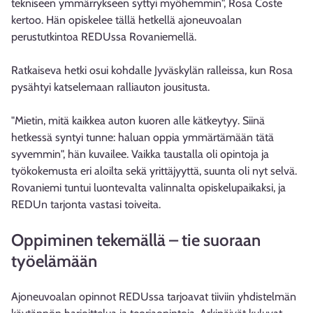
tekniseen ymmärrykseen syttyi myöhemmin", Rosa Coste
kertoo. Hän opiskelee tällä hetkellä ajoneuvoalan
perustutkintoa REDUssa Rovaniemellä.
Ratkaiseva hetki osui kohdalle Jyväskylän ralleissa, kun Rosa
pysähtyi katselemaan ralliauton jousitusta.
"Mietin, mitä kaikkea auton kuoren alle kätkeytyy. Siinä
hetkessä syntyi tunne: haluan oppia ymmärtämään tätä
syvemmin", hän kuvailee. Vaikka taustalla oli opintoja ja
työkokemusta eri aloilta sekä yrittäjyyttä, suunta oli nyt selvä.
Rovaniemi tuntui luontevalta valinnalta opiskelupaikaksi, ja
REDUn tarjonta vastasi toiveita.
Oppiminen tekemällä – tie suoraan
työelämään
Ajoneuvoalan opinnot REDUssa tarjoavat tiiviin yhdistelmän