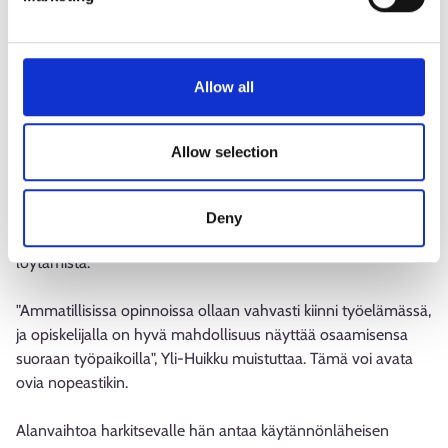
"Usein aiempi koulutus tai työkokemus nopeuttavat opintoja
– ja sitä kautta myös työllistymistä", hän sanoo.
Allow all
Esimerkiksi aiemmista opinnoista voi hakea osaamisen
tunnustamista, erityisesti yhteisistä tutkinnon osista. Jos
hakijalla on jo kokemusta alalta, mutta koulutus puuttuu, voi
Allow selection
opiskelija päästä suorittamaan näyttöjä hyvinkin nopeasti.
Toiselta alalta hankittu kokemus harvemmin suoraan
Deny
lyhentää opintoja, mutta se voi silti tukea uuden suunnan
löytämistä.
"Ammatillisissa opinnoissa ollaan vahvasti kiinni työelämässä,
ja opiskelijalla on hyvä mahdollisuus näyttää osaamisensa
suoraan työpaikoilla", Yli-Huikku muistuttaa. Tämä voi avata
ovia nopeastikin.
Alanvaihtoa harkitsevalle hän antaa käytännönläheisen