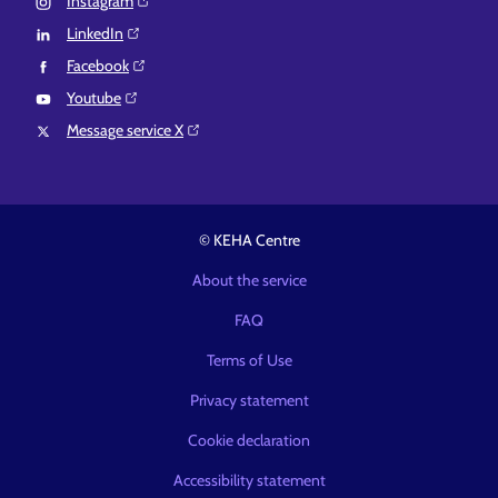
Instagram⁠
LinkedIn⁠
Facebook⁠
Youtube⁠
Message service X⁠
© KEHA Centre
About the service
FAQ
Terms of Use
Privacy statement
Cookie declaration
Accessibility statement