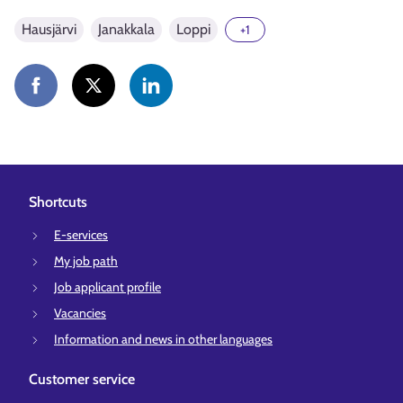
Hausjärvi
Janakkala
Loppi
+1
Shortcuts
E-services
My job path
Job applicant profile
Vacancies
Information and news in other languages
Customer service