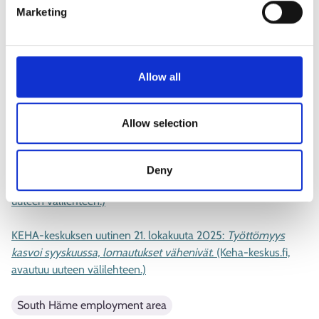
Marketing
Nämä tiedot käyvät ilmi KEHA-keskuksen ja ELY-keskuksen
julkaisemista työllisyyskatsauksista.
Lisätietoja työllisyyskatsauksesta
Allow all
Työllisyyskatsauksen tilastoliite: Hämeen ELY-keskusalue,
Allow selection
syyskuu 2025. (Ely-keskus.fi, PDF, avautuu uuteen
välilehteen.)
Deny
Työllisyyskatsaus, syyskuu 2025. (Doria.fi, PDF, avautuu
uuteen välilehteen.)
KEHA-keskuksen uutinen 21. lokakuuta 2025:
Työttömyys
kasvoi syyskuussa, lomautukset vähenivät
. (Keha-keskus.fi,
avautuu uuteen välilehteen.)
South Häme employment area