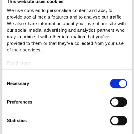
This website uses cookies
We use cookies to personalise content and ads, to
Ulkomaalaisten työttömyys väheni
provide social media features and to analyse our traffic.
Riihimäellä ja Lopella
We also share information about your use of our site with
our social media, advertising and analytics partners who
may combine it with other information that you’ve
Etelä-Hämeen työllisyysalueen toimialueella ulkomaalaisten
provided to them or that they’ve collected from your use
työttömien työnhakijoiden määrä on kasvanut kolme
of their services.
prosenttia vuoden aikana: heitä oli 308 syyskuussa 2025 ja
300 syyskuussa 2024. Riihimäellä oli syyskuussa 258
Read more:
ulkomaalaista työtöntä työnhakijaa, Janakkalassa 50,
Cookies
Hausjärvellä 21 ja Lopella 15. Riihimäellä ulkomaalaisia
Personal data protection
Consent
työttömiä työnhakijoita oli syyskuussa 14 henkilöä vähemmän
Necessary
Selection
ja Lopella yksi henkilö vähemmän kuin vuotta aiemmin.
Etelä-Hämeen työllisyysalueen toimialueella ulkomaalaisten
Preferences
työttömien työnhakijoiden osuus ulkomaalaisesta
työvoimasta on pienentynyt 3,3 prosenttia vuoden aikana: se
Statistics
oli syyskuun 2025 lopussa 28,3 prosenttia ja syyskuun 2024
lopussa 31,6 prosenttia.