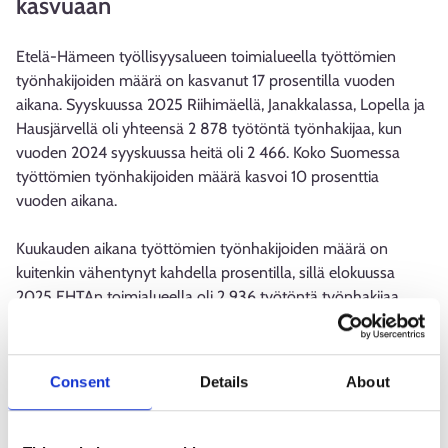
kasvuaan
Etelä-Hämeen työllisyysalueen toimialueella työttömien
työnhakijoiden määrä on kasvanut 17 prosentilla vuoden
aikana. Syyskuussa 2025 Riihimäellä, Janakkalassa, Lopella ja
Hausjärvellä oli yhteensä 2 878 työtöntä työnhakijaa, kun
vuoden 2024 syyskuussa heitä oli 2 466. Koko Suomessa
työttömien työnhakijoiden määrä kasvoi 10 prosenttia
vuoden aikana.
Kuukauden aikana työttömien työnhakijoiden määrä on
kuitenkin vähentynyt kahdella prosentilla, sillä elokuussa
2025 EHTAn toimialueella oli 2 936 työtöntä työnhakijaa.
Etelä-Hämeen työllisyysalueen toimialueella alle 25-vuotiaita
työttömiä työnhakijoita oli tämän vuoden syyskuussa
Consent
Details
About
yhteensä 374. Se on 31 prosenttia enemmän kuin syyskuussa
2024. Yli vuoden työttömänä olleita oli tämän vuoden
syyskuussa 995 eli 36 prosenttia enemmän kuin vuosi sitten.