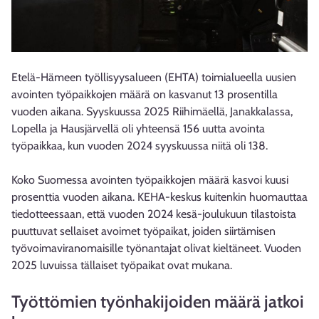
Etelä-Hämeen työllisyysalueen (EHTA) toimialueella uusien
avointen työpaikkojen määrä on kasvanut 13 prosentilla
vuoden aikana. Syyskuussa 2025 Riihimäellä, Janakkalassa,
Lopella ja Hausjärvellä oli yhteensä 156 uutta avointa
työpaikkaa, kun vuoden 2024 syyskuussa niitä oli 138.
Koko Suomessa avointen työpaikkojen määrä kasvoi kuusi
prosenttia vuoden aikana. KEHA-keskus kuitenkin huomauttaa
tiedotteessaan, että vuoden 2024 kesä-joulukuun tilastoista
puuttuvat sellaiset avoimet työpaikat, joiden siirtämisen
työvoimaviranomaisille työnantajat olivat kieltäneet. Vuoden
2025 luvuissa tällaiset työpaikat ovat mukana.
Työttömien työnhakijoiden määrä jatkoi