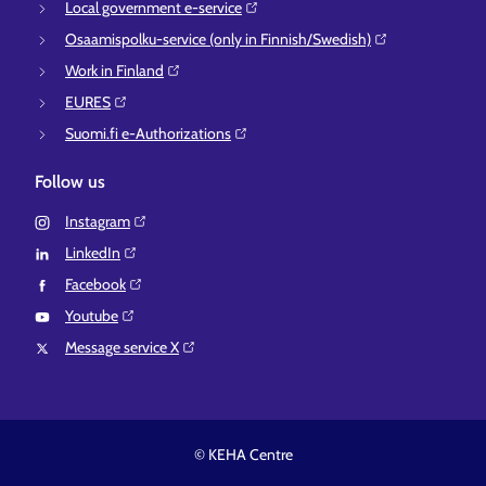
Local government e-service⁠
Osaamispolku-service (only in Finnish/Swedish)⁠
Work in Finland⁠
EURES⁠
Suomi.fi e-Authorizations⁠
Follow us
Instagram⁠
LinkedIn⁠
Facebook⁠
Youtube⁠
Message service X⁠
© KEHA Centre