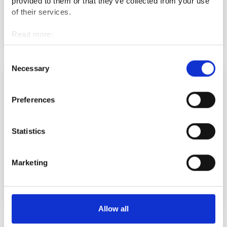
provided to them or that they’ve collected from your use
of their services.
Sujuvampaa rekrytointia, oikeita osaajia ja tukea
yritysten arkeen
Read more:
REGIONAL NEWS
Cookies
Personal data protection
Consent
Necessary
20.5.2026
Selection
Preferences
Statistics
Marketing
Monikielinen yhteiskuntaorientaatio toteutuu
pohjoisessa Suomessa 40:n eri toimijan yhteistyössä
REGIONAL NEWS
Allow all