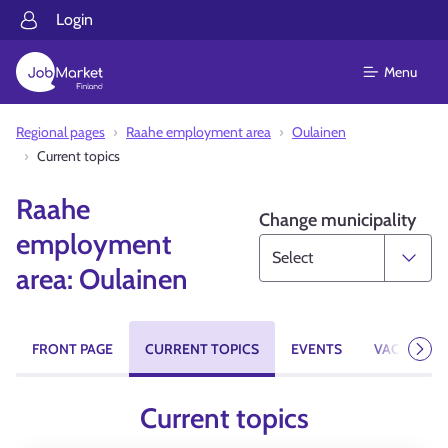
Login
Menu
Regional pages
Raahe employment area
Oulainen
Current topics
Raahe
Change municipality
employment
area: Oulainen
FRONT PAGE
CURRENT TOPICS
EVENTS
VACANCIES
Next
Current topics