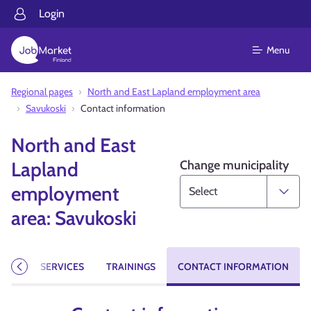
Login
Menu
Regional pages
North and East Lapland employment area
Savukoski
Contact information
North and East
Change municipality
Lapland
employment
area: Savukoski
CIES
SERVICES
TRAININGS
CONTACT INFORMATION
Previous