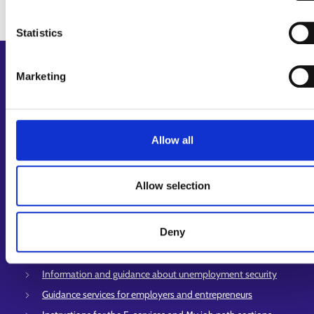
Statistics
Shortcuts
Marketing
E-services
My job path
Job applicant profile
Allow all
Vacancies
Information and news in other languages
Allow selection
Customer service
Deny
Employment area contact information
Support for E-services
Information and guidance about unemployment security
Guidance services for employers and entrepreneurs