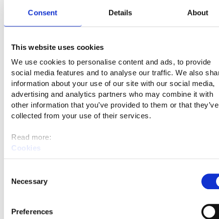
Paula Kursu
Consent
Details
About
puh. 040 840 4640,
paula.kursu@sodankyla.fi
Minna Suominen
puh. 040 172 2128,
minna.suominen@sodankyla.fi
This website uses cookies
We use cookies to personalise content and ads, to provide
Maksatus
social media features and to analyse our traffic. We also sha
information about your use of our site with our social media,
advertising and analytics partners who may combine it with
Palkkatuen, starttirahan, harkinnanvaraisen
other information that you’ve provided to them or that they’ve
kulukorvauksen, työolosuhteiden järjestelytuen sekä
collected from your use of their services.
matka- ja yöpymiskustannusten
korvauksen maksatuksiin liittyvissä asioissa voit olla
Read more:
yhteydessä
Cookies
sähköpostitse:
tyollisyyspalvelut.maksatukset@rovaniem
Personal data protection
i.fi
Consent
Necessary
Selection
Preferences