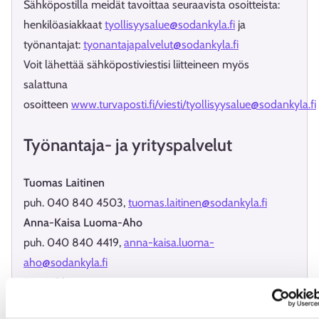
Sähköpostilla meidät tavoittaa seuraavista osoitteista:
henkilöasiakkaat
tyollisyysalue@sodankyla.fi
ja
työnantajat:
tyonantajapalvelut@sodankyla.fi
Voit lähettää sähköpostiviestisi liitteineen myös
salattuna
osoitteen
www.turvaposti.fi/viesti/tyollisyysalue@sodankyla.fi
Työnantaja- ja yrityspalvelut
Tuomas Laitinen
puh. 040 840 4503,
tuomas.laitinen@sodankyla.fi
Anna-Kaisa Luoma-Aho
puh. 040 840 4419,
anna-kaisa.luoma-
aho@sodankyla.fi
Piia Mikkonen
puh. 040 502 3864,
piia.mikkonen@sodankyla.fi