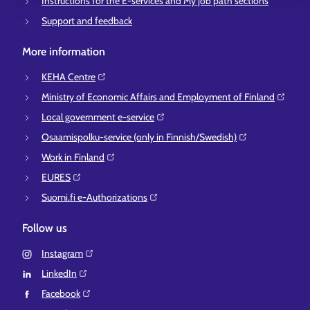
Instructions for the E-services and My job path sections
Support and feedback
More information
KEHA Centre⁠
Ministry of Economic Affairs and Employment of Finland⁠
Local government e-service⁠
Osaamispolku-service (only in Finnish/Swedish)⁠
Work in Finland⁠
EURES⁠
Suomi.fi e-Authorizations⁠
Follow us
Instagram⁠
LinkedIn⁠
Facebook⁠