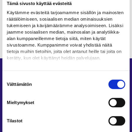
Tämä sivusto käyttää evästeitä
Ammattialat
Käytämme evästeitä tarjoamamme sisällön ja mainosten
räätälöimiseen, sosiaalisen median ominaisuuksien
Luonnonvara- ja ympäristöala
tukemiseen ja kävijämäärämme analysoimiseen. Lisäksi
jaamme sosiaalisen median, mainosalan ja analytiikka-
alan kumppaneillemme tietoja siitä, miten käytät
sivustoamme. Kumppanimme voivat yhdistää näitä
tietoja muihin tietoihin, joita olet antanut heille tai joita on
kerätty, kun olet käyttänyt heidän palvelujaan.
Oikopolut
Löydät tietoa evästeiden käyttötarkoituksista
Yksityiskohdat-välilehdeltä.
Suostumuksen
Asiointi
Lue tarkemmin
Välttämätön
valinta
Oma työpolku
Evästeet
Tietosuoja ja henkilötietojen käsittely
Työnhakuprofiili
Mieltymykset
Avoimet työpaikat
Tietoa muilla kielillä
Tilastot
Asiakaspalvelu