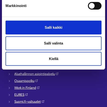
Markkinointi
Työllisyysalueiden yhteystiedot
Sähköisen asioinnin tuki
Työttömyysturvaneuvonta
Yritys- ja työnantaja-asiakkaan neuvontapalvelut
Salli kaikki
Asiointi- ja Oma työpolku -osioiden ohjeet
Tuki ja palaute
Salli valinta
Muualla verkossa
Kiellä
KEHA-keskus⁠
Työ- ja elinkeinoministeriö⁠
Aluehallinnon asiointipalvelu⁠
Osaamispolku⁠
Work in Finland⁠
EURES⁠
Suomi.fi-valtuudet⁠