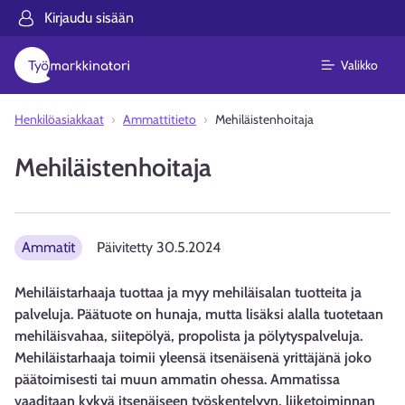
Kirjaudu sisään
Valikko
Henkilöasiakkaat
Ammattitieto
Mehiläistenhoitaja
Mehiläistenhoitaja
Ammatit
Päivitetty
30.5.2024
Mehiläistarhaaja tuottaa ja myy mehiläisalan tuotteita ja
palveluja. Päätuote on hunaja, mutta lisäksi alalla tuotetaan
mehiläisvahaa, siitepölyä, propolista ja pölytyspalveluja.
Mehiläistarhaaja toimii yleensä itsenäisenä yrittäjänä joko
päätoimisesti tai muun ammatin ohessa. Ammatissa
vaaditaan kykyä itsenäiseen työskentelyyn, liiketoiminnan