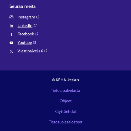
Seuraa meitä
Instagram⁠
LinkedIn⁠
Facebook⁠
Youtube⁠
Viestipalvelu X⁠
© KEHA-keskus
Tietoa palvelusta
Ohjeet
Käyttöehdot
Tietosuojaselosteet