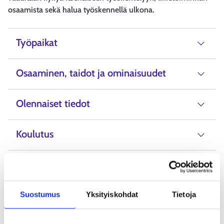
osaamista sekä halua työskennellä ulkona.
Työpaikat
Osaaminen, taidot ja ominaisuudet
Olennaiset tiedot
Koulutus
Palkkaus
Vaihtoehtoiset ammattinimikkeet
Suostumus
Yksityiskohdat
Tietoja