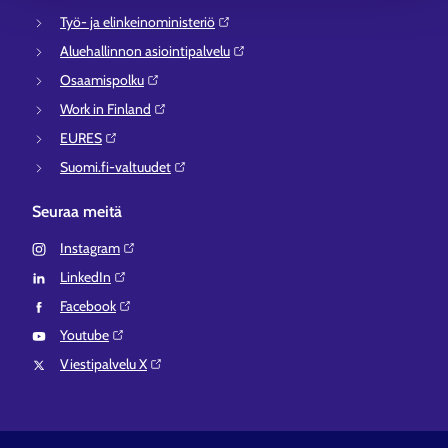
Työ- ja elinkeinoministeriö⁠
Aluehallinnon asiointipalvelu⁠
Osaamispolku⁠
Work in Finland⁠
EURES⁠
Suomi.fi-valtuudet⁠
Seuraa meitä
Instagram⁠
LinkedIn⁠
Facebook⁠
Youtube⁠
Viestipalvelu X⁠