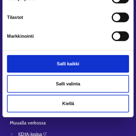
Asiointi
Oma työpolku
Tilastot
Työnhakuprofiili
Avoimet työpaikat
Markkinointi
Tietoa muilla kielillä
Asiakaspalvelu
Salli kaikki
Työllisyysalueiden yhteystiedot
Sähköisen asioinnin tuki
Työttömyysturvaneuvonta
Salli valinta
Yritys- ja työnantaja-asiakkaan neuvontapalvelut
Asiointi- ja Oma työpolku -osioiden ohjeet
Kiellä
Tuki ja palaute
Muualla verkossa
KEHA-keskus⁠