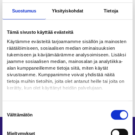
Suostumus
Yksityiskohdat
Tietoja
Hyödyllisiä linkkejä
Tämä sivusto käyttää evästeitä
Taideyliopisto - Uniarts.fi⁠
Käytämme evästeitä tarjoamamme sisällön ja mainosten
Suomen Sinfoniaorkesterit ry⁠
räätälöimiseen, sosiaalisen median ominaisuuksien
tukemiseen ja kävijämäärämme analysoimiseen. Lisäksi
jaamme sosiaalisen median, mainosalan ja analytiikka-
Ammattialat
alan kumppaneillemme tietoja siitä, miten käytät
sivustoamme. Kumppanimme voivat yhdistää näitä
Kulttuuri ja viihde
tietoja muihin tietoihin, joita olet antanut heille tai joita on
kerätty, kun olet käyttänyt heidän palvelujaan.
Löydät tietoa evästeiden käyttötarkoituksista
Yksityiskohdat-välilehdeltä.
Suostumuksen
Lue tarkemmin
Välttämätön
valinta
Evästeet
Tietosuoja ja henkilötietojen käsittely
Oikopolut
Mieltymykset