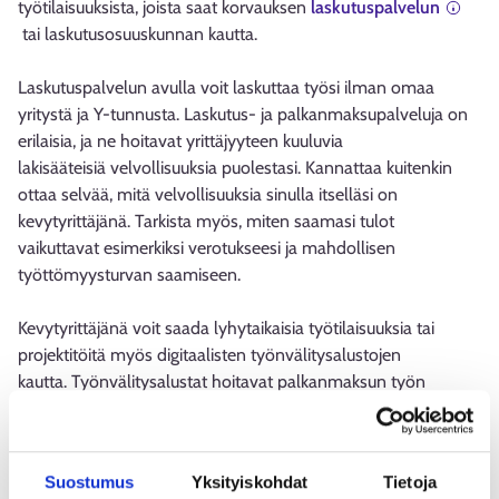
työtilaisuuksista, joista saat korvauksen
laskutuspalvelun
tai laskutusosuuskunnan kautta.
Laskutuspalvelun avulla voit laskuttaa työsi ilman omaa
yritystä ja Y-tunnusta. Laskutus- ja palkanmaksupalveluja on
erilaisia, ja ne hoitavat yrittäjyyteen kuuluvia
lakisääteisiä velvollisuuksia puolestasi. Kannattaa kuitenkin
ottaa selvää, mitä velvollisuuksia sinulla itselläsi on
kevytyrittäjänä. Tarkista myös, miten saamasi tulot
vaikuttavat esimerkiksi verotukseesi ja mahdollisen
työttömyysturvan saamiseen.
Kevytyrittäjänä voit saada lyhytaikaisia työtilaisuuksia tai
projektitöitä myös digitaalisten työnvälitysalustojen
kautta. Työnvälitysalustat hoitavat palkanmaksun työn
teettäjän puolesta sekä usein myös muita
työnantajavelvoitteita. Yleensä tarjolla on yksittäisiä keikkoja
ilman työsuhdetta, mutta osa alustoista voi palkata sinut
Suostumus
Yksityiskohdat
Tietoja
myös työsuhteeseen.