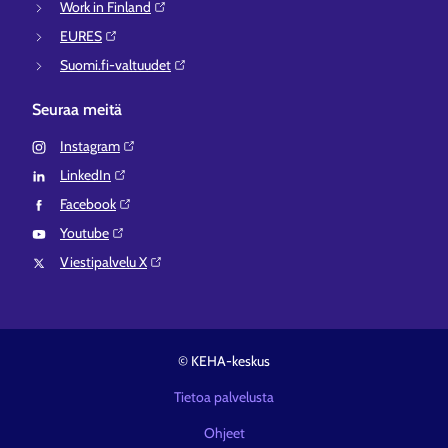
Work in Finland⁠
EURES⁠
Suomi.fi-valtuudet⁠
Seuraa meitä
Instagram⁠
LinkedIn⁠
Facebook⁠
Youtube⁠
Viestipalvelu X⁠
© KEHA-keskus
Tietoa palvelusta
Ohjeet