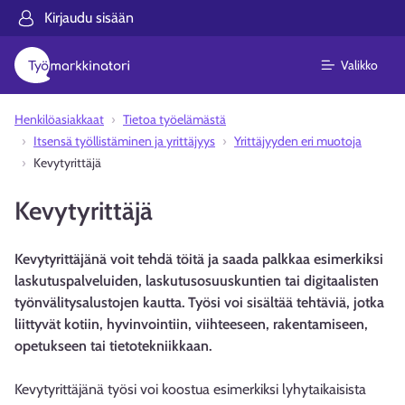
Kirjaudu sisään
Valikko
Henkilöasiakkaat
Tietoa työelämästä
Itsensä työllistäminen ja yrittäjyys
Yrittäjyyden eri muotoja
Kevytyrittäjä
Kevytyrittäjä
Kevytyrittäjänä voit tehdä töitä ja saada palkkaa esimerkiksi
laskutuspalveluiden, laskutusosuuskuntien tai digitaalisten
työnvälitysalustojen kautta. Työsi voi sisältää tehtäviä, jotka
liittyvät kotiin, hyvinvointiin, viihteeseen, rakentamiseen,
opetukseen tai tietotekniikkaan.
Kevytyrittäjänä työsi voi koostua esimerkiksi lyhytaikaisista