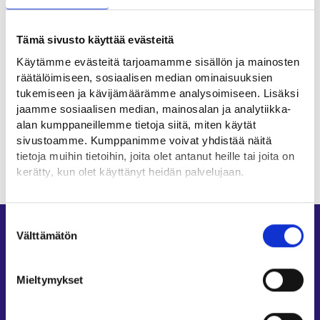
Työttömyysturva
Tämä sivusto käyttää evästeitä
Käytämme evästeitä tarjoamamme sisällön ja mainosten
Aiheesta muualla
räätälöimiseen, sosiaalisen median ominaisuuksien
tukemiseen ja kävijämäärämme analysoimiseen. Lisäksi
Kevytyrittäjä (vero.fi)⁠
jaamme sosiaalisen median, mainosalan ja analytiikka-
alan kumppaneillemme tietoja siitä, miten käytät
Päivitetty:
23.6.2026
sivustoamme. Kumppanimme voivat yhdistää näitä
tietoja muihin tietoihin, joita olet antanut heille tai joita on
kerätty, kun olet käyttänyt heidän palvelujaan.
Löydät tietoa evästeiden käyttötarkoituksista
Yksityiskohdat-välilehdeltä.
Suostumuksen
Oikopolut
Lue tarkemmin
Välttämätön
valinta
Evästeet
Asiointi
Tietosuoja ja henkilötietojen käsittely
Mieltymykset
Oma työpolku
Työnhakuprofiili