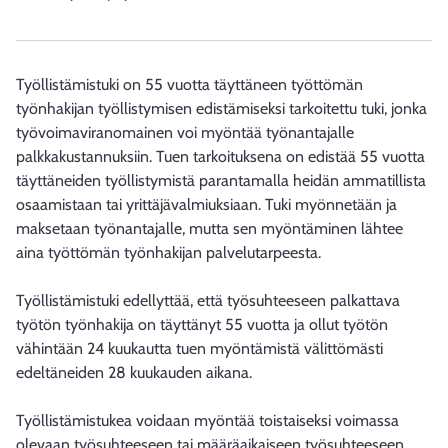
Työllistämistuki on 55 vuotta täyttäneen työttömän
työnhakijan työllistymisen edistämiseksi tarkoitettu tuki, jonka
työvoimaviranomainen voi myöntää työnantajalle
palkkakustannuksiin. Tuen tarkoituksena on edistää 55 vuotta
täyttäneiden työllistymistä parantamalla heidän ammatillista
osaamistaan tai yrittäjävalmiuksiaan. Tuki myönnetään ja
maksetaan työnantajalle, mutta sen myöntäminen lähtee
aina työttömän työnhakijan palvelutarpeesta.
Työllistämistuki edellyttää, että työsuhteeseen palkattava
työtön työnhakija on täyttänyt 55 vuotta ja ollut työtön
vähintään 24 kuukautta tuen myöntämistä välittömästi
edeltäneiden 28 kuukauden aikana.
Työllistämistukea voidaan myöntää toistaiseksi voimassa
olevaan työsuhteeseen tai määräaikaiseen työsuhteeseen.