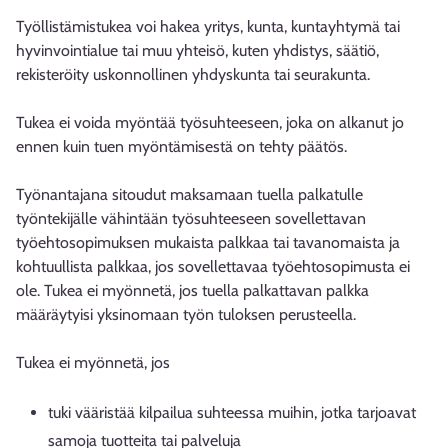
Työllistämistukea voi hakea yritys, kunta, kuntayhtymä tai
hyvinvointialue tai muu yhteisö, kuten yhdistys, säätiö,
rekisteröity uskonnollinen yhdyskunta tai seurakunta.
Tukea ei voida myöntää työsuhteeseen, joka on alkanut jo
ennen kuin tuen myöntämisestä on tehty päätös.
Työnantajana sitoudut maksamaan tuella palkatulle
työntekijälle vähintään työsuhteeseen sovellettavan
työehtosopimuksen mukaista palkkaa tai tavanomaista ja
kohtuullista palkkaa, jos sovellettavaa työehtosopimusta ei
ole. Tukea ei myönnetä, jos tuella palkattavan palkka
määräytyisi yksinomaan työn tuloksen perusteella.
Tukea ei myönnetä, jos
tuki vääristää kilpailua suhteessa muihin, jotka tarjoavat
samoja tuotteita tai palveluja