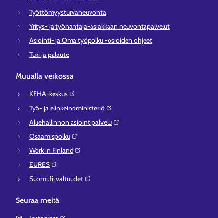
Työttömyysturvaneuvonta
Yritys- ja työnantaja-asiakkaan neuvontapalvelut
Asiointi- ja Oma työpolku -osioiden ohjeet
Tuki ja palaute
Muualla verkossa
KEHA-keskus⁠
Työ- ja elinkeinoministeriö⁠
Aluehallinnon asiointipalvelu⁠
Osaamispolku⁠
Work in Finland⁠
EURES⁠
Suomi.fi-valtuudet⁠
Seuraa meitä