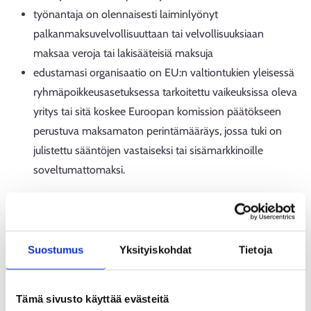
työnantaja on olennaisesti laiminlyönyt
palkanmaksuvelvollisuuttaan tai velvollisuuksiaan
maksaa veroja tai lakisääteisiä maksuja
edustamasi organisaatio on EU:n valtiontukien yleisessä
ryhmäpoikkeusasetuksessa tarkoitettu vaikeuksissa oleva
yritys tai sitä koskee Euroopan komission päätökseen
perustuva maksamaton perintämääräys, jossa tuki on
julistettu sääntöjen vastaiseksi tai sisämarkkinoille
soveltumattomaksi.
Tukea on mahdollista saada irtisanomisista tai lomautuksista
huolimatta, kun työsuhteessa olevien työntekijöiden määrä
on tuen hakemisen hetkellä vähintään yhtä suuri kuin
Suostumus
Yksityiskohdat
Tietoja
työtekijöiden irtisanomisen tai lomauttamisen ajankohtana.
Tuki ei saa heikentää palveluksessasi olevien työntekijöiden
asemaa.
Tämä sivusto käyttää evästeitä