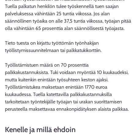
Tuella palkatun henkilön tulee työskennellä tuen saajan
palveluksessa vähintään 25 tuntia viikossa. Jos alan
säännöllinen työaika on alle 37,5 tuntia viikossa, työajan pitää
olla vähintään 65 prosenttia alan säännöllisestä työajasta.
Tieto tuesta on kirjattu työttömän työnhakijan
työllistymissuunnitelmaan tai palkkatukikorttiin.
Työllistämistuen määrä on 70 prosenttia
palkkakustannuksista. Tuki voidaan myöntää 10 kuukaudeksi,
mutta kuitenkin enintään työsuhteen keston ajaksi.
Työllistämistukea maksetaan enintään 1770 euroa
kuukaudessa. Tuella katettavilla palkkakustannuksilla
tarkoitetaan työntekijälle työajan tai urakan suorittamisen
perusteella maksettavaa ennakonpidätyksen alaista palkkaa.
Kenelle ja millä ehdoin