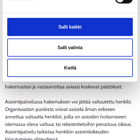
Hae tukea ja sen maksatusta asiointipalvelussa
Hae tukea ja sen maksatusta sähköisellä lomakkeella
asiointipalvelussa. Kirjaudu asiointipalveluun
Salli kaikki
henkilökohtaisella pankkitunnisteella, mobiilivarmenteella tai
varmennekortilla.
Salli valinta
Täytä hakemus asiointipalvelussa ja lisää siihen tarvittavat
liitteet. Palvelun sisäiset ohjeet auttavat hakemuksen
Kiellä
täyttämisessä. Asiointipalvelussa voit jättää hakemuksen,
vastata hakemusta koskeviin täydennyspyyntöihin, täydentää
hakemustasi ja vastaanottaa asiaasi koskevat päätökset.
Asiointipalvelussa hakemuksen voi jättää valtuutettu henkilö.
Organisaation puolesta voivat asioida ilman erikseen
annettua valtuutta henkilöt, joilla on asioiden hoitamiseen
olemassa oleva valtuus tai rekisteritietoihin perustuva oikeus.
Asiointipalvelu tarkistaa henkilön asiointioikeuden
kirjautumisen yhteydessä.