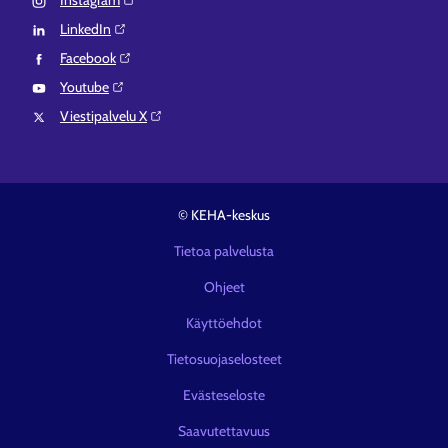
Instagram⁠
LinkedIn⁠
Facebook⁠
Youtube⁠
Viestipalvelu X⁠
© KEHA-keskus
Tietoa palvelusta
Ohjeet
Käyttöehdot
Tietosuojaselosteet
Evästeseloste
Saavutettavuus