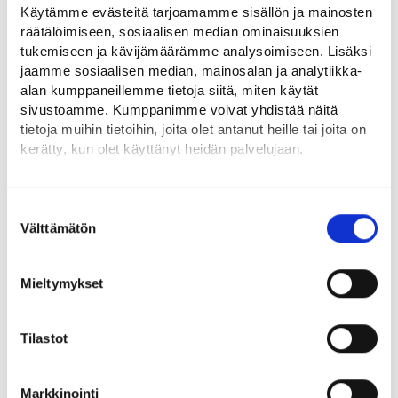
Käytämme evästeitä tarjoamamme sisällön ja mainosten
Toimi näin
räätälöimiseen, sosiaalisen median ominaisuuksien
tukemiseen ja kävijämäärämme analysoimiseen. Lisäksi
jaamme sosiaalisen median, mainosalan ja analytiikka-
Hae tukea hyvissä ajoin ennen työsuhteen alkamista.
alan kumppaneillemme tietoja siitä, miten käytät
Työsuhde voi alkaa vasta, kun tuesta on annettu päätös.
sivustoamme. Kumppanimme voivat yhdistää näitä
tietoja muihin tietoihin, joita olet antanut heille tai joita on
Myönnetty tuki maksetaan jälkikäteen niin, että
kerätty, kun olet käyttänyt heidän palvelujaan.
maksatusjaksoon sisällytetään yhden kalenterikuukauden
aikana päättyneet palkanmaksukaudet. Voit hakea tukea
Löydät tietoa evästeiden käyttötarkoituksista
maksuun useamman maksatusjakson ajalta. Tuki maksetaan
Yksityiskohdat-välilehdeltä.
Suostumuksen
kuitenkin maksatusjaksoittain.
Lue tarkemmin
Välttämätön
valinta
Evästeet
Tietosuoja ja henkilötietojen käsittely
Toimita maksatushakemus työvoimaviranomaiselle kolmen
Mieltymykset
kuukauden kuluessa sen kalenterikuukauden päättymisestä,
jonka aikana viimeinen tukijaksoon kuuluva maksatusjakso
päättyy. Tukijakso on se ajanjakso, joka on määritetty
Tilastot
päätöksessä tuen kestoksi.
Markkinointi