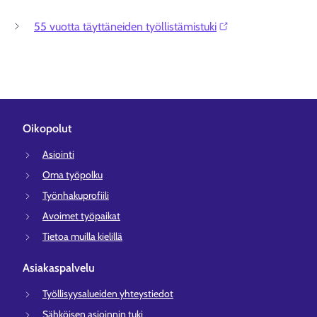
55 vuotta täyttäneiden työllistämistuki⁠
Oikopolut
Asiointi
Oma työpolku
Työnhakuprofiili
Avoimet työpaikat
Tietoa muilla kielillä
Asiakaspalvelu
Työllisyysalueiden yhteystiedot
Sähköisen asioinnin tuki