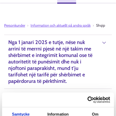
Personkunder
Information och aktuellt på andra språk
Shqip
Nga 1 janari 2025 e tutje, nëse nuk
arrini të merrni pjesë në një takim me
shërbimet e integrimit komunal ose të
autoritetit të punësimit dhe nuk i
njoftoni paraprakisht, mund t'ju
tarifohet një tarifë për shërbimet e
papërdorura të përkthimit.
Udhëzues për klientët e integrimit
në shërbimet e punësimit
Samtycke
Information
Om