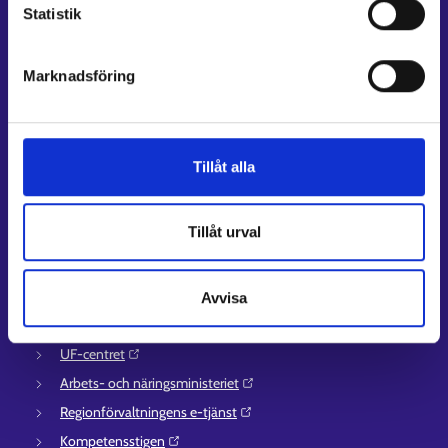
Statistik
Lediga arbetsplatser
Information och aktuellt på andra språk
Marknadsföring
Kundservice
Kontaktuppgifter till sysselsättningsområden
Stöd för e-tjänster
Tillåt alla
Information om utkomstskydd för arbetslösa
Rådgivningstjänster för arbetsgivare och företagare
Tillåt urval
Anvisningar för avsnitten E-tjänster och Min karriärstig
Stöd och respons
Avvisa
Mer information
UF-centret⁠
Arbets- och näringsministeriet⁠
Regionförvaltningens e-tjänst⁠
Kompetensstigen⁠