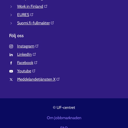
Work in Finland⁠
EURES⁠
Suomi.fi-fullmakter⁠
Följ oss
Instagram⁠
LinkedIn⁠
Facebook⁠
Youtube⁠
Meddelandetjänsten X⁠
© UF-centret
Om Jobbmarknaden