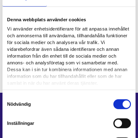
Synimi i shoqërisë finlandeze është të ndihmojë njerëzit që
Denna webbplats använder cookies
kanë migruar në Finlandë të integrohen me sukses. Të
Vi använder enhetsidentifierare för att anpassa innehållet
integrohesh do të thotë të mësosh të jetosh dhe të punosh
och annonserna till användarna, tillhandahålla funktioner
në shoqërinë finlandeze. Qëllimi është gjithashtu t’ju
för sociala medier och analysera vår trafik. Vi
ndihmojë të gjeni punë ose të studioni në mënyrë që integrimi
vidarebefordrar även sådana identifierare och annan
juaj të fillojë sa më shpejt.
information från din enhet till de sociala medier och
annons- och analysföretag som vi samarbetar med.
Udhëzues për klientët e integrimit në shërbimet e punësimit⁠
Dessa kan i sin tur kombinera informationen med annan
information som du har tillhandahållit eller som de har
samlat in när du har använt deras tjänster.
Läsa mera:
Samtyckesval
Cookies
Nödvändig
Genvägar
Dataskydd och behandling av personuppgifter
E-tjänster
Inställningar
Min karriärstig
Jobbsökningsprofil