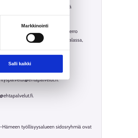
@ehtapalvelut.fi. Huomioithan, että
i asioimalla toimipisteessämme.
Markkinointi
 ammatinvalinta@ehtapalvelut.fi. Kerro
ä. Voit asioida Riihimäellä, Janakkalassa,
Salli kaikki
rityspalvelut@ehtapalvelut.fi.
ehtapalvelut.fi.
lä-Hämeen työllisyysalueen sidosryhmiä ovat