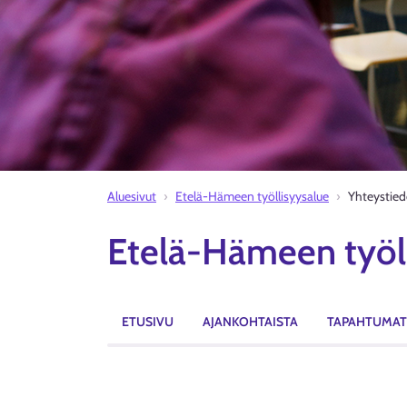
Aluesivut
Etelä-Hämeen työllisyysalue
Yhteystied
Etelä-Hämeen työl
ETUSIVU
AJANKOHTAISTA
TAPAHTUMAT