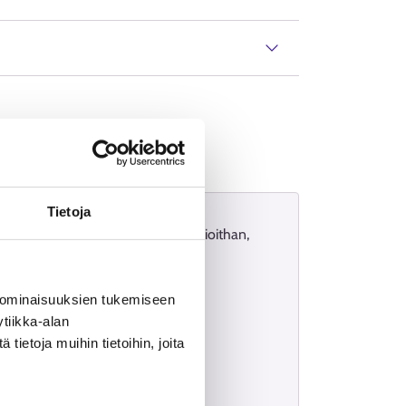
Tietoja
ion yhteydenottolomakkeella. Huomioithan,
inti-palvelussa tai asioimalla
 ominaisuuksien tukemiseen
tiikka-alan
ietoja muihin tietoihin, joita