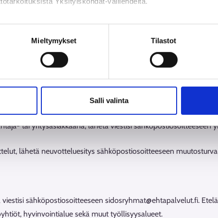
tötarkoituksista Yksityiskohdat-välilehdeltä.
löasiakkaana, lähetä viestisi sähköpostiosoitteeseen asiakaspalvelu
akua. Käynnistä työnhaku Työmarkkinatorin Asiointi-palvelussa ta
n käsittely
Mieltymykset
Tilastot
tinvalinta- ja uraohjaukseen, lähetä viesti sähköpostiosoitteeseen
ä haluat asioida vai haluatko asioida puhelimitse tai videoyhteydell
Salli valinta
taja- tai yritysasiakkaana, lähetä viestisi sähköpostiosoitteeseen y
telut, lähetä neuvotteluesitys sähköpostiosoitteeseen muutosturva@
 viestisi sähköpostiosoitteeseen sidosryhmat@ehtapalvelut.fi. Ete
noyhtiöt, hyvinvointialue sekä muut työllisyysalueet.