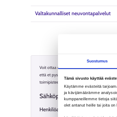
Valtakunnalliset neuvontapalvelut
Suostumus
Voit ottaa meihin yhteyttä puhelimitse, säh
että et pysty käynnistämään työnhakua puhel
Tämä sivusto käyttää eväste
toimipisteessämme.
Käytämme evästeitä tarjoama
ja kävijämäärämme analysoim
Sähköposti
kumppaneillemme tietoja siitä
olet antanut heille tai joita o
Hen­ki­lö­asiak­kaat