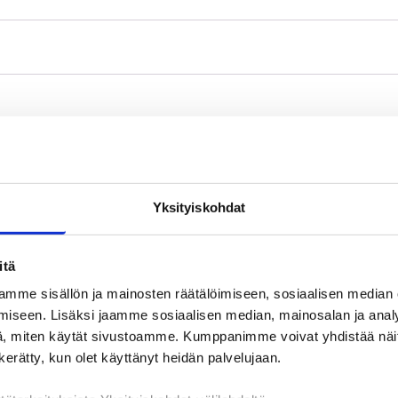
Lisätietoja
Yksityiskohdat
köpostitse, postitse, asioimalla toimipisteessämme tai Asiointi-os
imitse tai sähköpostitse. Käynnistä työnhaku Työmarkkinatorin Asio
itä
mme sisällön ja mainosten räätälöimiseen, sosiaalisen median
iseen. Lisäksi jaamme sosiaalisen median, mainosalan ja analy
, miten käytät sivustoamme. Kumppanimme voivat yhdistää näitä t
n kerätty, kun olet käyttänyt heidän palvelujaan.