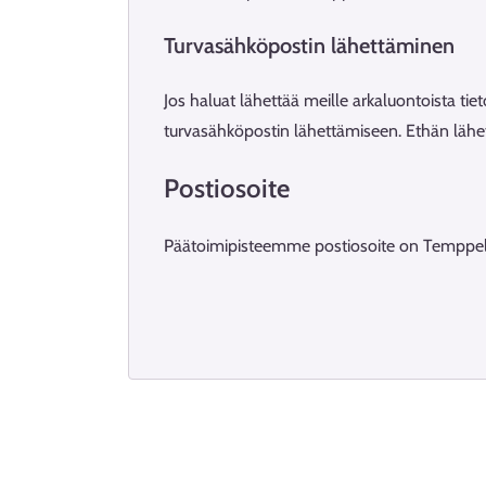
Tur­va­säh­kö­pos­tin lä­het­tä­mi­nen
Jos haluat lähettää meille arkaluontoista tiet
turvasähköpostin lähettämiseen. Ethän lähetä
Postiosoite
Päätoimipisteemme postiosoite on Temppelik