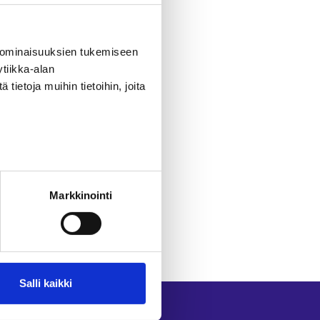
Palvelut-sivulta
.
 ominaisuuksien tukemiseen
tiikka-alan
ietoja muihin tietoihin, joita
Markkinointi
Salli kaikki
Seuraa meitä