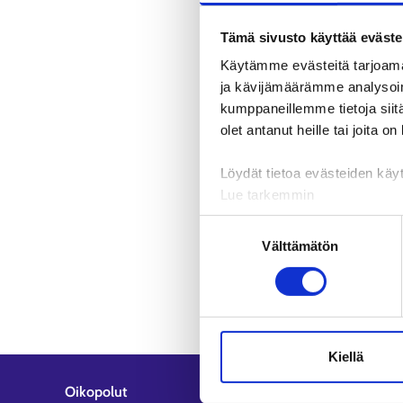
Tämä sivusto käyttää eväste
Käytämme evästeitä tarjoama
ja kävijämäärämme analysoim
kumppaneillemme tietoja siitä
olet antanut heille tai joita o
Löydät tietoa evästeiden käyt
Lue tarkemmin
Evästeet
Suostumuksen
Tietosuoja ja henkilötietoje
Välttämätön
valinta
Kiellä
Oikopolut
Asiakaspa