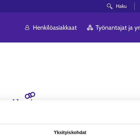
Haku
Henkilöasiakkaat
Työnantajat ja yri
Voi ei! Etsimääsi siv
Olemme pahoillamme. Sivua, johon yritit p
Yksityiskohdat
löytynyt.