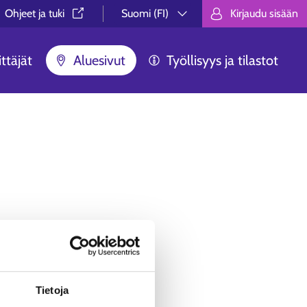
Ohjeet ja tuki⁠
Suomi (FI)
Kirjaudu sisään
Valitse kieli.
Välj språk.
Choose lan
ttäjät
Aluesivut
Työllisyys ja tilastot
ua ei löytynyt.
äästä, ei syystä tai toisesta
Tietoja