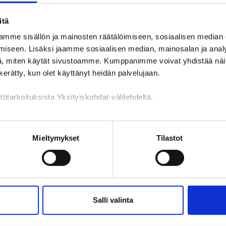
Toivottavasti löydät etsimäsi
itä
mme sisällön ja mainosten räätälöimiseen, sosiaalisen median
iseen. Lisäksi jaamme sosiaalisen median, mainosalan ja analy
, miten käytät sivustoamme. Kumppanimme voivat yhdistää näitä t
n kerätty, kun olet käyttänyt heidän palvelujaan.
tötarkoituksista Yksityiskohdat-välilehdeltä.
n käsittely
Mieltymykset
Tilastot
Salli valinta
lvelu
Muualla verkossa