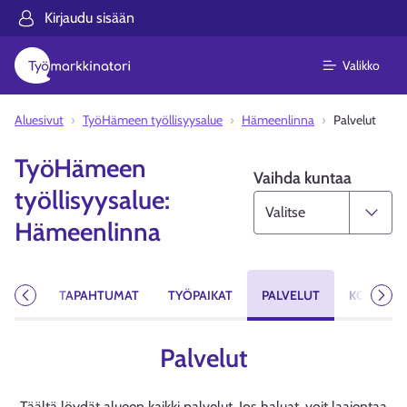
Kirjaudu sisään
Valikko
Aluesivut
TyöHämeen työllisyysalue
Hämeenlinna
Palvelut
TyöHämeen
Vaihda kuntaa
työllisyysalue:
Hämeenlinna
AISTA
TAPAHTUMAT
TYÖPAIKAT
PALVELUT
KOULUTU
Edellinen
Seur
Palvelut
Täältä löydät alueen kaikki palvelut. Jos haluat, voit laajentaa