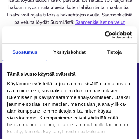
hakuun myös muita alueita, kuten lähikuntia tai maakuntia.
Lisäksi voit rajata tuloksia hakuehtojen avulla. Saamenkielisiä
palveluita löydät Suomi.fistä:
Saamenkieliset palvelut
(suomi.fi)
Ladataan
Suostumus
Yksityiskohdat
Tietoja
Tämä sivusto käyttää evästeitä
Oikopolut
Käytämme evästeitä tarjoamamme sisällön ja mainosten
Asiointi
räätälöimiseen, sosiaalisen median ominaisuuksien
Oma työpolku
tukemiseen ja kävijämäärämme analysoimiseen. Lisäksi
jaamme sosiaalisen median, mainosalan ja analytiikka-
Työnhakuprofiili
alan kumppaneillemme tietoja siitä, miten käytät
Avoimet työpaikat
sivustoamme. Kumppanimme voivat yhdistää näitä
Tietoa muilla kielillä
tietoja muihin tietoihin, joita olet antanut heille tai joita on
kerätty, kun olet käyttänyt heidän palvelujaan.
Asiakaspalvelu