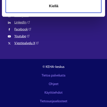
Kiellä
Seuraa meitä
Instagram⁠
LinkedIn⁠
Facebook⁠
Youtube⁠
Viestipalvelu X⁠
© KEHA-keskus
Tietoa palvelusta
Ohjeet
Käyttöehdot
Tietosuojaselosteet