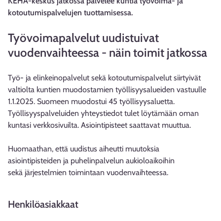
KEHA-keskus jatkossa palvelee kuntia työvoima- ja
kotoutumispalvelujen tuottamisessa.
Työvoimapalvelut uudistuivat
vuodenvaihteessa - näin toimit jatkossa
Työ- ja elinkeinopalvelut sekä kotoutumispalvelut siirtyivät
valtiolta kuntien muodostamien työllisyysalueiden vastuulle
1.1.2025. Suomeen muodostui 45 työllisyysaluetta.
Työllisyyspalveluiden yhteystiedot tulet löytämään oman
kuntasi verkkosivuilta. Asiointipisteet saattavat muuttua.
Huomaathan, että uudistus aiheutti muutoksia
asiointipisteiden ja puhelinpalvelun aukioloaikoihin
sekä järjestelmien toimintaan vuodenvaihteessa.
Henkilöasiakkaat