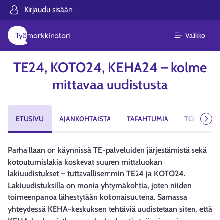
Kirjaudu sisään
Valikko
TE24, KOTO24, KEHA24 – kolme
mittavaa uudistusta
ETUSIVU
AJANKOHTAISTA
TAPAHTUMIA
TOIMEENPA
Seur
Parhaillaan on käynnissä TE-palveluiden järjestämistä sekä
kotoutumislakia koskevat suuren mittaluokan
lakiuudistukset – tuttavallisemmin TE24 ja KOTO24.
Lakiuudistuksilla on monia yhtymäkohtia, joten niiden
toimeenpanoa lähestytään kokonaisuutena. Samassa
yhteydessä KEHA-keskuksen tehtäviä uudistetaan siten, että