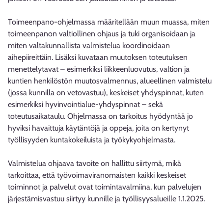
Toimeenpano-ohjelmassa määritellään muun muassa, miten
toimeenpanon valtiollinen ohjaus ja tuki organisoidaan ja
miten valtakunnallista valmistelua koordinoidaan
aihepiireittäin. Lisäksi kuvataan muutoksen toteutuksen
menettelytavat – esimerkiksi liikkeenluovutus, valtion ja
kuntien henkilöstön muutosvalmennus, alueellinen valmistelu
(jossa kunnilla on vetovastuu), keskeiset yhdyspinnat, kuten
esimerkiksi hyvinvointialue-yhdyspinnat – sekä
toteutusaikataulu. Ohjelmassa on tarkoitus hyödyntää jo
hyviksi havaittuja käytäntöjä ja oppeja, joita on kertynyt
työllisyyden kuntakokeiluista ja työkykyohjelmasta.
Valmistelua ohjaava tavoite on hallittu siirtymä, mikä
tarkoittaa, että työvoimaviranomaisten kaikki keskeiset
toiminnot ja palvelut ovat toimintavalmiina, kun palvelujen
järjestämisvastuu siirtyy kunnille ja työllisyysalueille 1.1.2025.