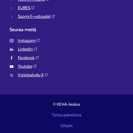
EURES⁠
Suomi.fi-valtuudet⁠
Seuraa meitä
Instagram⁠
LinkedIn⁠
Facebook⁠
Youtube⁠
Viestipalvelu X⁠
© KEHA-keskus
Tietoa palvelusta
Ohjeet