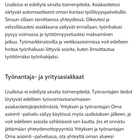
Uudistus ei edellytä sinulta toimenpiteitä. Asiakastietosi
siirtyvät automaattisesti oman kuntasi työllisyyspalveluille.
Sinuun ollaan tarvittaessa yhteydessä. Oikeutesi ja
velvollisuutesi asiakkaana säilyvät ennallaan, työnhakusi
pysyy voimassa ja työttömyysetuutesi maksaminen
jatkuu. Työmarkkinatorilla ja verkkoasioinnissa voit edelleen
hoitaa työnhakuusi liittyviä asioita, kuten ilmoittautua
työttömäksi työnhakijaksi.
Työnantaja- ja yritysasiakkaat
Uudistus ei edellytä sinulta toimenpiteitä. Työnantajien tiedot
löytyvät edelleen työvoimaviranomaisen
asiakastietojärjestelmästä. Yrityksen ja työnantajan Oma
asiointi -palvelu säilyy käytössä myös uudistuksen jälkeen, ja
voit edelleen asioida sähköisesti sen kautta. Jos et onnistu
jättämään yhteydenottopyyntöä Yrityksen ja työnantajan
Oma asiointi -palvelussa, ota yhteyttä oman alueesi