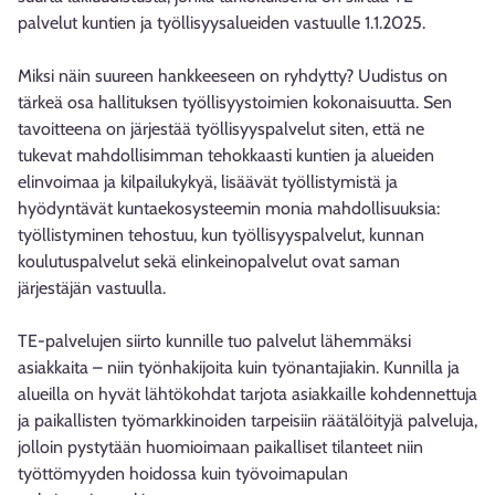
palvelut kuntien ja työllisyysalueiden vastuulle 1.1.2025.
Miksi näin suureen hankkeeseen on ryhdytty? Uudistus on
tärkeä osa hallituksen työllisyystoimien kokonaisuutta. Sen
tavoitteena on järjestää työllisyyspalvelut siten, että ne
tukevat mahdollisimman tehokkaasti kuntien ja alueiden
elinvoimaa ja kilpailukykyä, lisäävät työllistymistä ja
hyödyntävät kuntaekosysteemin monia mahdollisuuksia:
työllistyminen tehostuu, kun työllisyyspalvelut, kunnan
koulutuspalvelut sekä elinkeinopalvelut ovat saman
järjestäjän vastuulla.
TE-palvelujen siirto kunnille tuo palvelut lähemmäksi
asiakkaita – niin työnhakijoita kuin työnantajiakin. Kunnilla ja
alueilla on hyvät lähtökohdat tarjota asiakkaille kohdennettuja
ja paikallisten työmarkkinoiden tarpeisiin räätälöityjä palveluja,
jolloin pystytään huomioimaan paikalliset tilanteet niin
työttömyyden hoidossa kuin työvoimapulan