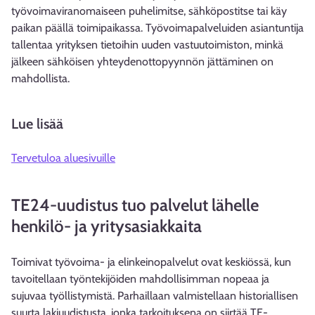
työvoimaviranomaiseen puhelimitse, sähköpostitse tai käy
paikan päällä toimipaikassa. Työvoimapalveluiden asiantuntija
tallentaa yrityksen tietoihin uuden vastuutoimiston, minkä
jälkeen sähköisen yhteydenottopyynnön jättäminen on
mahdollista.
Lue lisää
Tervetuloa aluesivuille
TE24-uudistus tuo palvelut lähelle
henkilö- ja yritysasiakkaita
Toimivat työvoima- ja elinkeinopalvelut ovat keskiössä, kun
tavoitellaan työntekijöiden mahdollisimman nopeaa ja
sujuvaa työllistymistä. Parhaillaan valmistellaan historiallisen
suurta lakiuudistusta, jonka tarkoituksena on siirtää TE-