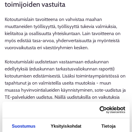
toimijoiden vastuita
Kotoutumislain tavoitteena on vahvistaa maahan
muuttaneiden työllisyyttä, työllisyyttä tukevia valmiuksia,
kielitaitoa ja osallisuutta yhteiskuntaan. Lain tavoitteena on
myös edistää tasa-arvoa, yhdenvertaisuutta ja myönteistä
vuorovaikutusta eri väestöryhmien kesken.
Kotoutumislaki uudistetaan vastaamaan eduskunnan
edellytyksiä (eduskunnan tarkastusvaliokunnan raportti)
kotoutumisen edistämisestä. Lisäksi toimintaympäristössä on
tapahtunut ja on valmisteilla useita muutoksia - muun
muassa hyvinvointialueiden käynnistyminen, sote-uudistus ja
TE-palveluiden uudistus. Näillä uudistuksilla on vaikutuksia
kotoutumisen edistämisen viranomaisvastuisiin.
Kotoutumislain kokonaisuudistus on kytköksissä TE-
palveluiden uudistukseen. TE-palveluiden uudistamisen
Suostumus
Yksityiskohdat
Tietoja