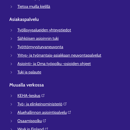
Tietoa muilla kielillä
Asiakaspalvelu
Työllisyysalueiden yhteystiedot
Sähköisen asioinnin tuki
Työttömyysturvaneuvonta
Yritys- ja työnantaja-asiakkaan neuvontapalvelut
Asiointi- ja Oma työpolku -osioiden ohjeet
Tuki ja palaute
Muualla verkossa
KEHA-keskus⁠
Työ- ja elinkeinoministeriö⁠
Aluehallinnon asiointipalvelu⁠
Osaamispolku⁠
Work in Finland⁠