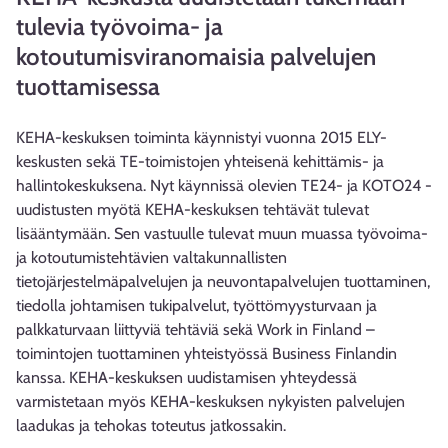
tulevia työvoima- ja
kotoutumisviranomaisia palvelujen
tuottamisessa
KEHA-keskuksen toiminta käynnistyi vuonna 2015 ELY-
keskusten sekä TE-toimistojen yhteisenä kehittämis- ja
hallintokeskuksena. Nyt käynnissä olevien TE24- ja KOTO24 -
uudistusten myötä KEHA-keskuksen tehtävät tulevat
lisääntymään. Sen vastuulle tulevat muun muassa työvoima-
ja kotoutumistehtävien valtakunnallisten
tietojärjestelmäpalvelujen ja neuvontapalvelujen tuottaminen,
tiedolla johtamisen tukipalvelut, työttömyysturvaan ja
palkkaturvaan liittyviä tehtäviä sekä Work in Finland –
toimintojen tuottaminen yhteistyössä Business Finlandin
kanssa. KEHA-keskuksen uudistamisen yhteydessä
varmistetaan myös KEHA-keskuksen nykyisten palvelujen
laadukas ja tehokas toteutus jatkossakin.