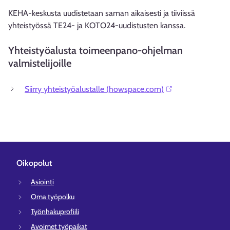
KEHA-keskusta uudistetaan saman aikaisesti ja tiiviissä
yhteistyössä TE24- ja KOTO24-uudistusten kanssa.
Yhteistyöalusta toimeenpano-ohjelman
valmistelijoille
Siirry yhteistyöalustalle (howspace.com)⁠
Oikopolut
Asiointi
Oma työpolku
Työnhakuprofiili
Avoimet työpaikat