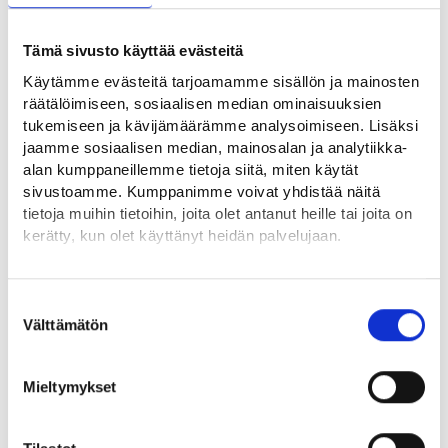
yhteydessä vastuu TE-palveluiden asiakkaina olevien
kotoutuja-asiakkaiden kotoutumisen edistämisestä siirtyy
kunnalle. Uuden kotoutumislain mukaan kuntien on tarjottava
Tämä sivusto käyttää evästeitä
kotoutumispalveluita myös muille kuin työnhakijoille. Koto-
Käytämme evästeitä tarjoamamme sisällön ja mainosten
digi-hanke tuottaa tähän tarkoitukseen oman
räätälöimiseen, sosiaalisen median ominaisuuksien
asiakastietojärjestelmän. Myös työvoimapalveluina
tukemiseen ja kävijämäärämme analysoimiseen. Lisäksi
järjestettävien kotoutumispalveluiden, kuten
jaamme sosiaalisen median, mainosalan ja analytiikka-
kotoutumiskoulutuksen, järjestämisvastuu siirtyy kunnalle.
alan kumppaneillemme tietoja siitä, miten käytät
sivustoamme. Kumppanimme voivat yhdistää näitä
tietoja muihin tietoihin, joita olet antanut heille tai joita on
Kotoutumislain kokonaisuudistusta voi seurata muun muassa
kerätty, kun olet käyttänyt heidän palvelujaan.
työ- ja elinkeinoministeriön ja kotoutumisen
osaamiskeskuksen viestintäkanavissa sekä ammattilaisille
Löydät tietoa evästeiden käyttötarkoituksista
suunnattujen kotoutuminen.fi-verkkopalvelun ja
Yksityiskohdat-välilehdeltä.
Suostumuksen
Kumppanuusalustan kautta. Kumppanuusalusta edellyttää
Lue tarkemmin
Välttämätön
valinta
rekisteröitymistä.
Evästeet
Tietosuoja ja henkilötietojen käsittely
Aiheesta muualla
Mieltymykset
Kotoutumislain uudistaminen -hankesivu⁠