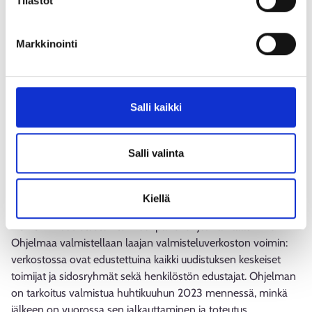
Tilastot
Kumppanuusalusta kotoutumisen toimijoille
(kotoutuminen.fi)⁠
Markkinointi
Kotoutumislain kokonaisuudistus (koto24)⁠
Uudistusten toimeenpanoa
Salli kaikki
valmistellaan laajassa
sidosryhmäyhteistyössä
Salli valinta
Samanaikaisesti eduskunnan käsittelyn kanssa uudistuksen
toimeenpanovaiheen valmistelu on täydessä vauhdissa.
Kiellä
Valmistelun ytimessä on tällä hetkellä yhteisen TE24 ja
KOTO24 -uudistusten toimeenpano-ohjelman laatiminen.
Ohjelmaa valmistellaan laajan valmisteluverkoston voimin:
verkostossa ovat edustettuina kaikki uudistuksen keskeiset
toimijat ja sidosryhmät sekä henkilöstön edustajat. Ohjelman
on tarkoitus valmistua huhtikuuhun 2023 mennessä, minkä
jälkeen on vuorossa sen jalkauttaminen ja toteutus.