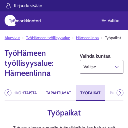
Kirjaudu sisään
Valikko
Aluesivut
TyöHämeen työllisyysalue
Hämeenlinna
Työpaikat
TyöHämeen
Vaihda kuntaa
työllisyysalue:
Hämeenlinna
AJANKOHTAISTA
TAPAHTUMAT
TYÖPAIKAT
PALVELUT
Edellinen
Seur
Työpaikat
Tutustu alueen avoimiin työpaikkoihin. Jos haluat, voit