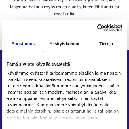
laajentaa hakuun myös muita alueita, kuten lähikuntia tai
maakuntia.
Suostumus
Yksityiskohdat
Tietoja
Oikopolut
Tämä sivusto käyttää evästeitä
Asiointi
Käytämme evästeitä tarjoamamme sisällön ja mainosten
räätälöimiseen, sosiaalisen median ominaisuuksien
Oma työpolku
tukemiseen ja kävijämäärämme analysoimiseen. Lisäksi
Työnhakuprofiili
jaamme sosiaalisen median, mainosalan ja analytiikka-
Avoimet työpaikat
alan kumppaneillemme tietoja siitä, miten käytät
sivustoamme. Kumppanimme voivat yhdistää näitä
Tietoa muilla kielillä
tietoja muihin tietoihin, joita olet antanut heille tai joita on
kerätty, kun olet käyttänyt heidän palvelujaan.
Asiakaspalvelu
Työllisyysalueiden yhteystiedot