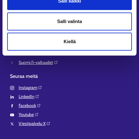
Salli kaikki
KEHA-keskus⁠
Työ- ja elinkeinoministeriö⁠
Salli valinta
Aluehallinnon asiointipalvelu⁠
Osaamispolku⁠
Kiellä
Work in Finland⁠
EURES⁠
Suomi.fi-valtuudet⁠
Seuraa meitä
Instagram⁠
LinkedIn⁠
Facebook⁠
Youtube⁠
Viestipalvelu X⁠