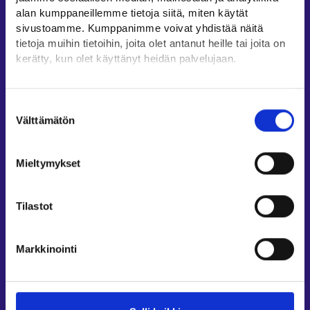
Oikopolut
alan kumppaneillemme tietoja siitä, miten käytät
sivustoamme. Kumppanimme voivat yhdistää näitä
Asiointi
tietoja muihin tietoihin, joita olet antanut heille tai joita on
Oma työpolku
kerätty, kun olet käyttänyt heidän palvelujaan.
Työnhakuprofiili
Löydät tietoa evästeiden käyttötarkoituksista
Avoimet työpaikat
Yksityiskohdat-välilehdeltä.
Suostumuksen
Tietoa muilla kielillä
Lue tarkemmin
Välttämätön
valinta
Evästeet
Asiakaspalvelu
Tietosuoja ja henkilötietojen käsittely
Mieltymykset
Työllisyysalueiden yhteystiedot
Sähköisen asioinnin tuki
Tilastot
Työttömyysturvaneuvonta
Yritys- ja työnantaja-asiakkaan neuvontapalvelut
Markkinointi
Asiointi- ja Oma työpolku -osioiden ohjeet
Tuki ja palaute
Muualla verkossa