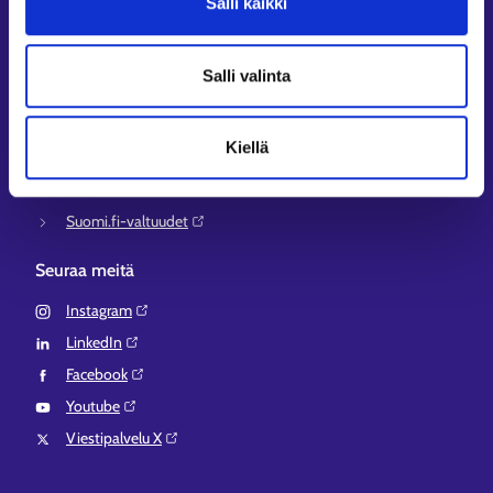
Salli kaikki
KEHA-keskus⁠
Työ- ja elinkeinoministeriö⁠
Salli valinta
Aluehallinnon asiointipalvelu⁠
Osaamispolku⁠
Kiellä
Work in Finland⁠
EURES⁠
Suomi.fi-valtuudet⁠
Seuraa meitä
Instagram⁠
LinkedIn⁠
Facebook⁠
Youtube⁠
Viestipalvelu X⁠