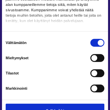
Oikopolut
alan kumppaneillemme tietoja siitä, miten käytät
sivustoamme. Kumppanimme voivat yhdistää näitä
Asiointi
tietoja muihin tietoihin, joita olet antanut heille tai joita on
Oma työpolku
kerätty, kun olet käyttänyt heidän palvelujaan.
Työnhakuprofiili
Löydät tietoa evästeiden käyttötarkoituksista
Avoimet työpaikat
Yksityiskohdat-välilehdeltä.
Suostumuksen
Tietoa muilla kielillä
Lue tarkemmin
Välttämätön
valinta
Evästeet
Asiakaspalvelu
Tietosuoja ja henkilötietojen käsittely
Mieltymykset
Työllisyysalueiden yhteystiedot
Sähköisen asioinnin tuki
Tilastot
Työttömyysturvaneuvonta
Yritys- ja työnantaja-asiakkaan neuvontapalvelut
Markkinointi
Asiointi- ja Oma työpolku -osioiden ohjeet
Tuki ja palaute
Muualla verkossa