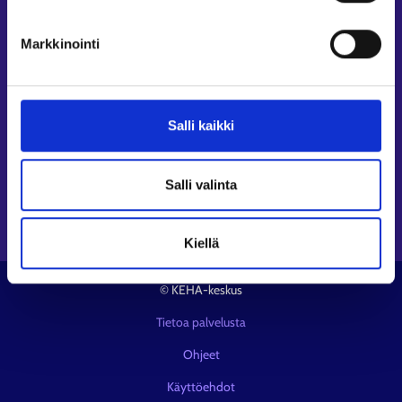
Suomi.fi-valtuudet⁠
Markkinointi
Seuraa meitä
Instagram⁠
LinkedIn⁠
Salli kaikki
Facebook⁠
Youtube⁠
Salli valinta
Viestipalvelu X⁠
Kiellä
© KEHA-keskus
Tietoa palvelusta
Ohjeet
Käyttöehdot