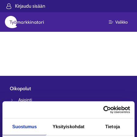
Kirjaudu sisään
Valikko
Oikopolut
Asiointi
Oma työpolku
Työnhakuprofiili
Avoimet työpaikat
Suostumus
Yksityiskohdat
Tietoja
Tietoa muilla kielillä