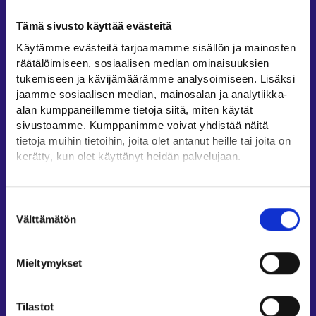
Tämä sivusto käyttää evästeitä
Asiakaspalvelu
Käytämme evästeitä tarjoamamme sisällön ja mainosten
Työllisyysalueiden yhteystiedot
räätälöimiseen, sosiaalisen median ominaisuuksien
Sähköisen asioinnin tuki
tukemiseen ja kävijämäärämme analysoimiseen. Lisäksi
Työttömyysturvaneuvonta
jaamme sosiaalisen median, mainosalan ja analytiikka-
alan kumppaneillemme tietoja siitä, miten käytät
Yritys- ja työnantaja-asiakkaan neuvontapalvelut
sivustoamme. Kumppanimme voivat yhdistää näitä
Asiointi- ja Oma työpolku -osioiden ohjeet
tietoja muihin tietoihin, joita olet antanut heille tai joita on
Tuki ja palaute
kerätty, kun olet käyttänyt heidän palvelujaan.
Muualla verkossa
Löydät tietoa evästeiden käyttötarkoituksista
Yksityiskohdat-välilehdeltä.
Suostumuksen
KEHA-keskus⁠
Lue tarkemmin
Välttämätön
valinta
Työ- ja elinkeinoministeriö⁠
Evästeet
Tietosuoja ja henkilötietojen käsittely
Aluehallinnon asiointipalvelu⁠
Mieltymykset
Osaamispolku⁠
Work in Finland⁠
Tilastot
EURES⁠