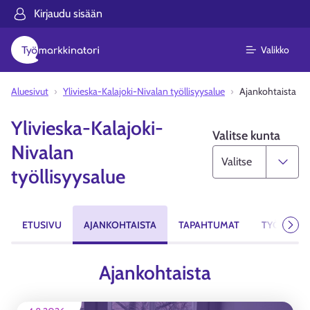
Kirjaudu sisään
Valikko
Aluesivut
Ylivieska-Kalajoki-Nivalan työllisyysalue
Ajankohtaista
Ylivieska-Kalajoki-
Valitse kunta
Nivalan
työllisyysalue
ETUSIVU
AJANKOHTAISTA
TAPAHTUMAT
TYÖPAIKA
Seur
Ajankohtaista