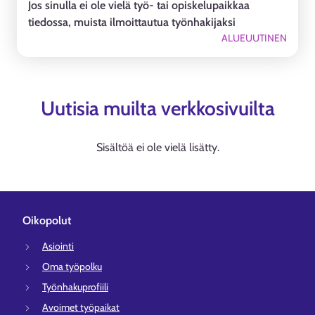
Jos sinulla ei ole vielä työ- tai opiskelupaikkaa
tiedossa, muista ilmoittautua työnhakijaksi
ALUEUUTINEN
Uutisia muilta verkkosivuilta
Sisältöä ei ole vielä lisätty.
Oikopolut
Asiointi
Oma työpolku
Työnhakuprofiili
Avoimet työpaikat