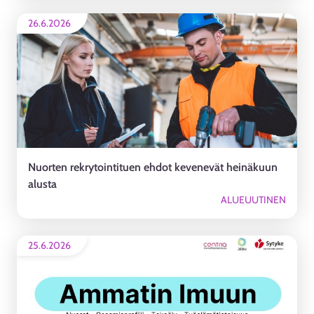
26.6.2026
Nuorten rekrytointituen ehdot kevenevät heinäkuun
alusta
ALUEUUTINEN
25.6.2026