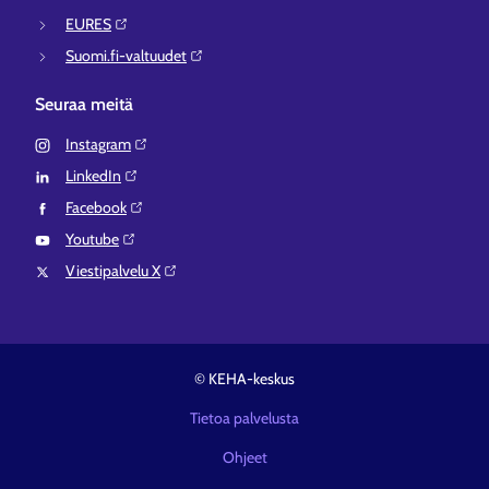
EURES⁠
Suomi.fi-valtuudet⁠
Seuraa meitä
Instagram⁠
LinkedIn⁠
Facebook⁠
Youtube⁠
Viestipalvelu X⁠
© KEHA-keskus
Tietoa palvelusta
Ohjeet