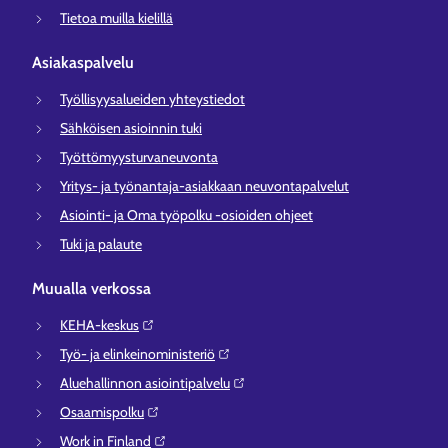
Tietoa muilla kielillä
Asiakaspalvelu
Työllisyysalueiden yhteystiedot
Sähköisen asioinnin tuki
Työttömyysturvaneuvonta
Yritys- ja työnantaja-asiakkaan neuvontapalvelut
Asiointi- ja Oma työpolku -osioiden ohjeet
Tuki ja palaute
Muualla verkossa
KEHA-keskus⁠
Työ- ja elinkeinoministeriö⁠
Aluehallinnon asiointipalvelu⁠
Osaamispolku⁠
Work in Finland⁠