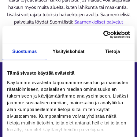
hakuun myös muita alueita, kuten lähikuntia tai maakuntia.
Lisäksi voit rajata tuloksia hakuehtojen avulla. Saamenkielisiä
palveluita löydät Suomi.fistä:
Saamenkieliset palvelut
(suomi.fi)
Ladataan
Suostumus
Yksityiskohdat
Tietoja
Tämä sivusto käyttää evästeitä
Oikopolut
Käytämme evästeitä tarjoamamme sisällön ja mainosten
Asiointi
räätälöimiseen, sosiaalisen median ominaisuuksien
Oma työpolku
tukemiseen ja kävijämäärämme analysoimiseen. Lisäksi
jaamme sosiaalisen median, mainosalan ja analytiikka-
Työnhakuprofiili
alan kumppaneillemme tietoja siitä, miten käytät
Avoimet työpaikat
sivustoamme. Kumppanimme voivat yhdistää näitä
Tietoa muilla kielillä
tietoja muihin tietoihin, joita olet antanut heille tai joita on
kerätty, kun olet käyttänyt heidän palvelujaan.
Asiakaspalvelu