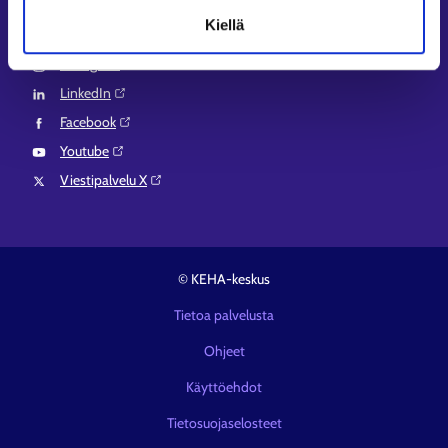
Kiellä
Seuraa meitä
Instagram⁠
LinkedIn⁠
Facebook⁠
Youtube⁠
Viestipalvelu X⁠
© KEHA-keskus
Tietoa palvelusta
Ohjeet
Käyttöehdot
Tietosuojaselosteet