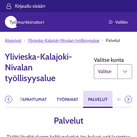
Kirjaudu sisään
Valikko
Aluesivut
Ylivieska-Kalajoki-Nivalan työllisyysalue
Palvelut
Ylivieska-Kalajoki-
Valitse kunta
Nivalan
työllisyysalue
AISTA
TAPAHTUMAT
TYÖPAIKAT
PALVELUT
KOULUTU
Edellinen
Seur
Palvelut
Täältä löydät alueen kaikki palvelut. Jos haluat, voit laajentaa