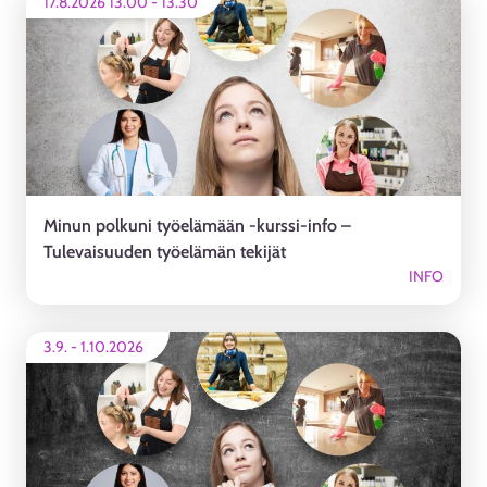
17.8.2026 13.00
-
13.30
Minun polkuni työelämään -kurssi-info –
Tulevaisuuden työelämän tekijät
INFO
3.9.
-
1.10.2026