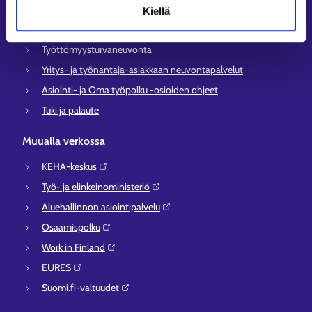
Työllisyysalueiden yhteystiedot
Kiellä
Sähköisen asioinnin tuki
Työttömyysturvaneuvonta
Yritys- ja työnantaja-asiakkaan neuvontapalvelut
Asiointi- ja Oma työpolku -osioiden ohjeet
Tuki ja palaute
Muualla verkossa
KEHA-keskus⁠
Työ- ja elinkeinoministeriö⁠
Aluehallinnon asiointipalvelu⁠
Osaamispolku⁠
Work in Finland⁠
EURES⁠
Suomi.fi-valtuudet⁠