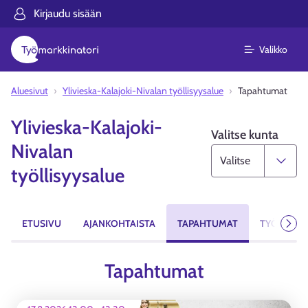
Kirjaudu sisään
Valikko
Aluesivut
Ylivieska-Kalajoki-Nivalan työllisyysalue
Tapahtumat
Ylivieska-Kalajoki-
Valitse kunta
Nivalan
työllisyysalue
ETUSIVU
AJANKOHTAISTA
TAPAHTUMAT
TYÖPAIKA
Seur
Tapahtumat