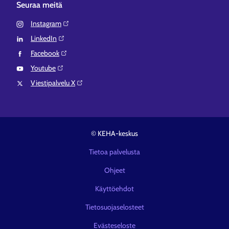
Seuraa meitä
Instagram⁠
LinkedIn⁠
Facebook⁠
Youtube⁠
Viestipalvelu X⁠
© KEHA-keskus
Tietoa palvelusta
Ohjeet
Käyttöehdot
Tietosuojaselosteet
Evästeseloste