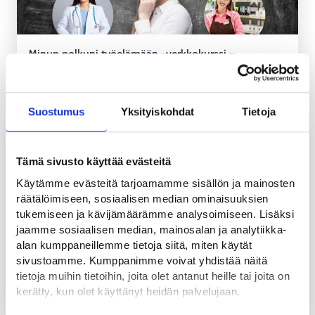
Minun polkuni työelämään -verkkokurssi –
Tulevaisuuden työelämän tekijät
VALMENNUS
Suostumus
Yksityiskohdat
Tietoja
17.9.2026 12.00
-
15.00
Tämä sivusto käyttää evästeitä
Käytämme evästeitä tarjoamamme sisällön ja mainosten
räätälöimiseen, sosiaalisen median ominaisuuksien
tukemiseen ja kävijämäärämme analysoimiseen. Lisäksi
jaamme sosiaalisen median, mainosalan ja analytiikka-
alan kumppaneillemme tietoja siitä, miten käytät
sivustoamme. Kumppanimme voivat yhdistää näitä
tietoja muihin tietoihin, joita olet antanut heille tai joita on
Uskaltasko yrittää? -verkkotilaisuus
kerätty, kun olet käyttänyt heidän palvelujaan.
INFO