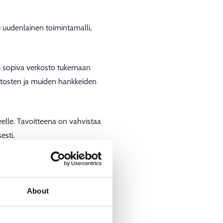
 uudenlainen toimintamalli,
itu sopiva verkosto tukemaan
laitosten ja muiden hankkeiden
elle. Tavoitteena on vahvistaa
esti.
 rekrytointiprosessin kaikissa
About
 rekrytointikanavien löytämiseen