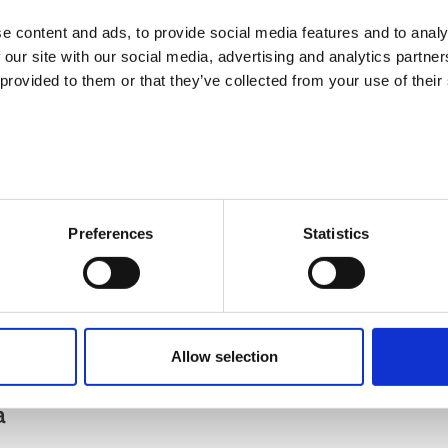
e content and ads, to provide social media features and to analy
paremmin esiin. Yrityksiä on kannustettu ennakoimaan työvoimatarp
 our site with our social media, advertising and analytics partn
siin. Rekrytoinnin eri vaiheissa on lisäksi rohkaistu hyödyntämään 
 provided to them or that they’ve collected from your use of their
 muille sidosryhmille on tuotettu kuukausittain ajantasaista tietoa a
 kuntien työllisyystilanteesta. Konkreettiseksi työkaluksi jää myös
 rekrytointiin liittyviin kysymyksiin.
ynnistetty vuosittainen kysely kasvuhaluisille ja työllistäville yrit
Preferences
Statistics
a kehitysnäkymistä, rekrytointi- ja koulutustarpeista sekä kansainvä
 ja moni hyväksi havaittu asia on jo vakiintunut osaksi NIHAKin p
ma rekrytointiosaaminen on vahvistunut. Rekrytoinnin kehittämisell
Allow selection
hankkeessa", kertoo asiantuntija Marjo Tenhunen.
a