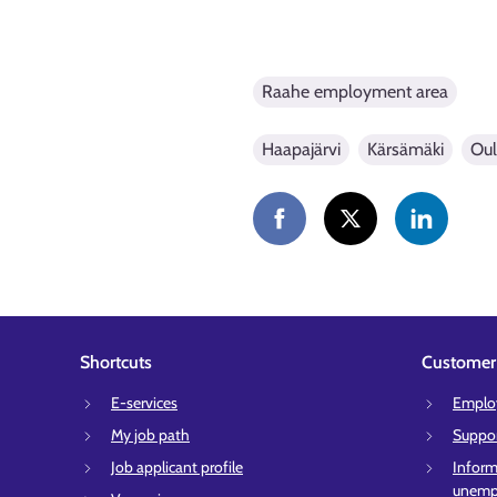
Raahe employment area
Haapajärvi
Kärsämäki
Oul
Shortcuts
Customer 
E-services
Employ
My job path
Suppor
Job applicant profile
Inform
unempl