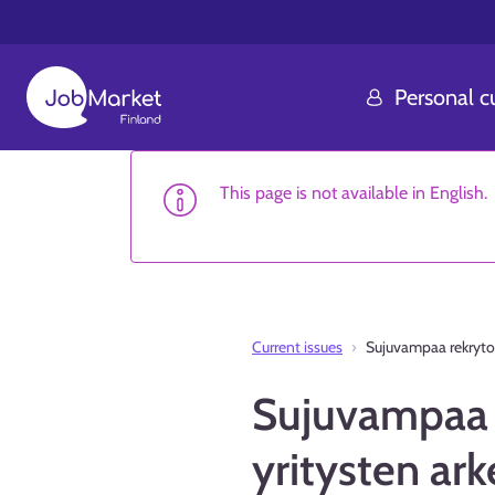
Personal 
This page is not available in English.
Current issues
Sujuvampaa rekrytoin
Sujuvampaa re
yritysten ar