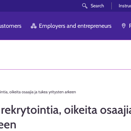
Search
Instru
customers
Employers and entrepreneurs
tia, oikeita osaajia ja tukea yritysten arkeen
krytointia, oikeita osaaji
keen