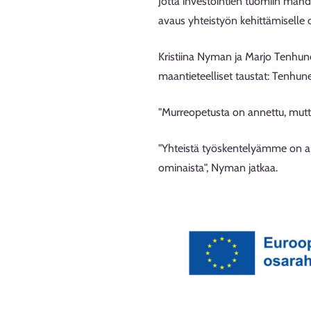
Jotta investointien tuomiin mahd
avaus yhteistyön kehittämiselle o
Kristiina Nyman ja Marjo Tenhun
maantieteelliset taustat: Tenhu
"Murreopetusta on annettu, mutta 
"Yhteistä työskentelyämme on alu
ominaista", Nyman jatkaa.