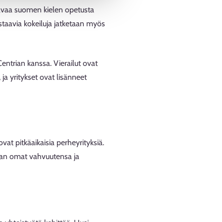
ettavaa suomen kielen opetusta
vastaavia kokeiluja jatketaan myös
entrian kanssa. Vierailut ovat
 ja yritykset ovat lisänneet
ovat pitkäaikaisia perheyrityksiä.
aan omat vahvuutensa ja