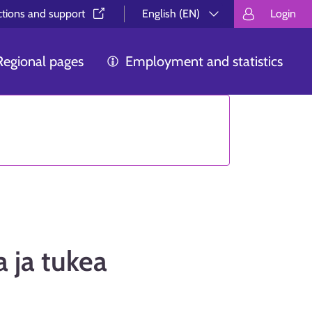
ctions and support⁠
English (EN)
Login
Valitse kieli.
Välj språk.
Choos
Regional pages
Employment and statistics
a ja tukea