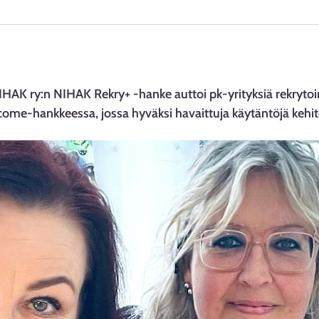
AK ry:n NIHAK Rekry+ -hanke auttoi pk-yrityksiä rekrytoinn
come-hankkeessa, jossa hyväksi havaittuja käytäntöjä kehi