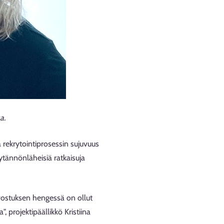
a.
a rekrytointiprosessin sujuvuus
ytännönläheisiä ratkaisuja
arvostuksen hengessä on ollut
, projektipäällikkö Kristiina