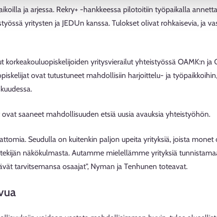
paikoilla ja arjessa. Rekry+ -hankkeessa pilotoitiin työpaikalla ann
teistyössä yritysten ja JEDUn kanssa. Tulokset olivat rohkaisevia, ja 
t korkeakouluopiskelijoiden yritysvierailut yhteistyössä OAMK:n ja C
iskelijat ovat tutustuneet mahdollisiin harjoittelu- ja työpaikkoihin,
skuudessa.
et ovat saaneet mahdollisuuden etsiä uusia avauksia yhteistyöhön.
mattomia. Seudulla on kuitenkin paljon upeita yrityksiä, joista monet 
öntekijän näkökulmasta. Autamme mielellämme yrityksiä tunnistam
ytävät tarvitsemansa osaajat", Nyman ja Tenhunen toteavat.
svua