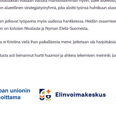
ollisuuksiin voidaan vastata mahdollisimman hyvin, tulee alueellista
n alueellinen strategiatyöryhmä, joka aloitti työnsä huhtikuun aluss
en jatkavat työparina myös uudessa hankkeessa. Heidän osaamisen
nen on kotoisin Nivalasta ja Nyman Etelä-Suomesta.
ei Kristiina vielä ihan paikallisesta mene. Jatketaan siis harjoituks
sta asti leimannut hurtti huumori ja ahkera tekemisen meininki. Juu