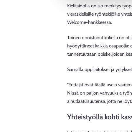
Kielitaidolla on iso merkitys työ
vieraskielisille työntekijöille yh
Welcome-hankkeessa.
Toinen onnistunut kokeilu on ollu
hyödyttäneet kaikkia osapuolia: op
tunnettuuttaan opiskelijoiden ke
Samalla oppilaitokset ja yrityks
"Yrittäjät ovat täällä usein vaati
Niissä on paljon vahvuuksia ty
ainutlaatuisuutensa, jotta ne lö
Yhteistyöllä kohti ka