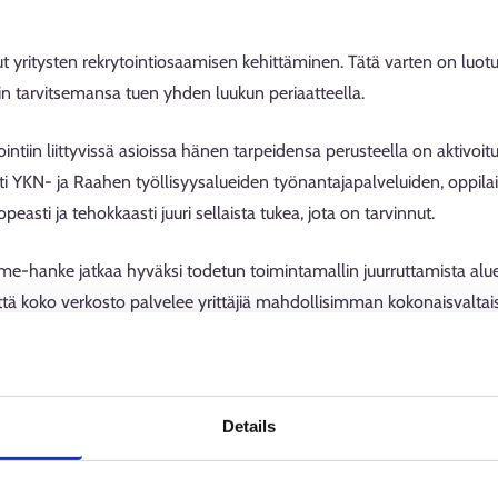
 yritysten rekrytointiosaamisen kehittäminen. Tätä varten on luotu
tiin tarvitsemansa tuen yhden luukun periaatteella.
tointiin liittyvissä asioissa hänen tarpeidensa perusteella on aktivo
iisti YKN- ja Raahen työllisyysalueiden työnantajapalveluiden, oppi
peasti ja tehokkaasti juuri sellaista tukea, jota on tarvinnut.
e-hanke jatkaa hyväksi todetun toimintamallin juurruttamista alue
 että koko verkosto palvelee yrittäjiä mahdollisimman kokonaisvaltais
tyksille
ut mukanaan monia arkea helpottavia ratkaisuja. Yrityksiä on tuettu
Details
on annettu esimerkiksi työpaikkailmoitusten laatimiseen, sopivien
ja arviointiin.