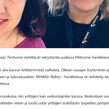
 Marjo Tenhunen kehittävät rekrytointia uudessa Welcome-hankkeess
e yksi kasvun kriittisimmistä vaiheista. Oikean osaajan löytäminen j
keen ja tulevaisuuteen. NIHAKin Rekry+ -hankkeessa on kehitetty kä
teissa.
orovaikutus niin yrittäjien kuin verkostojenkin kanssa. Keskinäisen 
tteiden eteen ja luoda uutta yrittäjien todellisten tarpeiden pohjalta"