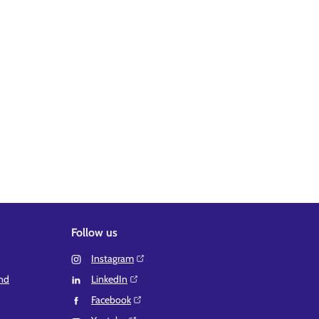
Follow us
Instagram⁠
and
LinkedIn⁠
Facebook⁠