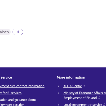
ainen
+1
service
More information
ment area contact information
KEHA Centre⁠
t for E-services
Ministry of Economic Affairs 
Employment of Finland⁠
ation and guidance about
oyment security
Local government e-service⁠