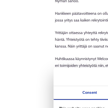
Nyman sanoo.
Hankkeen päätavoitteena on ollut
jossa yritys saa kaiken rekrytoin
Yrittäjän ottaessa yhteyttä rekry
häntä. Yhteistyötä on tehty tiiv
kanssa. Näin yrittäjä on saanut no
Huhtikuussa käynnistynyt Welcom
eri toimijoiden yhteistyötä niin,
Konkreettista apua yri
Käytännön tasolla Rekry+ on tuon
Consent
vaiheissa tarpeen mukaan. Tukea 
sekä haastattelujen suunnitteluun 