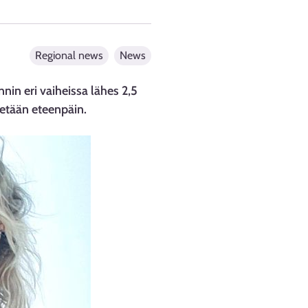
Regional news
News
in eri vaiheissa lähes 2,5
tetään eteenpäin.