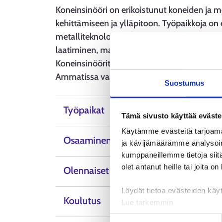
Koneinsinööri on erikoistunut koneiden ja m
kehittämiseen ja ylläpitoon. Työpaikkoja on e
metalliteknologian tehtävissä. Koneinsinööri
laatiminen, materiaalien valinta, suunnitelmi
Koneinsinöörit voivat myös osallistua tutki
Ammatissa vaaditaan teknisen osaamisen lisä
Suostumus
Työpaikat
Tämä sivusto käyttää eväste
Käytämme evästeitä tarjoama
Osaaminen, taidot ja ominaisuudet
ja kävijämäärämme analysoim
kumppaneillemme tietoja siitä
olet antanut heille tai joita o
Olennaiset tiedot
Löydät tietoa evästeiden käyt
Koulutus
Lue tarkemmin
Evästeet
Suostumuksen