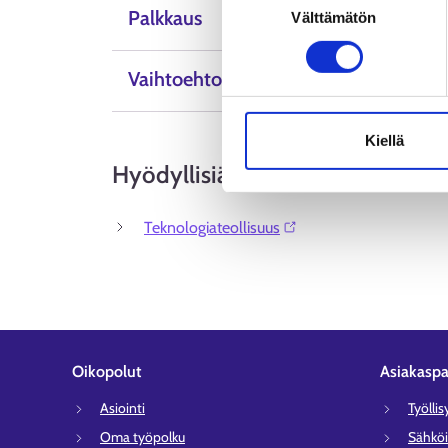
Tietosuoja ja henkilötietoje
Palkkaus
Välttämätön
valinta
Vaihtoehtoiset ammattinimikkeet
Kiellä
Hyödyllisiä linkkejä
Teknologiateollisuus⁠
Oikopolut
Asiakaspa
Asiointi
Työlli
Oma työpolku
Sähköi