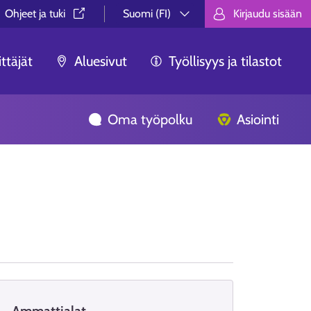
Ohjeet ja tuki⁠
Suomi (FI)
Kirjaudu sisään
Valitse kieli.
Välj språk.
Choose lan
ttäjät
Aluesivut
Työllisyys ja tilastot
Oma työpolku
Asiointi