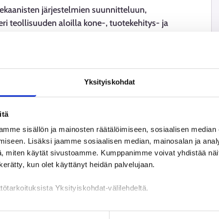
ekaanisten järjestelmien suunnitteluun,
ri teollisuuden aloilla kone-, tuotekehitys- ja
n työtehtäviin voi kuulua esimerkiksi piirustusten
in liittyvät laskelmat ja projektinhallinta.
mus- ja kehitystyöhön uusien teknologioiden parissa.
ksi yhteistyö- ja vuorovaikutustaitoja.
Yksityiskohdat
itä
mme sisällön ja mainosten räätälöimiseen, sosiaalisen median
iseen. Lisäksi jaamme sosiaalisen median, mainosalan ja analy
, miten käytät sivustoamme. Kumppanimme voivat yhdistää näitä t
n kerätty, kun olet käyttänyt heidän palvelujaan.
tötarkoituksista Yksityiskohdat-välilehdeltä.