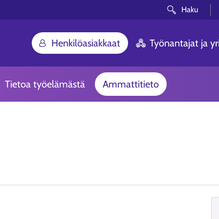
Haku
Henkilöasiakkaat
Työnantajat ja yri
Tietoa työelämästä
Ammattitieto