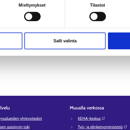
n käsittely
Mieltymykset
Tilastot
Salli valinta
lvelu
Muualla verkossa
syysalueiden yhteystiedot
KEHA-keskus⁠
sen asioinnin tuki
Työ- ja elinkeinoministeriö⁠