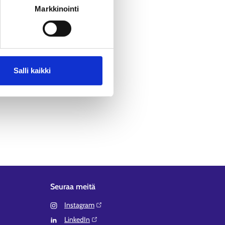
Markkinointi
Salli kaikki
Seuraa meitä
Instagram⁠
LinkedIn⁠