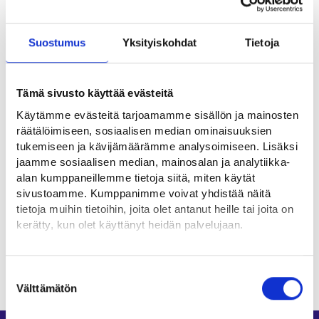
Vaihtoehtoiset ammattinimikkeet
Suostumus
Yksityiskohdat
Tietoja
Hyödyllisiä linkkejä
Tämä sivusto käyttää evästeitä
Käytämme evästeitä tarjoamamme sisällön ja mainosten
Neogames ⁠
räätälöimiseen, sosiaalisen median ominaisuuksien
Suomen Pelinkehittäjät ry⁠
tukemiseen ja kävijämäärämme analysoimiseen. Lisäksi
jaamme sosiaalisen median, mainosalan ja analytiikka-
alan kumppaneillemme tietoja siitä, miten käytät
Ammattialat
sivustoamme. Kumppanimme voivat yhdistää näitä
tietoja muihin tietoihin, joita olet antanut heille tai joita on
kerätty, kun olet käyttänyt heidän palvelujaan.
ICT-ala
Löydät tietoa evästeiden käyttötarkoituksista
Yksityiskohdat-välilehdeltä.
Suostumuksen
Lue tarkemmin
Välttämätön
valinta
Evästeet
Tietosuoja ja henkilötietojen käsittely