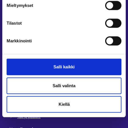
Mieltymykset
Oikopolut
Asiointi
Tilastot
Oma työpolku
Työnhakuprofiili
Markkinointi
Avoimet työpaikat
Tietoa muilla kielillä
Asiakaspalvelu
Salli kaikki
Työllisyysalueiden yhteystiedot
Sähköisen asioinnin tuki
Salli valinta
Työttömyysturvaneuvonta
Yritys- ja työnantaja-asiakkaan neuvontapalvelut
Kiellä
Asiointi- ja Oma työpolku -osioiden ohjeet
Tuki ja palaute