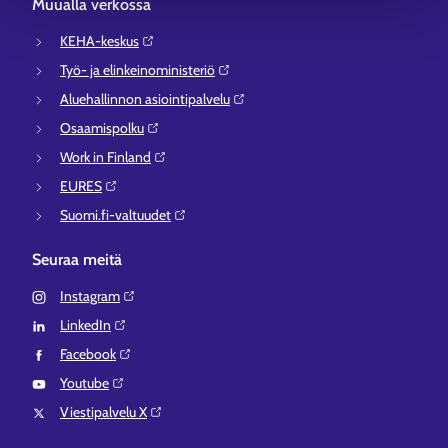
Muualla verkossa
KEHA-keskus⁠
Työ- ja elinkeinoministeriö⁠
Aluehallinnon asiointipalvelu⁠
Osaamispolku⁠
Work in Finland⁠
EURES⁠
Suomi.fi-valtuudet⁠
Seuraa meitä
Instagram⁠
LinkedIn⁠
Facebook⁠
Youtube⁠
Viestipalvelu X⁠