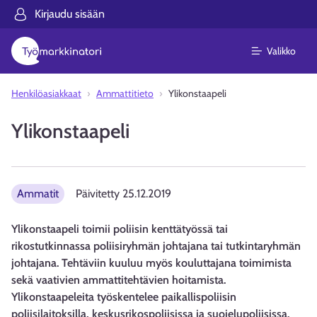
Kirjaudu sisään
Valikko
Henkilöasiakkaat
Ammattitieto
Ylikonstaapeli
Ylikonstaapeli
Ammatit
Päivitetty
25.12.2019
Ylikonstaapeli toimii poliisin kenttätyössä tai
rikostutkinnassa poliisiryhmän johtajana tai tutkintaryhmän
johtajana. Tehtäviin kuuluu myös kouluttajana toimimista
sekä vaativien ammattitehtävien hoitamista.
Ylikonstaapeleita työskentelee paikallispoliisin
poliisilaitoksilla, keskusrikospoliisissa ja suojelupoliisissa.