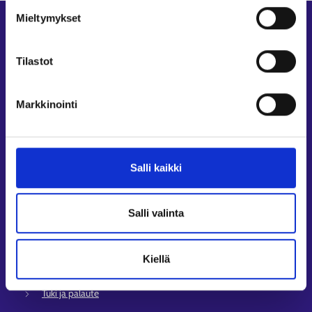
Tietosuoja ja henkilötietojen käsittely
Mieltymykset
Oikopolut
Asiointi
Tilastot
Oma työpolku
Työnhakuprofiili
Markkinointi
Avoimet työpaikat
Tietoa muilla kielillä
Asiakaspalvelu
Salli kaikki
Työllisyysalueiden yhteystiedot
Sähköisen asioinnin tuki
Salli valinta
Työttömyysturvaneuvonta
Yritys- ja työnantaja-asiakkaan neuvontapalvelut
Kiellä
Asiointi- ja Oma työpolku -osioiden ohjeet
Tuki ja palaute