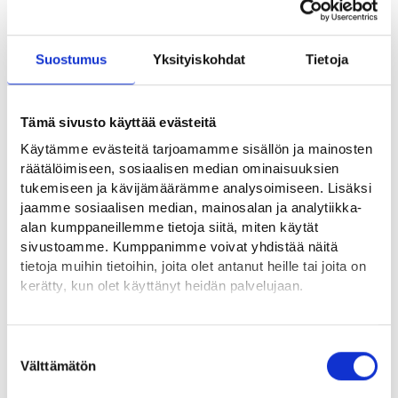
Vaihtoehtoiset ammattinimikkeet
Suostumus
Yksityiskohdat
Tietoja
Hyödyllisiä linkkejä
Tämä sivusto käyttää evästeitä
Käytämme evästeitä tarjoamamme sisällön ja mainosten
Poliisiammattikorkeakoulu⁠
räätälöimiseen, sosiaalisen median ominaisuuksien
Poliisi⁠
tukemiseen ja kävijämäärämme analysoimiseen. Lisäksi
jaamme sosiaalisen median, mainosalan ja analytiikka-
alan kumppaneillemme tietoja siitä, miten käytät
Ammattialat
sivustoamme. Kumppanimme voivat yhdistää näitä
tietoja muihin tietoihin, joita olet antanut heille tai joita on
kerätty, kun olet käyttänyt heidän palvelujaan.
Suojelu ja turvallisuus
Löydät tietoa evästeiden käyttötarkoituksista
Yksityiskohdat-välilehdeltä.
Suostumuksen
Lue tarkemmin
Välttämätön
valinta
Evästeet