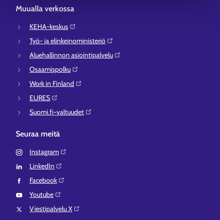
Muualla verkossa
KEHA-keskus⁠
Työ- ja elinkeinoministeriö⁠
Aluehallinnon asiointipalvelu⁠
Osaamispolku⁠
Work in Finland⁠
EURES⁠
Suomi.fi-valtuudet⁠
Seuraa meitä
Instagram⁠
LinkedIn⁠
Facebook⁠
Youtube⁠
Viestipalvelu X⁠