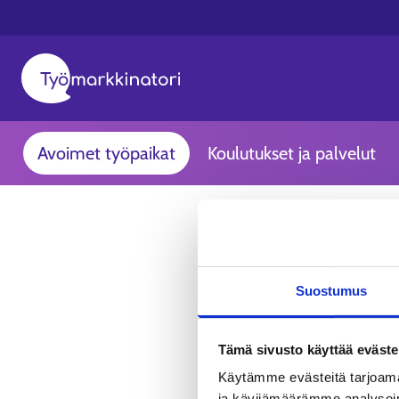
Avoimet työpaikat
Koulutukset ja palvelut
Suostumus
Tämä sivusto käyttää eväste
Käytämme evästeitä tarjoama
ja kävijämäärämme analysoim