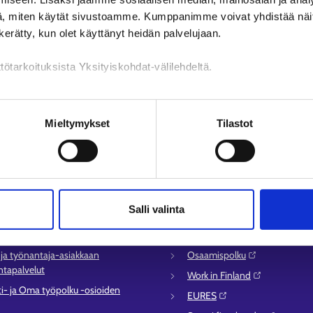
, miten käytät sivustoamme. Kumppanimme voivat yhdistää näitä t
n kerätty, kun olet käyttänyt heidän palvelujaan.
tötarkoituksista Yksityiskohdat-välilehdeltä.
n käsittely
Mieltymykset
Tilastot
lvelu
Muualla verkossa
syysalueiden yhteystiedot
KEHA-keskus⁠
Salli valinta
sen asioinnin tuki
Työ- ja elinkeinoministeriö⁠
ömyysturvaneuvonta
Aluehallinnon asiointipalvelu⁠
- ja työnantaja-asiakkaan
Osaamispolku⁠
tapalvelut
Work in Finland⁠
ti- ja Oma työpolku -osioiden
EURES⁠