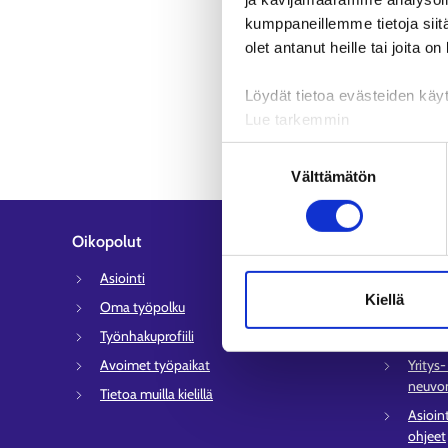
kumppaneillemme tietoja siitä
olet antanut heille tai joita o
Löydät tietoa evästeiden käyt
Lue tarkemmin
Evästeet
Suostumuksen
Tietosuoja ja henkilötietoje
Välttämätön
valinta
Oikopolut
Asiakaspa
Asiointi
Työlli
Kiellä
Oma työpolku
Sähköi
Työnhakuprofiili
Tyött
Avoimet työpaikat
Yritys
neuvon
Tietoa muilla kielillä
Asioin
ohjeet