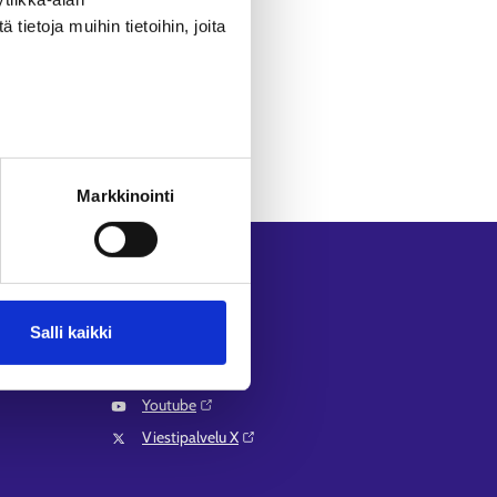
ietoja muihin tietoihin, joita
Markkinointi
Seuraa meitä
Instagram⁠
Salli kaikki
LinkedIn⁠
Facebook⁠
Youtube⁠
Viestipalvelu X⁠