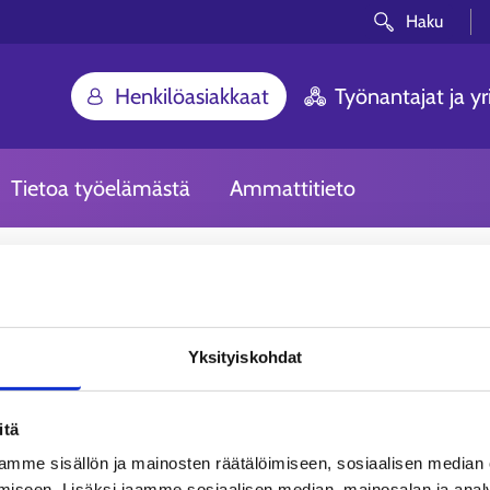
Haku
Henkilöasiakkaat
Työnantajat ja yri
Tietoa työelämästä
Ammattitieto
Yksityiskohdat
itä
mme sisällön ja mainosten räätälöimiseen, sosiaalisen median
iseen. Lisäksi jaamme sosiaalisen median, mainosalan ja analy