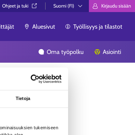
Ohjeet ja tuki⁠
Suomi (FI)
Kirjaudu sisään
Valitse kieli.
Välj språk.
Choose lan
ttäjät
Aluesivut
Työllisyys ja tilastot
Oma työpolku
Asiointi
Tietoja
 ominaisuuksien tukemiseen
tiikka-alan