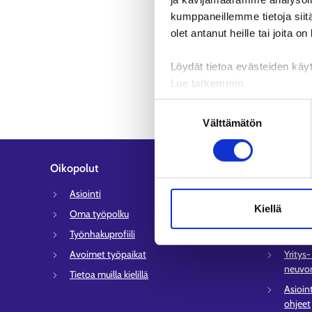
kumppaneillemme tietoja siitä
olet antanut heille tai joita o
Löydät tietoa evästeiden käyt
Lue tarkemmin
Evästeet
Suostumuksen
Tietosuoja ja henkilötietoje
Välttämätön
valinta
Oikopolut
Asiakaspa
Asiointi
Työlli
Kiellä
Oma työpolku
Sähköi
Työnhakuprofiili
Tyött
Avoimet työpaikat
Yritys
neuvon
Tietoa muilla kielillä
Asioin
ohjeet