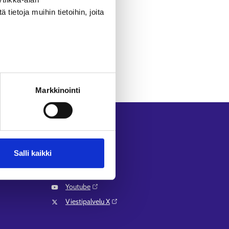
ietoja muihin tietoihin, joita
Markkinointi
Seuraa meitä
Instagram⁠
Salli kaikki
LinkedIn⁠
Facebook⁠
Youtube⁠
Viestipalvelu X⁠