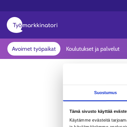
Avoimet työpaikat
Koulutukset ja palvelut
Suostumus
Tämä sivusto käyttää eväste
Käytämme evästeitä tarjoama
ja kävijämäärämme analysoim