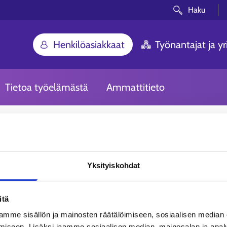
Haku
Henkilöasiakkaat
Työnantajat ja yri
Tietoa työelämästä
Ammattitieto
Yksityiskohdat
itä
mme sisällön ja mainosten räätälöimiseen, sosiaalisen median
iseen. Lisäksi jaamme sosiaalisen median, mainosalan ja analy