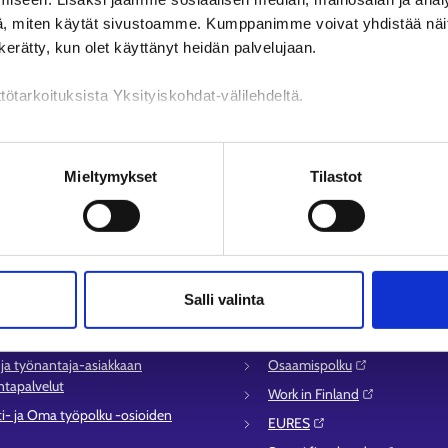
, miten käytät sivustoamme. Kumppanimme voivat yhdistää näitä t
n kerätty, kun olet käyttänyt heidän palvelujaan.
tötarkoituksista Yksityiskohdat-välilehdeltä.
n käsittely
Mieltymykset
Tilastot
lvelu
Muualla verkossa
syysalueiden yhteystiedot
KEHA-keskus⁠
Salli valinta
sen asioinnin tuki
Työ- ja elinkeinoministeriö⁠
ömyysturvaneuvonta
Aluehallinnon asiointipalvelu⁠
- ja työnantaja-asiakkaan
Osaamispolku⁠
tapalvelut
Work in Finland⁠
ti- ja Oma työpolku -osioiden
EURES⁠