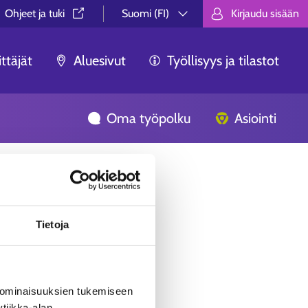
Ohjeet ja tuki⁠
Suomi (FI)
Kirjaudu sisään
Valitse kieli.
Välj språk.
Choose lan
ttäjät
Aluesivut
Työllisyys ja tilastot
Oma työpolku
Asiointi
Tietoja
 ominaisuuksien tukemiseen
tiikka-alan