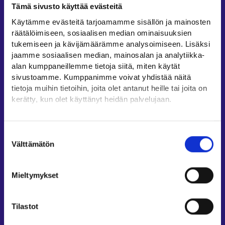
Tämä sivusto käyttää evästeitä
Työllisyysalueiden yhteystiedot
Käytämme evästeitä tarjoamamme sisällön ja mainosten
Sähköisen asioinnin tuki
räätälöimiseen, sosiaalisen median ominaisuuksien
Työttömyysturvaneuvonta
tukemiseen ja kävijämäärämme analysoimiseen. Lisäksi
jaamme sosiaalisen median, mainosalan ja analytiikka-
Yritys- ja työnantaja-asiakkaan neuvontapalvelut
alan kumppaneillemme tietoja siitä, miten käytät
Asiointi- ja Oma työpolku -osioiden ohjeet
sivustoamme. Kumppanimme voivat yhdistää näitä
Tuki ja palaute
tietoja muihin tietoihin, joita olet antanut heille tai joita on
kerätty, kun olet käyttänyt heidän palvelujaan.
Muualla verkossa
Löydät tietoa evästeiden käyttötarkoituksista
KEHA-keskus⁠
Yksityiskohdat-välilehdeltä.
Suostumuksen
Työ- ja elinkeinoministeriö⁠
Lue tarkemmin
Välttämätön
valinta
Evästeet
Aluehallinnon asiointipalvelu⁠
Tietosuoja ja henkilötietojen käsittely
Osaamispolku⁠
Mieltymykset
Work in Finland⁠
EURES⁠
Tilastot
Suomi.fi-valtuudet⁠