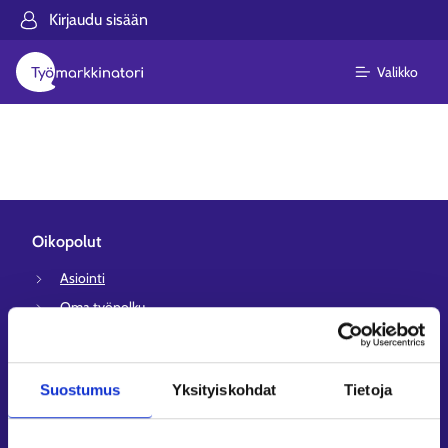
Kirjaudu sisään
Valikko
Oikopolut
Asiointi
Oma työpolku
Työnhakuprofiili
Avoimet työpaikat
Suostumus
Yksityiskohdat
Tietoja
Tietoa muilla kielillä
Asiakaspalvelu