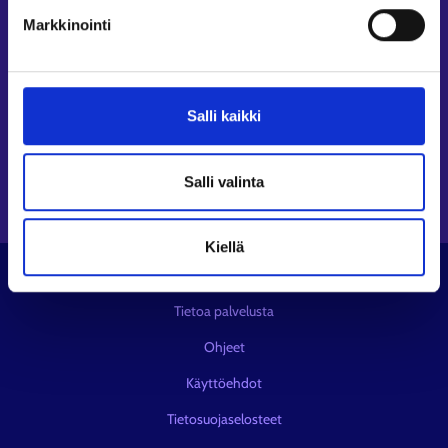
Seuraa meitä
Markkinointi
Instagram⁠
LinkedIn⁠
Salli kaikki
Facebook⁠
Youtube⁠
Viestipalvelu X⁠
Salli valinta
Kiellä
© KEHA-keskus
Tietoa palvelusta
Ohjeet
Käyttöehdot
Tietosuojaselosteet