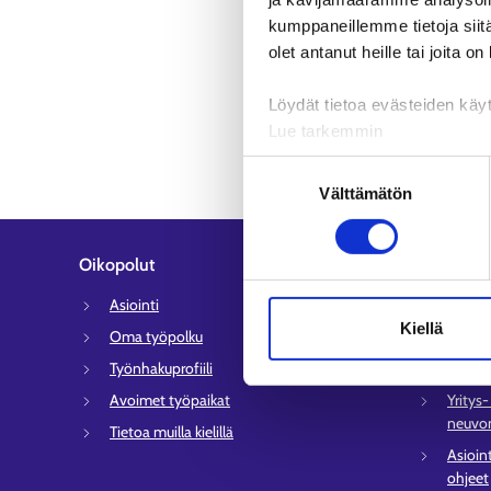
kumppaneillemme tietoja siitä
olet antanut heille tai joita o
Löydät tietoa evästeiden käyt
Lue tarkemmin
Evästeet
Suostumuksen
Tietosuoja ja henkilötietoje
Välttämätön
valinta
Oikopolut
Asiakaspa
Asiointi
Työlli
Kiellä
Oma työpolku
Sähköi
Työnhakuprofiili
Tyött
Avoimet työpaikat
Yritys
neuvon
Tietoa muilla kielillä
Asioin
ohjeet