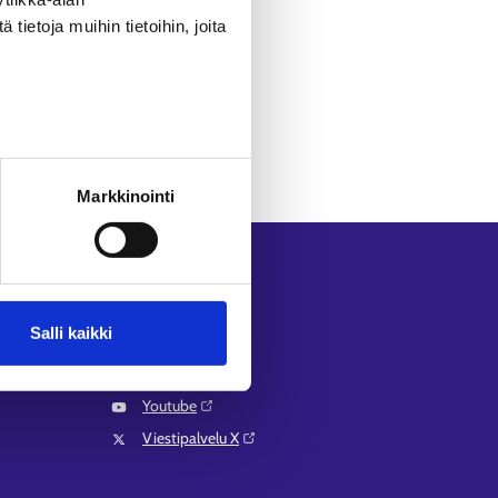
ietoja muihin tietoihin, joita
Markkinointi
Seuraa meitä
Instagram⁠
Salli kaikki
LinkedIn⁠
Facebook⁠
Youtube⁠
Viestipalvelu X⁠