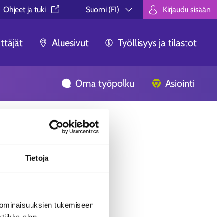
Ohjeet ja tuki⁠
Suomi (FI)
Kirjaudu sisään
Valitse kieli.
Välj språk.
Choose lan
ttäjät
Aluesivut
Työllisyys ja tilastot
Oma työpolku
Asiointi
Tietoja
 ominaisuuksien tukemiseen
tiikka-alan