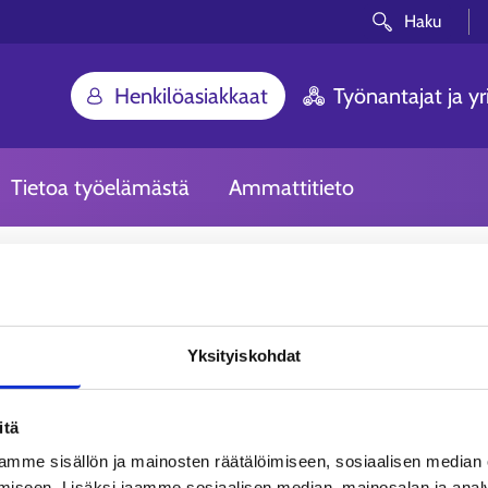
Haku
Henkilöasiakkaat
Työnantajat ja yri
Tietoa työelämästä
Ammattitieto
Yksityiskohdat
itä
mme sisällön ja mainosten räätälöimiseen, sosiaalisen median
iseen. Lisäksi jaamme sosiaalisen median, mainosalan ja analy