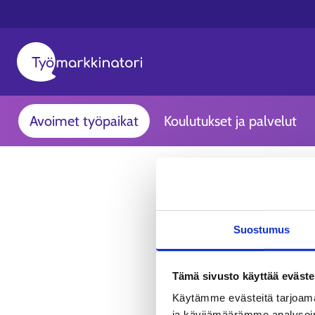
Avoimet työpaikat
Koulutukset ja palvelut
Suostumus
Tämä sivusto käyttää eväste
Käytämme evästeitä tarjoama
ja kävijämäärämme analysoim