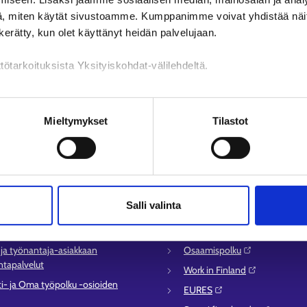
, miten käytät sivustoamme. Kumppanimme voivat yhdistää näitä t
n kerätty, kun olet käyttänyt heidän palvelujaan.
tötarkoituksista Yksityiskohdat-välilehdeltä.
n käsittely
Mieltymykset
Tilastot
lvelu
Muualla verkossa
syysalueiden yhteystiedot
KEHA-keskus⁠
Salli valinta
sen asioinnin tuki
Työ- ja elinkeinoministeriö⁠
ömyysturvaneuvonta
Aluehallinnon asiointipalvelu⁠
- ja työnantaja-asiakkaan
Osaamispolku⁠
tapalvelut
Work in Finland⁠
ti- ja Oma työpolku -osioiden
EURES⁠