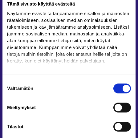
Tämä sivusto käyttää evästeitä
Työllisyysalueiden yhteystiedot
Käytämme evästeitä tarjoamamme sisällön ja mainosten
Sähköisen asioinnin tuki
räätälöimiseen, sosiaalisen median ominaisuuksien
Työttömyysturvaneuvonta
tukemiseen ja kävijämäärämme analysoimiseen. Lisäksi
jaamme sosiaalisen median, mainosalan ja analytiikka-
Yritys- ja työnantaja-asiakkaan neuvontapalvelut
alan kumppaneillemme tietoja siitä, miten käytät
Asiointi- ja Oma työpolku -osioiden ohjeet
sivustoamme. Kumppanimme voivat yhdistää näitä
Tuki ja palaute
tietoja muihin tietoihin, joita olet antanut heille tai joita on
kerätty, kun olet käyttänyt heidän palvelujaan.
Muualla verkossa
Löydät tietoa evästeiden käyttötarkoituksista
KEHA-keskus⁠
Yksityiskohdat-välilehdeltä.
Suostumuksen
Työ- ja elinkeinoministeriö⁠
Lue tarkemmin
Välttämätön
valinta
Evästeet
Aluehallinnon asiointipalvelu⁠
Tietosuoja ja henkilötietojen käsittely
Osaamispolku⁠
Mieltymykset
Work in Finland⁠
EURES⁠
Tilastot
Suomi.fi-valtuudet⁠