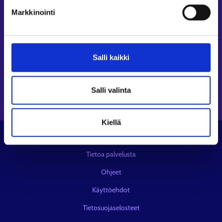
Seuraa meitä
Markkinointi
Instagram⁠
LinkedIn⁠
Salli kaikki
Facebook⁠
Youtube⁠
Viestipalvelu X⁠
Salli valinta
Kiellä
© KEHA-keskus
Tietoa palvelusta
Ohjeet
Käyttöehdot
Tietosuojaselosteet