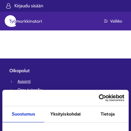
Kirjaudu sisään
Valikko
Oikopolut
Asiointi
Oma työpolku
Työnhakuprofiili
Avoimet työpaikat
Suostumus
Yksityiskohdat
Tietoja
Tietoa muilla kielillä
Asiakaspalvelu