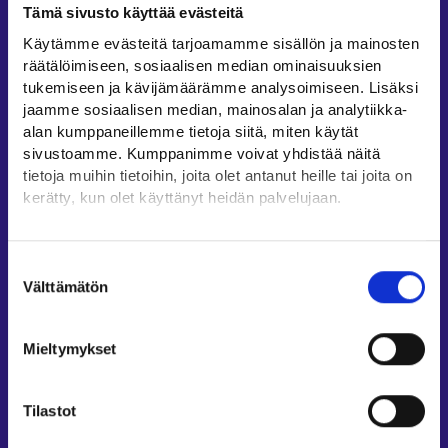
Tämä sivusto käyttää evästeitä
Työllisyysalueiden yhteystiedot
Käytämme evästeitä tarjoamamme sisällön ja mainosten
Sähköisen asioinnin tuki
räätälöimiseen, sosiaalisen median ominaisuuksien
Työttömyysturvaneuvonta
tukemiseen ja kävijämäärämme analysoimiseen. Lisäksi
jaamme sosiaalisen median, mainosalan ja analytiikka-
Yritys- ja työnantaja-asiakkaan neuvontapalvelut
alan kumppaneillemme tietoja siitä, miten käytät
Asiointi- ja Oma työpolku -osioiden ohjeet
sivustoamme. Kumppanimme voivat yhdistää näitä
Tuki ja palaute
tietoja muihin tietoihin, joita olet antanut heille tai joita on
kerätty, kun olet käyttänyt heidän palvelujaan.
Muualla verkossa
Löydät tietoa evästeiden käyttötarkoituksista
KEHA-keskus⁠
Yksityiskohdat-välilehdeltä.
Suostumuksen
Työ- ja elinkeinoministeriö⁠
Lue tarkemmin
Välttämätön
valinta
Evästeet
Aluehallinnon asiointipalvelu⁠
Tietosuoja ja henkilötietojen käsittely
Osaamispolku⁠
Mieltymykset
Work in Finland⁠
EURES⁠
Tilastot
Suomi.fi-valtuudet⁠