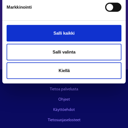
Seuraa meitä
Markkinointi
Instagram⁠
LinkedIn⁠
Salli kaikki
Facebook⁠
Youtube⁠
Viestipalvelu X⁠
Salli valinta
Kiellä
© KEHA-keskus
Tietoa palvelusta
Ohjeet
Käyttöehdot
Tietosuojaselosteet