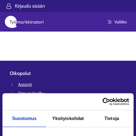
Kirjaudu sisään
Valikko
Oikopolut
Asiointi
Oma työpolku
Työnhakuprofiili
Avoimet työpaikat
Suostumus
Yksityiskohdat
Tietoja
Tietoa muilla kielillä
Asiakaspalvelu