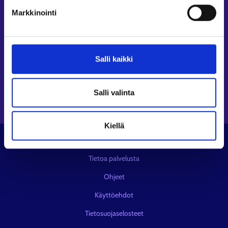
Seuraa meitä
Markkinointi
Instagram⁠
LinkedIn⁠
Salli kaikki
Facebook⁠
Youtube⁠
Viestipalvelu X⁠
Salli valinta
Kiellä
© KEHA-keskus
Tietoa palvelusta
Ohjeet
Käyttöehdot
Tietosuojaselosteet