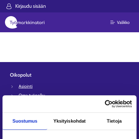
Kirjaudu sisään
Valikko
Oikopolut
Asiointi
Oma työpolku
Työnhakuprofiili
Avoimet työpaikat
Suostumus
Yksityiskohdat
Tietoja
Tietoa muilla kielillä
Asiakaspalvelu