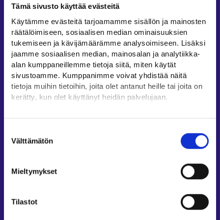
Tämä sivusto käyttää evästeitä
Työllisyysalueiden yhteystiedot
Käytämme evästeitä tarjoamamme sisällön ja mainosten
Sähköisen asioinnin tuki
räätälöimiseen, sosiaalisen median ominaisuuksien
Työttömyysturvaneuvonta
tukemiseen ja kävijämäärämme analysoimiseen. Lisäksi
jaamme sosiaalisen median, mainosalan ja analytiikka-
Yritys- ja työnantaja-asiakkaan neuvontapalvelut
alan kumppaneillemme tietoja siitä, miten käytät
Asiointi- ja Oma työpolku -osioiden ohjeet
sivustoamme. Kumppanimme voivat yhdistää näitä
Tuki ja palaute
tietoja muihin tietoihin, joita olet antanut heille tai joita on
kerätty, kun olet käyttänyt heidän palvelujaan.
Muualla verkossa
Löydät tietoa evästeiden käyttötarkoituksista
KEHA-keskus⁠
Yksityiskohdat-välilehdeltä.
Suostumuksen
Työ- ja elinkeinoministeriö⁠
Lue tarkemmin
Välttämätön
valinta
Evästeet
Aluehallinnon asiointipalvelu⁠
Tietosuoja ja henkilötietojen käsittely
Osaamispolku⁠
Mieltymykset
Work in Finland⁠
EURES⁠
Tilastot
Suomi.fi-valtuudet⁠