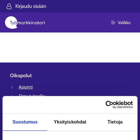
Kirjaudu sisään
Valikko
Oikopolut
Asiointi
Oma työpolku
Työnhakuprofiili
Avoimet työpaikat
Suostumus
Yksityiskohdat
Tietoja
Tietoa muilla kielillä
Asiakaspalvelu