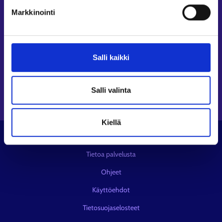
Seuraa meitä
Markkinointi
Instagram⁠
LinkedIn⁠
Salli kaikki
Facebook⁠
Youtube⁠
Viestipalvelu X⁠
Salli valinta
Kiellä
© KEHA-keskus
Tietoa palvelusta
Ohjeet
Käyttöehdot
Tietosuojaselosteet