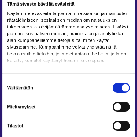
Tämä sivusto käyttää evästeitä
Työllisyysalueiden yhteystiedot
Käytämme evästeitä tarjoamamme sisällön ja mainosten
Sähköisen asioinnin tuki
räätälöimiseen, sosiaalisen median ominaisuuksien
Työttömyysturvaneuvonta
tukemiseen ja kävijämäärämme analysoimiseen. Lisäksi
jaamme sosiaalisen median, mainosalan ja analytiikka-
Yritys- ja työnantaja-asiakkaan neuvontapalvelut
alan kumppaneillemme tietoja siitä, miten käytät
Asiointi- ja Oma työpolku -osioiden ohjeet
sivustoamme. Kumppanimme voivat yhdistää näitä
Tuki ja palaute
tietoja muihin tietoihin, joita olet antanut heille tai joita on
kerätty, kun olet käyttänyt heidän palvelujaan.
Muualla verkossa
Löydät tietoa evästeiden käyttötarkoituksista
KEHA-keskus⁠
Yksityiskohdat-välilehdeltä.
Suostumuksen
Työ- ja elinkeinoministeriö⁠
Lue tarkemmin
Välttämätön
valinta
Evästeet
Aluehallinnon asiointipalvelu⁠
Tietosuoja ja henkilötietojen käsittely
Osaamispolku⁠
Mieltymykset
Work in Finland⁠
EURES⁠
Tilastot
Suomi.fi-valtuudet⁠