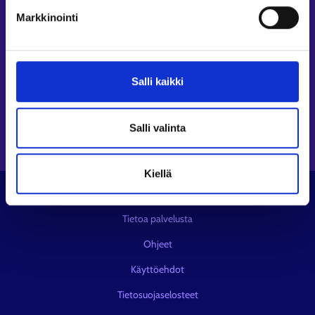
Seuraa meitä
Markkinointi
Instagram⁠
LinkedIn⁠
Salli kaikki
Facebook⁠
Youtube⁠
Viestipalvelu X⁠
Salli valinta
Kiellä
© KEHA-keskus
Tietoa palvelusta
Ohjeet
Käyttöehdot
Tietosuojaselosteet