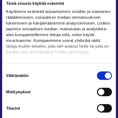
Tämä sivusto käyttää evästeitä
Työllisyysalueiden yhteystiedot
Käytämme evästeitä tarjoamamme sisällön ja mainosten
Sähköisen asioinnin tuki
räätälöimiseen, sosiaalisen median ominaisuuksien
Työttömyysturvaneuvonta
tukemiseen ja kävijämäärämme analysoimiseen. Lisäksi
jaamme sosiaalisen median, mainosalan ja analytiikka-
Yritys- ja työnantaja-asiakkaan neuvontapalvelut
alan kumppaneillemme tietoja siitä, miten käytät
Asiointi- ja Oma työpolku -osioiden ohjeet
sivustoamme. Kumppanimme voivat yhdistää näitä
Tuki ja palaute
tietoja muihin tietoihin, joita olet antanut heille tai joita on
kerätty, kun olet käyttänyt heidän palvelujaan.
Muualla verkossa
Löydät tietoa evästeiden käyttötarkoituksista
KEHA-keskus⁠
Yksityiskohdat-välilehdeltä.
Suostumuksen
Työ- ja elinkeinoministeriö⁠
Lue tarkemmin
Välttämätön
valinta
Evästeet
Aluehallinnon asiointipalvelu⁠
Tietosuoja ja henkilötietojen käsittely
Osaamispolku⁠
Mieltymykset
Work in Finland⁠
EURES⁠
Tilastot
Suomi.fi-valtuudet⁠