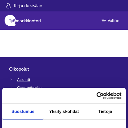
Kirjaudu sisään
Valikko
Oikopolut
Asiointi
Oma työpolku
Työnhakuprofiili
Avoimet työpaikat
Suostumus
Yksityiskohdat
Tietoja
Tietoa muilla kielillä
Asiakaspalvelu