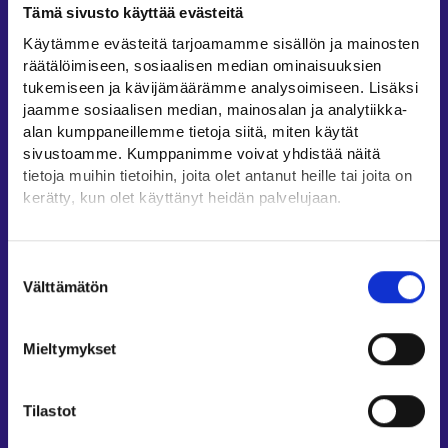
Tämä sivusto käyttää evästeitä
Työllisyysalueiden yhteystiedot
Käytämme evästeitä tarjoamamme sisällön ja mainosten
Sähköisen asioinnin tuki
räätälöimiseen, sosiaalisen median ominaisuuksien
Työttömyysturvaneuvonta
tukemiseen ja kävijämäärämme analysoimiseen. Lisäksi
jaamme sosiaalisen median, mainosalan ja analytiikka-
Yritys- ja työnantaja-asiakkaan neuvontapalvelut
alan kumppaneillemme tietoja siitä, miten käytät
Asiointi- ja Oma työpolku -osioiden ohjeet
sivustoamme. Kumppanimme voivat yhdistää näitä
Tuki ja palaute
tietoja muihin tietoihin, joita olet antanut heille tai joita on
kerätty, kun olet käyttänyt heidän palvelujaan.
Muualla verkossa
Löydät tietoa evästeiden käyttötarkoituksista
KEHA-keskus⁠
Yksityiskohdat-välilehdeltä.
Suostumuksen
Työ- ja elinkeinoministeriö⁠
Lue tarkemmin
Välttämätön
valinta
Evästeet
Aluehallinnon asiointipalvelu⁠
Tietosuoja ja henkilötietojen käsittely
Osaamispolku⁠
Mieltymykset
Work in Finland⁠
EURES⁠
Tilastot
Suomi.fi-valtuudet⁠