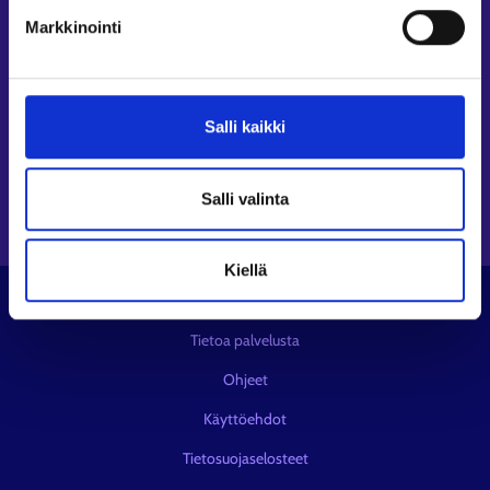
Seuraa meitä
Markkinointi
Instagram⁠
LinkedIn⁠
Salli kaikki
Facebook⁠
Youtube⁠
Viestipalvelu X⁠
Salli valinta
Kiellä
© KEHA-keskus
Tietoa palvelusta
Ohjeet
Käyttöehdot
Tietosuojaselosteet