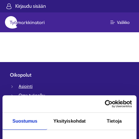
Kirjaudu sisään
Valikko
Oikopolut
Asiointi
Oma työpolku
Työnhakuprofiili
Avoimet työpaikat
Suostumus
Yksityiskohdat
Tietoja
Tietoa muilla kielillä
Asiakaspalvelu