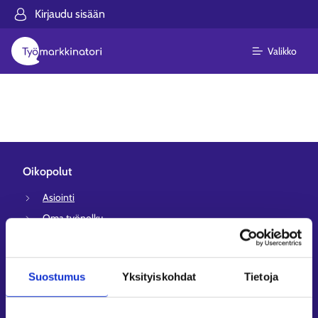
Kirjaudu sisään
Valikko
Oikopolut
Asiointi
Oma työpolku
Työnhakuprofiili
Avoimet työpaikat
Suostumus
Yksityiskohdat
Tietoja
Tietoa muilla kielillä
Asiakaspalvelu