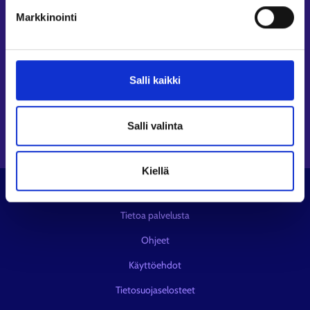
Seuraa meitä
Markkinointi
Instagram⁠
LinkedIn⁠
Salli kaikki
Facebook⁠
Youtube⁠
Viestipalvelu X⁠
Salli valinta
Kiellä
© KEHA-keskus
Tietoa palvelusta
Ohjeet
Käyttöehdot
Tietosuojaselosteet