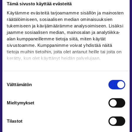
Tämä sivusto käyttää evästeitä
Työllisyysalueiden yhteystiedot
Käytämme evästeitä tarjoamamme sisällön ja mainosten
Sähköisen asioinnin tuki
räätälöimiseen, sosiaalisen median ominaisuuksien
Työttömyysturvaneuvonta
tukemiseen ja kävijämäärämme analysoimiseen. Lisäksi
jaamme sosiaalisen median, mainosalan ja analytiikka-
Yritys- ja työnantaja-asiakkaan neuvontapalvelut
alan kumppaneillemme tietoja siitä, miten käytät
Asiointi- ja Oma työpolku -osioiden ohjeet
sivustoamme. Kumppanimme voivat yhdistää näitä
Tuki ja palaute
tietoja muihin tietoihin, joita olet antanut heille tai joita on
kerätty, kun olet käyttänyt heidän palvelujaan.
Muualla verkossa
Löydät tietoa evästeiden käyttötarkoituksista
KEHA-keskus⁠
Yksityiskohdat-välilehdeltä.
Suostumuksen
Työ- ja elinkeinoministeriö⁠
Lue tarkemmin
Välttämätön
valinta
Evästeet
Aluehallinnon asiointipalvelu⁠
Tietosuoja ja henkilötietojen käsittely
Osaamispolku⁠
Mieltymykset
Work in Finland⁠
EURES⁠
Tilastot
Suomi.fi-valtuudet⁠