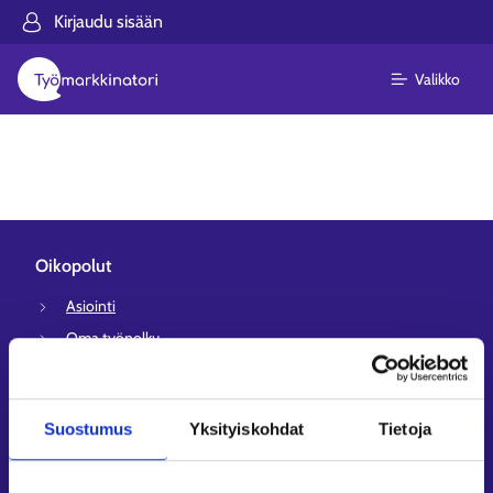
Kirjaudu sisään
Valikko
Oikopolut
Asiointi
Oma työpolku
Työnhakuprofiili
Avoimet työpaikat
Suostumus
Yksityiskohdat
Tietoja
Tietoa muilla kielillä
Asiakaspalvelu