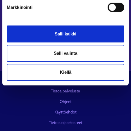
Seuraa meitä
Markkinointi
Instagram⁠
LinkedIn⁠
Salli kaikki
Facebook⁠
Youtube⁠
Viestipalvelu X⁠
Salli valinta
Kiellä
© KEHA-keskus
Tietoa palvelusta
Ohjeet
Käyttöehdot
Tietosuojaselosteet