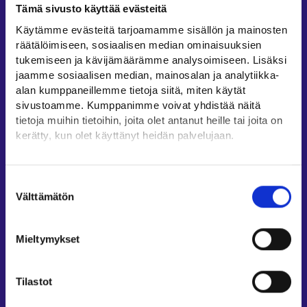
Tämä sivusto käyttää evästeitä
Työllisyysalueiden yhteystiedot
Käytämme evästeitä tarjoamamme sisällön ja mainosten
Sähköisen asioinnin tuki
räätälöimiseen, sosiaalisen median ominaisuuksien
Työttömyysturvaneuvonta
tukemiseen ja kävijämäärämme analysoimiseen. Lisäksi
jaamme sosiaalisen median, mainosalan ja analytiikka-
Yritys- ja työnantaja-asiakkaan neuvontapalvelut
alan kumppaneillemme tietoja siitä, miten käytät
Asiointi- ja Oma työpolku -osioiden ohjeet
sivustoamme. Kumppanimme voivat yhdistää näitä
Tuki ja palaute
tietoja muihin tietoihin, joita olet antanut heille tai joita on
kerätty, kun olet käyttänyt heidän palvelujaan.
Muualla verkossa
Löydät tietoa evästeiden käyttötarkoituksista
KEHA-keskus⁠
Yksityiskohdat-välilehdeltä.
Suostumuksen
Työ- ja elinkeinoministeriö⁠
Lue tarkemmin
Välttämätön
valinta
Evästeet
Aluehallinnon asiointipalvelu⁠
Tietosuoja ja henkilötietojen käsittely
Osaamispolku⁠
Mieltymykset
Work in Finland⁠
EURES⁠
Tilastot
Suomi.fi-valtuudet⁠