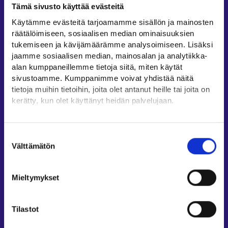
Tämä sivusto käyttää evästeitä
Työllisyysalueiden yhteystiedot
Käytämme evästeitä tarjoamamme sisällön ja mainosten
Sähköisen asioinnin tuki
räätälöimiseen, sosiaalisen median ominaisuuksien
Työttömyysturvaneuvonta
tukemiseen ja kävijämäärämme analysoimiseen. Lisäksi
jaamme sosiaalisen median, mainosalan ja analytiikka-
Yritys- ja työnantaja-asiakkaan neuvontapalvelut
alan kumppaneillemme tietoja siitä, miten käytät
Asiointi- ja Oma työpolku -osioiden ohjeet
sivustoamme. Kumppanimme voivat yhdistää näitä
Tuki ja palaute
tietoja muihin tietoihin, joita olet antanut heille tai joita on
kerätty, kun olet käyttänyt heidän palvelujaan.
Muualla verkossa
Löydät tietoa evästeiden käyttötarkoituksista
KEHA-keskus⁠
Yksityiskohdat-välilehdeltä.
Suostumuksen
Työ- ja elinkeinoministeriö⁠
Lue tarkemmin
Välttämätön
valinta
Evästeet
Aluehallinnon asiointipalvelu⁠
Tietosuoja ja henkilötietojen käsittely
Osaamispolku⁠
Mieltymykset
Work in Finland⁠
EURES⁠
Tilastot
Suomi.fi-valtuudet⁠