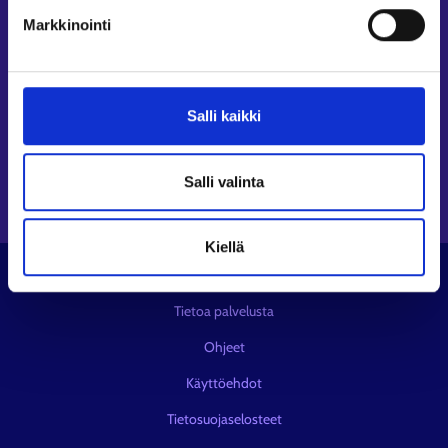
Seuraa meitä
Markkinointi
Instagram⁠
LinkedIn⁠
Salli kaikki
Facebook⁠
Youtube⁠
Viestipalvelu X⁠
Salli valinta
Kiellä
© KEHA-keskus
Tietoa palvelusta
Ohjeet
Käyttöehdot
Tietosuojaselosteet