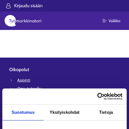
Kirjaudu sisään
Valikko
Oikopolut
Asiointi
Oma työpolku
Työnhakuprofiili
Avoimet työpaikat
Suostumus
Yksityiskohdat
Tietoja
Tietoa muilla kielillä
Asiakaspalvelu